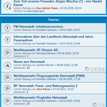
Zum Tod unseres Freundes Jürgen Mischur (†) - von Harald
Karutz
Letzter Beitrag von
Das Admin-Team
«
02.02.2026, 20:24
Verfasst in
Ankündigungen
Themen
FW Heimstadt: Inhaltsverzeichnis
Letzter Beitrag von
Dominik Heimann
«
19.01.2020, 20:57
Informatives über den Landkreis Heimstadt und seine
Feuerwehren
Letzter Beitrag von
Dominik Heimann
«
19.04.2019, 19:06
Werkfeuerwehr JP Chemie AG
Letzter Beitrag von
Henning Wessel
«
09.06.2026, 10:55
Antworten:
3
Neues aus Heimstadt
Letzter Beitrag von
Jochen Bucher
«
08.06.2026, 21:08
Antworten:
53
1
2
3
4
Werkfeuerwehr Flugzeugwerke Heimstadt (FWH)
Letzter Beitrag von
Dominik Heimann
«
08.06.2026, 17:28
BF Heimstadt: Feuer- und Rettungswache 2
Letzter Beitrag von
Jens Klose
«
07.04.2021, 15:22
Antworten:
6
Werkfeuerwehr Flughafen Heimstadt
Letzter Beitrag von
Dominik Heimann
«
29.03.2020, 18:02
Antworten:
23
1
2