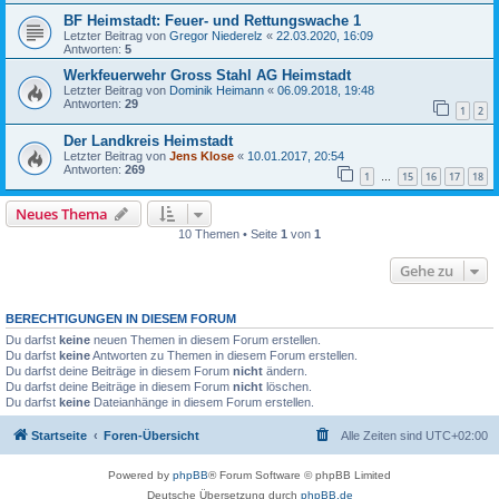
BF Heimstadt: Feuer- und Rettungswache 1
Letzter Beitrag von
Gregor Niederelz
«
22.03.2020, 16:09
Antworten:
5
Werkfeuerwehr Gross Stahl AG Heimstadt
Letzter Beitrag von
Dominik Heimann
«
06.09.2018, 19:48
Antworten:
29
1
2
Der Landkreis Heimstadt
Letzter Beitrag von
Jens Klose
«
10.01.2017, 20:54
Antworten:
269
1
15
16
17
18
…
Neues Thema
10 Themen • Seite
1
von
1
Gehe zu
BERECHTIGUNGEN IN DIESEM FORUM
Du darfst
keine
neuen Themen in diesem Forum erstellen.
Du darfst
keine
Antworten zu Themen in diesem Forum erstellen.
Du darfst deine Beiträge in diesem Forum
nicht
ändern.
Du darfst deine Beiträge in diesem Forum
nicht
löschen.
Du darfst
keine
Dateianhänge in diesem Forum erstellen.
Startseite
Foren-Übersicht
Alle Zeiten sind
UTC+02:00
Powered by
phpBB
® Forum Software © phpBB Limited
Deutsche Übersetzung durch
phpBB.de