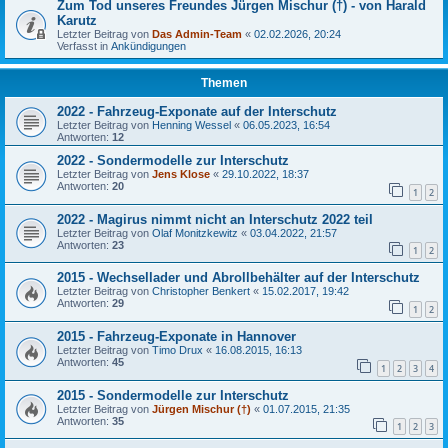
Zum Tod unseres Freundes Jürgen Mischur (†) - von Harald
Karutz
Letzter Beitrag von
Das Admin-Team
«
02.02.2026, 20:24
Verfasst in
Ankündigungen
Themen
2022 - Fahrzeug-Exponate auf der Interschutz
Letzter Beitrag von
Henning Wessel
«
06.05.2023, 16:54
Antworten:
12
2022 - Sondermodelle zur Interschutz
Letzter Beitrag von
Jens Klose
«
29.10.2022, 18:37
Antworten:
20
1
2
2022 - Magirus nimmt nicht an Interschutz 2022 teil
Letzter Beitrag von
Olaf Monitzkewitz
«
03.04.2022, 21:57
Antworten:
23
1
2
2015 - Wechsellader und Abrollbehälter auf der Interschutz
Letzter Beitrag von
Christopher Benkert
«
15.02.2017, 19:42
Antworten:
29
1
2
2015 - Fahrzeug-Exponate in Hannover
Letzter Beitrag von
Timo Drux
«
16.08.2015, 16:13
Antworten:
45
1
2
3
4
2015 - Sondermodelle zur Interschutz
Letzter Beitrag von
Jürgen Mischur (†)
«
01.07.2015, 21:35
Antworten:
35
1
2
3