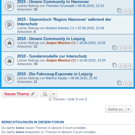
2015 - Unsere Community in Hannover
Letzter Beitrag von
Thorsten Grunwald
«
08.06.2015, 12:10
Antworten:
26
1
2
2015 - Stammtisch 'Region Hannover' während der
Interschutz
Letzter Beitrag von
Norbert Kuhnke (†)
«
07.06.2015, 21:59
Antworten:
8
2010 - Unsere Community in Leipzig
Letzter Beitrag von
Jürgen Mischur (†)
«
18.06.2010, 10:25
Antworten:
31
1
2
3
2010 - Sondermodelle zur Interschutz
Letzter Beitrag von
Jürgen Mischur (†)
«
15.06.2010, 13:34
Antworten:
36
1
2
3
2010 - Die Fahrzeug-Exponate in Leipzig
Letzter Beitrag von
Markus Kaube
«
06.06.2010, 21:45
Antworten:
21
1
2
Neues Thema
11 Themen • Seite
1
von
1
Gehe zu
BERECHTIGUNGEN IN DIESEM FORUM
Du darfst
keine
neuen Themen in diesem Forum erstellen.
Du darfst
keine
Antworten zu Themen in diesem Forum erstellen.