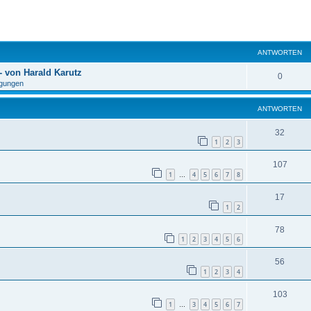
eiterte Suche
ANTWORTEN
 von Harald Karutz
0
gungen
ANTWORTEN
32
1
2
3
107
1
4
5
6
7
8
…
17
1
2
78
1
2
3
4
5
6
56
1
2
3
4
103
1
3
4
5
6
7
…