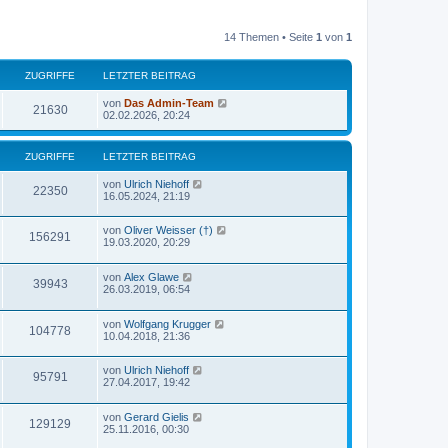
14 Themen • Seite
1
von
1
ZUGRIFFE
LETZTER BEITRAG
von
Das Admin-Team
21630
02.02.2026, 20:24
ZUGRIFFE
LETZTER BEITRAG
von
Ulrich Niehoff
22350
16.05.2024, 21:19
von
Oliver Weisser (†)
156291
19.03.2020, 20:29
von
Alex Glawe
39943
26.03.2019, 06:54
von
Wolfgang Krugger
104778
10.04.2018, 21:36
von
Ulrich Niehoff
95791
27.04.2017, 19:42
von
Gerard Gielis
129129
25.11.2016, 00:30