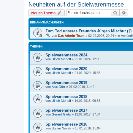
Neuheiten auf der Spielwarenmesse
Suche
Erw
Neues Thema
BEKANNTMACHUNGEN
Zum Tod unseres Freundes Jürgen Mischur (†) -
von
Das Admin-Team
»
02.02.2026, 20:24
» in
Ankündi
THEMEN
Spielwarenmesse 2024
von
Ulrich Niehoff
»
25.01.2024, 12:05
Spielwarenmesse 2020
von
Ulrich Niehoff
»
24.01.2020, 15:35
Spielwarenmesse 2019
von
Alex Dürr
»
01.02.2019, 11:42
Spielwarenmesse 2018
von
Ulrich Niehoff
»
19.01.2018, 09:36
Spielwarenmesse 2017
von
Gerard Gielis
»
12.01.2017, 17:34
Spielwarenmesse 2016
von
Stefan Novak
»
10.01.2016, 15:04