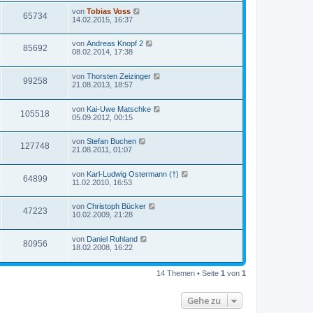
von
Tobias Voss
65734
14.02.2015, 16:37
von
Andreas Knopf 2
85692
08.02.2014, 17:38
von
Thorsten Zeizinger
99258
21.08.2013, 18:57
von
Kai-Uwe Matschke
105518
05.09.2012, 00:15
von
Stefan Buchen
127748
21.08.2011, 01:07
von
Karl-Ludwig Ostermann (†)
64899
11.02.2010, 16:53
von
Christoph Bücker
47223
10.02.2009, 21:28
von
Daniel Ruhland
80956
18.02.2008, 16:22
14 Themen • Seite
1
von
1
Gehe zu