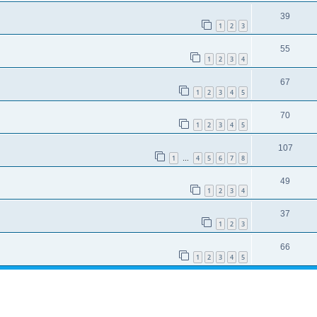
39
1
2
3
55
1
2
3
4
67
1
2
3
4
5
70
1
2
3
4
5
107
1
4
5
6
7
8
…
49
1
2
3
4
37
1
2
3
66
1
2
3
4
5