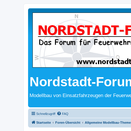
Nordstadt-Foru
Modellbau von Einsatzfahrzeugen der Feuerwe
Schnellzugriff
FAQ
Startseite
Foren-Übersicht
Allgemeine Modellbau-Theme