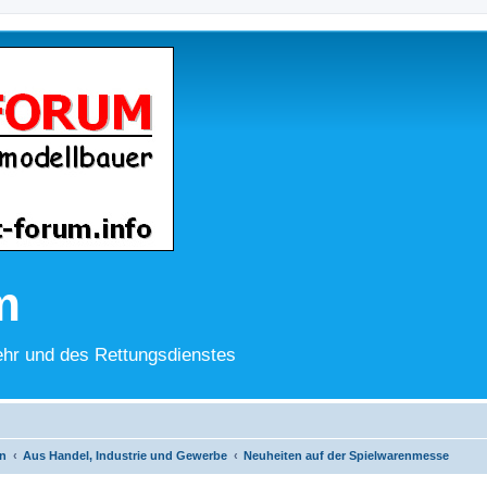
m
hr und des Rettungsdienstes
n
Aus Handel, Industrie und Gewerbe
Neuheiten auf der Spielwarenmesse