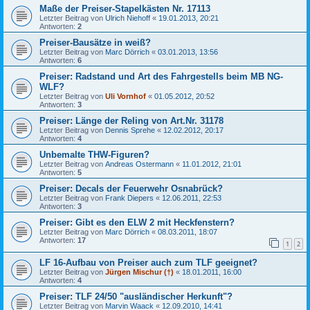
Maße der Preiser-Stapelkästen Nr. 17113
Letzter Beitrag von
Ulrich Niehoff
«
19.01.2013, 20:21
Antworten:
2
Preiser-Bausätze in weiß?
Letzter Beitrag von
Marc Dörrich
«
03.01.2013, 13:56
Antworten:
6
Preiser: Radstand und Art des Fahrgestells beim MB NG-
WLF?
Letzter Beitrag von
Uli Vornhof
«
01.05.2012, 20:52
Antworten:
3
Preiser: Länge der Reling von Art.Nr. 31178
Letzter Beitrag von
Dennis Sprehe
«
12.02.2012, 20:17
Antworten:
4
Unbemalte THW-Figuren?
Letzter Beitrag von
Andreas Ostermann
«
11.01.2012, 21:01
Antworten:
5
Preiser: Decals der Feuerwehr Osnabrück?
Letzter Beitrag von
Frank Diepers
«
12.06.2011, 22:53
Antworten:
3
Preiser: Gibt es den ELW 2 mit Heckfenstern?
Letzter Beitrag von
Marc Dörrich
«
08.03.2011, 18:07
Antworten:
17
1
2
LF 16-Aufbau von Preiser auch zum TLF geeignet?
Letzter Beitrag von
Jürgen Mischur (†)
«
18.01.2011, 16:00
Antworten:
4
Preiser: TLF 24/50 "ausländischer Herkunft"?
Letzter Beitrag von
Marvin Waack
«
12.09.2010, 14:41