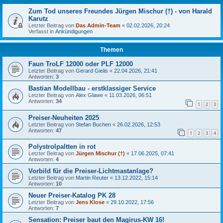
Zum Tod unseres Freundes Jürgen Mischur (†) - von Harald
Karutz
Letzter Beitrag von
Das Admin-Team
«
02.02.2026, 20:24
Verfasst in
Ankündigungen
Themen
Faun TroLF 12000 oder PLF 12000
Letzter Beitrag von
Gerard Gielis
«
22.04.2026, 21:41
Antworten:
3
Bastian Modellbau - erstklassiger Service
Letzter Beitrag von
Alex Glawe
«
11.03.2026, 06:51
Antworten:
34
1
2
3
Preiser-Neuheiten 2025
Letzter Beitrag von
Stefan Buchen
«
26.02.2026, 12:53
Antworten:
47
1
2
3
4
Polystrolpaltten in rot
Letzter Beitrag von
Jürgen Mischur (†)
«
17.06.2025, 07:41
Antworten:
4
Vorbild für die Preiser-Lichtmastanlage?
Letzter Beitrag von
Martin Reuter
«
13.12.2022, 15:14
Antworten:
10
Neuer Preiser-Katalog PK 28
Letzter Beitrag von
Jens Klose
«
29.10.2022, 17:56
Antworten:
7
Sensation: Preiser baut den Magirus-KW 16!