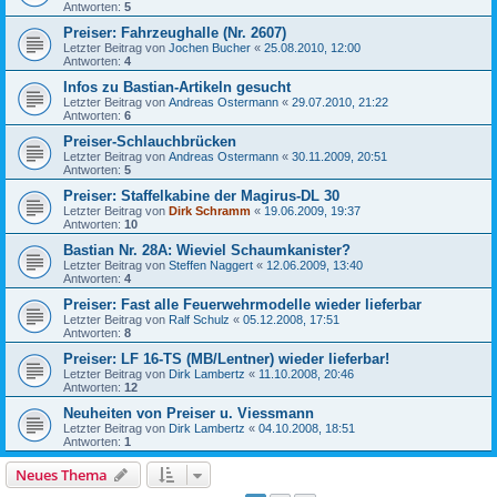
Antworten:
5
Preiser: Fahrzeughalle (Nr. 2607)
Letzter Beitrag von
Jochen Bucher
«
25.08.2010, 12:00
Antworten:
4
Infos zu Bastian-Artikeln gesucht
Letzter Beitrag von
Andreas Ostermann
«
29.07.2010, 21:22
Antworten:
6
Preiser-Schlauchbrücken
Letzter Beitrag von
Andreas Ostermann
«
30.11.2009, 20:51
Antworten:
5
Preiser: Staffelkabine der Magirus-DL 30
Letzter Beitrag von
Dirk Schramm
«
19.06.2009, 19:37
Antworten:
10
Bastian Nr. 28A: Wieviel Schaumkanister?
Letzter Beitrag von
Steffen Naggert
«
12.06.2009, 13:40
Antworten:
4
Preiser: Fast alle Feuerwehrmodelle wieder lieferbar
Letzter Beitrag von
Ralf Schulz
«
05.12.2008, 17:51
Antworten:
8
Preiser: LF 16-TS (MB/Lentner) wieder lieferbar!
Letzter Beitrag von
Dirk Lambertz
«
11.10.2008, 20:46
Antworten:
12
Neuheiten von Preiser u. Viessmann
Letzter Beitrag von
Dirk Lambertz
«
04.10.2008, 18:51
Antworten:
1
Neues Thema