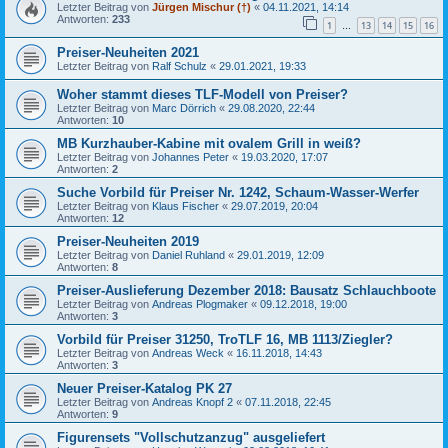
Letzter Beitrag von
Jürgen Mischur (†)
«
04.11.2021, 14:14
Antworten:
233
1
13
14
15
16
…
Preiser-Neuheiten 2021
Letzter Beitrag von
Ralf Schulz
«
29.01.2021, 19:33
Woher stammt dieses TLF-Modell von Preiser?
Letzter Beitrag von
Marc Dörrich
«
29.08.2020, 22:44
Antworten:
10
MB Kurzhauber-Kabine mit ovalem Grill in weiß?
Letzter Beitrag von
Johannes Peter
«
19.03.2020, 17:07
Antworten:
2
Suche Vorbild für Preiser Nr. 1242, Schaum-Wasser-Werfer
Letzter Beitrag von
Klaus Fischer
«
29.07.2019, 20:04
Antworten:
12
Preiser-Neuheiten 2019
Letzter Beitrag von
Daniel Ruhland
«
29.01.2019, 12:09
Antworten:
8
Preiser-Auslieferung Dezember 2018: Bausatz Schlauchboote
Letzter Beitrag von
Andreas Plogmaker
«
09.12.2018, 19:00
Antworten:
3
Vorbild für Preiser 31250, TroTLF 16, MB 1113/Ziegler?
Letzter Beitrag von
Andreas Weck
«
16.11.2018, 14:43
Antworten:
3
Neuer Preiser-Katalog PK 27
Letzter Beitrag von
Andreas Knopf 2
«
07.11.2018, 22:45
Antworten:
9
Figurensets "Vollschutzanzug" ausgeliefert