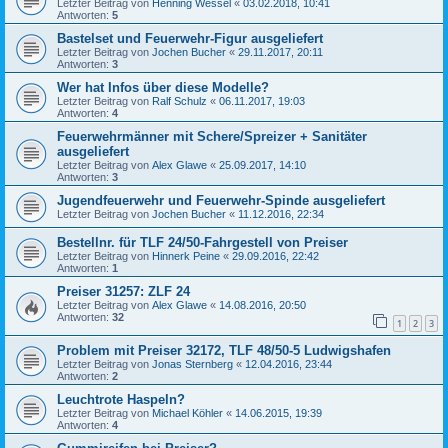
Letzter Beitrag von
Henning Wessel
«
03.02.2018, 10:41
Antworten:
5
Bastelset und Feuerwehr-Figur ausgeliefert
Letzter Beitrag von
Jochen Bucher
«
29.11.2017, 20:11
Antworten:
3
Wer hat Infos über diese Modelle?
Letzter Beitrag von
Ralf Schulz
«
06.11.2017, 19:03
Antworten:
4
Feuerwehrmänner mit Schere/Spreizer + Sanitäter
ausgeliefert
Letzter Beitrag von
Alex Glawe
«
25.09.2017, 14:10
Antworten:
3
Jugendfeuerwehr und Feuerwehr-Spinde ausgeliefert
Letzter Beitrag von
Jochen Bucher
«
11.12.2016, 22:34
Bestellnr. für TLF 24/50-Fahrgestell von Preiser
Letzter Beitrag von
Hinnerk Peine
«
29.09.2016, 22:42
Antworten:
1
Preiser 31257: ZLF 24
Letzter Beitrag von
Alex Glawe
«
14.08.2016, 20:50
Antworten:
32
1
2
3
Problem mit Preiser 32172, TLF 48/50-5 Ludwigshafen
Letzter Beitrag von
Jonas Sternberg
«
12.04.2016, 23:44
Antworten:
2
Leuchtrote Haspeln?
Letzter Beitrag von
Michael Köhler
«
14.06.2015, 19:39
Antworten:
4