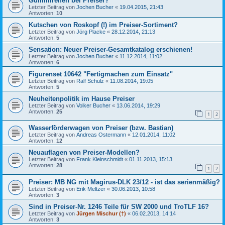
Gummireifen bei Preiser?
Letzter Beitrag von
Jochen Bucher
«
19.04.2015, 21:43
Antworten:
10
Kutschen von Roskopf (!) im Preiser-Sortiment?
Letzter Beitrag von
Jörg Placke
«
28.12.2014, 21:13
Antworten:
5
Sensation: Neuer Preiser-Gesamtkatalog erschienen!
Letzter Beitrag von
Jochen Bucher
«
11.12.2014, 11:02
Antworten:
6
Figurenset 10642 "Fertigmachen zum Einsatz"
Letzter Beitrag von
Ralf Schulz
«
11.08.2014, 19:05
Antworten:
5
Neuheitenpolitik im Hause Preiser
Letzter Beitrag von
Volker Bucher
«
13.06.2014, 19:29
Antworten:
25
1
2
Wasserförderwagen von Preiser (bzw. Bastian)
Letzter Beitrag von
Andreas Ostermann
«
12.01.2014, 11:02
Antworten:
12
Neuauflagen von Preiser-Modellen?
Letzter Beitrag von
Frank Kleinschmidt
«
01.11.2013, 15:13
Antworten:
28
1
2
Preiser: MB NG mit Magirus-DLK 23/12 - ist das serienmäßig?
Letzter Beitrag von
Erik Meltzer
«
30.06.2013, 10:58
Antworten:
3
Sind in Preiser-Nr. 1246 Teile für SW 2000 und TroTLF 16?
Letzter Beitrag von
Jürgen Mischur (†)
«
06.02.2013, 14:14
Antworten:
3