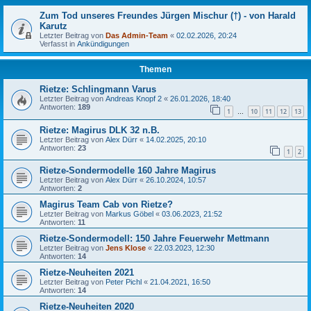
Zum Tod unseres Freundes Jürgen Mischur (†) - von Harald
Karutz
Letzter Beitrag von
Das Admin-Team
«
02.02.2026, 20:24
Verfasst in
Ankündigungen
Themen
Rietze: Schlingmann Varus
Letzter Beitrag von
Andreas Knopf 2
«
26.01.2026, 18:40
Antworten:
189
1
10
11
12
13
…
Rietze: Magirus DLK 32 n.B.
Letzter Beitrag von
Alex Dürr
«
14.02.2025, 20:10
Antworten:
23
1
2
Rietze-Sondermodelle 160 Jahre Magirus
Letzter Beitrag von
Alex Dürr
«
26.10.2024, 10:57
Antworten:
2
Magirus Team Cab von Rietze?
Letzter Beitrag von
Markus Göbel
«
03.06.2023, 21:52
Antworten:
11
Rietze-Sondermodell: 150 Jahre Feuerwehr Mettmann
Letzter Beitrag von
Jens Klose
«
22.03.2023, 12:30
Antworten:
14
Rietze-Neuheiten 2021
Letzter Beitrag von
Peter Pichl
«
21.04.2021, 16:50
Antworten:
14
Rietze-Neuheiten 2020