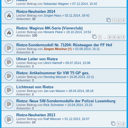
Letzter Beitrag von
Sebastian Wagner
«
07.12.2014, 15:42
Rietze-Neuheiten 2014
Letzter Beitrag von
Jürgen Hass
«
02.11.2014, 18:42
Antworten:
32
1
2
3
Rietze: Magirus MK-Serie (Viererclub)
Letzter Beitrag von
Hinnerk Peine
«
19.10.2014, 14:52
Antworten:
100
1
4
5
6
7
…
Rietze-Sondermodell Nr. 71204: Rüstwagen der FF Hof
Letzter Beitrag von
Jürgen Mischur (†)
«
02.09.2014, 15:11
Antworten:
6
Ulmer Leiter von Rietze
Letzter Beitrag von
Ulrich Niehoff
«
09.07.2014, 15:08
Antworten:
2
Rietze: Artikelnummer für VW T5 GP ges.
Letzter Beitrag von
Henning Wessel
«
19.05.2014, 22:11
Antworten:
3
Lichtmast von Rietze
Letzter Beitrag von
Jan van Wasen
«
28.04.2014, 08:18
Antworten:
2
Rietze: Neue SW-Sondermodelle der Polizei Luxemburg
Letzter Beitrag von
Rick Schreiner
«
10.04.2014, 23:23
Antworten:
3
Rietze-Neuheiten 2013
Letzter Beitrag von
Ralf Wiesner
«
01.12.2013, 16:57
Antworten:
24
1
2