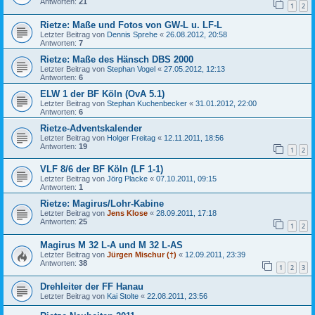
Antworten:
21
1
2
Rietze: Maße und Fotos von GW-L u. LF-L
Letzter Beitrag von
Dennis Sprehe
«
26.08.2012, 20:58
Antworten:
7
Rietze: Maße des Hänsch DBS 2000
Letzter Beitrag von
Stephan Vogel
«
27.05.2012, 12:13
Antworten:
6
ELW 1 der BF Köln (OvA 5.1)
Letzter Beitrag von
Stephan Kuchenbecker
«
31.01.2012, 22:00
Antworten:
6
Rietze-Adventskalender
Letzter Beitrag von
Holger Freitag
«
12.11.2011, 18:56
Antworten:
19
1
2
VLF 8/6 der BF Köln (LF 1-1)
Letzter Beitrag von
Jörg Placke
«
07.10.2011, 09:15
Antworten:
1
Rietze: Magirus/Lohr-Kabine
Letzter Beitrag von
Jens Klose
«
28.09.2011, 17:18
Antworten:
25
1
2
Magirus M 32 L-A und M 32 L-AS
Letzter Beitrag von
Jürgen Mischur (†)
«
12.09.2011, 23:39
Antworten:
38
1
2
3
Drehleiter der FF Hanau
Letzter Beitrag von
Kai Stolte
«
22.08.2011, 23:56