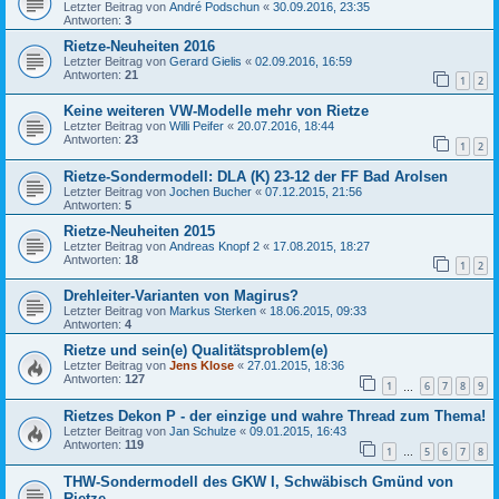
Letzter Beitrag von
André Podschun
«
30.09.2016, 23:35
Antworten:
3
Rietze-Neuheiten 2016
Letzter Beitrag von
Gerard Gielis
«
02.09.2016, 16:59
Antworten:
21
1
2
Keine weiteren VW-Modelle mehr von Rietze
Letzter Beitrag von
Willi Peifer
«
20.07.2016, 18:44
Antworten:
23
1
2
Rietze-Sondermodell: DLA (K) 23-12 der FF Bad Arolsen
Letzter Beitrag von
Jochen Bucher
«
07.12.2015, 21:56
Antworten:
5
Rietze-Neuheiten 2015
Letzter Beitrag von
Andreas Knopf 2
«
17.08.2015, 18:27
Antworten:
18
1
2
Drehleiter-Varianten von Magirus?
Letzter Beitrag von
Markus Sterken
«
18.06.2015, 09:33
Antworten:
4
Rietze und sein(e) Qualitätsproblem(e)
Letzter Beitrag von
Jens Klose
«
27.01.2015, 18:36
Antworten:
127
1
6
7
8
9
…
Rietzes Dekon P - der einzige und wahre Thread zum Thema!
Letzter Beitrag von
Jan Schulze
«
09.01.2015, 16:43
Antworten:
119
1
5
6
7
8
…
THW-Sondermodell des GKW I, Schwäbisch Gmünd von
Rietze