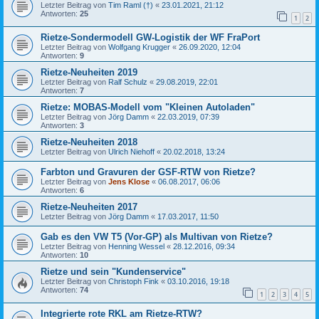
Letzter Beitrag von
Tim Raml (†)
«
23.01.2021, 21:12
Antworten:
25
1
2
Rietze-Sondermodell GW-Logistik der WF FraPort
Letzter Beitrag von
Wolfgang Krugger
«
26.09.2020, 12:04
Antworten:
9
Rietze-Neuheiten 2019
Letzter Beitrag von
Ralf Schulz
«
29.08.2019, 22:01
Antworten:
7
Rietze: MOBAS-Modell vom "Kleinen Autoladen"
Letzter Beitrag von
Jörg Damm
«
22.03.2019, 07:39
Antworten:
3
Rietze-Neuheiten 2018
Letzter Beitrag von
Ulrich Niehoff
«
20.02.2018, 13:24
Farbton und Gravuren der GSF-RTW von Rietze?
Letzter Beitrag von
Jens Klose
«
06.08.2017, 06:06
Antworten:
6
Rietze-Neuheiten 2017
Letzter Beitrag von
Jörg Damm
«
17.03.2017, 11:50
Gab es den VW T5 (Vor-GP) als Multivan von Rietze?
Letzter Beitrag von
Henning Wessel
«
28.12.2016, 09:34
Antworten:
10
Rietze und sein "Kundenservice"
Letzter Beitrag von
Christoph Fink
«
03.10.2016, 19:18
Antworten:
74
1
2
3
4
5
Integrierte rote RKL am Rietze-RTW?