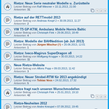
Rietze: Neue Serie neutraler Modelle u. Zurüstteile
Letzter Beitrag von
Ralf Wiesner
«
10.11.2013, 21:00
Antworten:
31
1
2
3
Rietze auf der RETTmobil 2013
Letzter Beitrag von
Andreas Knopf 2
«
30.09.2013, 11:27
Antworten:
2
VW T5 GP-KTW, Ambulanz Mobile Hornis Baltic
Letzter Beitrag von
Christoph Fink
«
29.06.2013, 18:49
Antworten:
4
Rietze: Modelle der BAHNedition (ab Juli 2013)
Letzter Beitrag von
Jürgen Mischur (†)
«
20.06.2013, 12:01
Antworten:
1
Rietze: Iveco-Magirus SuperDragon x8
Letzter Beitrag von
Wolfgang Krugger
«
30.03.2013, 14:22
Antworten:
11
Neue Rietze-Website
Letzter Beitrag von
Alfons Popp
«
09.03.2013, 11:42
Antworten:
3
Rietze: Neuer Strobel-RTW für 2013 angekündigt
Letzter Beitrag von
Tobias Voss
«
24.02.2013, 17:32
Antworten:
5
Rietze fragt nach unseren Wunschmodellen
Letzter Beitrag von
Christoph Fink
«
25.01.2013, 19:10
Antworten:
42
1
2
3
Rietze-Neuheiten 2012
Letzter Beitrag von
Andre Kneupel
«
07.09.2012, 19:45