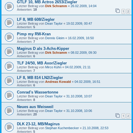
GTLF 10, MB Actros 2653/Ziegler
Letzter Beitrag von
Dirk Schramm
«
26.02.2009, 14:04
Antworten:
18
1
2
LF 8, MB 608/Ziegler
Letzter Beitrag von
Dean Taylor
«
19.02.2009, 00:47
Antworten:
5
Pimp my RW-Kran
Letzter Beitrag von
Dennis Gleim
«
16.02.2009, 16:50
Antworten:
7
Magirus D als 3-Achs-Kipper
Letzter Beitrag von
Dirk Schramm
«
08.02.2009, 09:30
Antworten:
6
TLF 24/50, MB Axor/Ziegler
Letzter Beitrag von
Mirco Kühn
«
04.02.2009, 21:11
Antworten:
7
LF 8, MB 814 LN2/Ziegler
Letzter Beitrag von
Andreas Kowald
«
04.02.2009, 16:51
Antworten:
6
Conrad's Wassertonne
Letzter Beitrag von
Dean Taylor
«
31.10.2008, 10:07
Antworten:
8
Neues aus Weisweil
Letzter Beitrag von
Dean Taylor
«
31.10.2008, 10:06
Antworten:
20
1
2
DLK 23-12, MB/Magirus
Letzter Beitrag von
Stephan Kuchenbecker
«
21.10.2008, 22:53
Antworten:
5