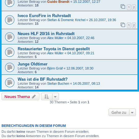
Letzter Beitrag von
Guido Brandt
«
15.12.2007, 12:27
Antworten:
18
1
2
Iveco EuroFire in Ruhrstadt
Letzter Beitrag von
Stefan & Domenic Krichel
«
26.10.2007, 19:36
Antworten:
15
1
2
Neues HLF 20/16 in Ruhrstadt
Letzter Beitrag von
Alex Müller
«
04.10.2007, 22:46
Antworten:
12
Restaurierter Toyota in Dienst gestellt
Letzter Beitrag von
Alex Müller
«
04.10.2007, 09:21
Antworten:
5
Junge Oldtimer
Letzter Beitrag von
Björn Gräf
«
12.06.2007, 18:30
Antworten:
6
Was ist die BF Ruhrstadt?
Letzter Beitrag von
Stefan Buchen
«
14.05.2007, 08:13
Antworten:
14
Neues Thema
30 Themen • Seite
1
von
1
Gehe zu
BERECHTIGUNGEN IN DIESEM FORUM
Du darfst
keine
neuen Themen in diesem Forum erstellen.
Du darfst
keine
Antworten zu Themen in diesem Forum erstellen.