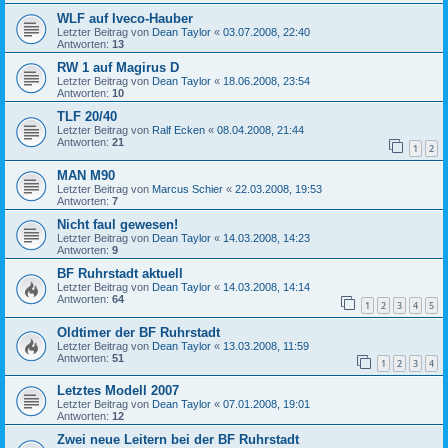
WLF auf Iveco-Hauber
Letzter Beitrag von
Dean Taylor
«
03.07.2008, 22:40
Antworten:
13
RW 1 auf Magirus D
Letzter Beitrag von
Dean Taylor
«
18.06.2008, 23:54
Antworten:
10
TLF 20/40
Letzter Beitrag von
Ralf Ecken
«
08.04.2008, 21:44
Antworten:
21
1
2
MAN M90
Letzter Beitrag von
Marcus Schier
«
22.03.2008, 19:53
Antworten:
7
Nicht faul gewesen!
Letzter Beitrag von
Dean Taylor
«
14.03.2008, 14:23
Antworten:
9
BF Ruhrstadt aktuell
Letzter Beitrag von
Dean Taylor
«
14.03.2008, 14:14
Antworten:
64
1
2
3
4
5
Oldtimer der BF Ruhrstadt
Letzter Beitrag von
Dean Taylor
«
13.03.2008, 11:59
Antworten:
51
1
2
3
4
Letztes Modell 2007
Letzter Beitrag von
Dean Taylor
«
07.01.2008, 19:01
Antworten:
12
Zwei neue Leitern bei der BF Ruhrstadt