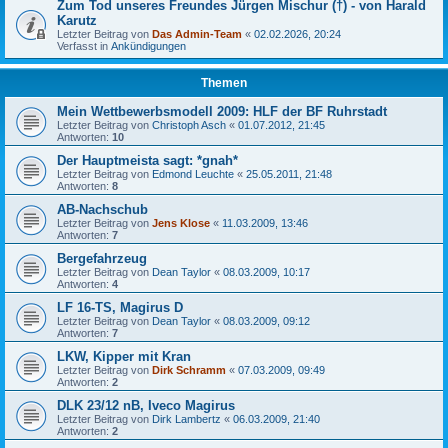
Zum Tod unseres Freundes Jürgen Mischur (†) - von Harald
Karutz
Letzter Beitrag von
Das Admin-Team
«
02.02.2026, 20:24
Verfasst in
Ankündigungen
Themen
Mein Wettbewerbsmodell 2009: HLF der BF Ruhrstadt
Letzter Beitrag von
Christoph Asch
«
01.07.2012, 21:45
Antworten:
10
Der Hauptmeista sagt: *gnah*
Letzter Beitrag von
Edmond Leuchte
«
25.05.2011, 21:48
Antworten:
8
AB-Nachschub
Letzter Beitrag von
Jens Klose
«
11.03.2009, 13:46
Antworten:
7
Bergefahrzeug
Letzter Beitrag von
Dean Taylor
«
08.03.2009, 10:17
Antworten:
4
LF 16-TS, Magirus D
Letzter Beitrag von
Dean Taylor
«
08.03.2009, 09:12
Antworten:
7
LKW, Kipper mit Kran
Letzter Beitrag von
Dirk Schramm
«
07.03.2009, 09:49
Antworten:
2
DLK 23/12 nB, Iveco Magirus
Letzter Beitrag von
Dirk Lambertz
«
06.03.2009, 21:40
Antworten:
2