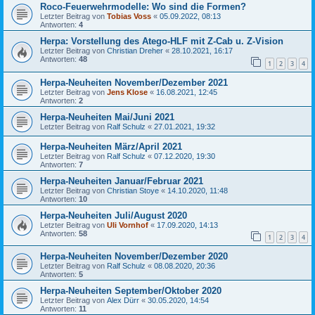
Roco-Feuerwehrmodelle: Wo sind die Formen?
Letzter Beitrag von
Tobias Voss
«
05.09.2022, 08:13
Antworten:
4
Herpa: Vorstellung des Atego-HLF mit Z-Cab u. Z-Vision
Letzter Beitrag von
Christian Dreher
«
28.10.2021, 16:17
Antworten:
48
1
2
3
4
Herpa-Neuheiten November/Dezember 2021
Letzter Beitrag von
Jens Klose
«
16.08.2021, 12:45
Antworten:
2
Herpa-Neuheiten Mai/Juni 2021
Letzter Beitrag von
Ralf Schulz
«
27.01.2021, 19:32
Herpa-Neuheiten März/April 2021
Letzter Beitrag von
Ralf Schulz
«
07.12.2020, 19:30
Antworten:
7
Herpa-Neuheiten Januar/Februar 2021
Letzter Beitrag von
Christian Stoye
«
14.10.2020, 11:48
Antworten:
10
Herpa-Neuheiten Juli/August 2020
Letzter Beitrag von
Uli Vornhof
«
17.09.2020, 14:13
Antworten:
58
1
2
3
4
Herpa-Neuheiten November/Dezember 2020
Letzter Beitrag von
Ralf Schulz
«
08.08.2020, 20:36
Antworten:
5
Herpa-Neuheiten September/Oktober 2020
Letzter Beitrag von
Alex Dürr
«
30.05.2020, 14:54
Antworten:
11