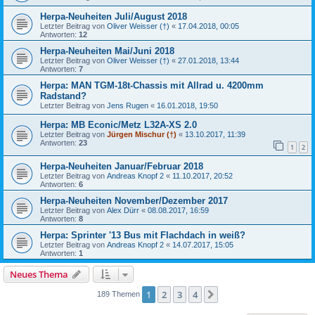
Herpa-Neuheiten Juli/August 2018
Letzter Beitrag von
Oliver Weisser (†)
«
17.04.2018, 00:05
Antworten:
12
Herpa-Neuheiten Mai/Juni 2018
Letzter Beitrag von
Oliver Weisser (†)
«
27.01.2018, 13:44
Antworten:
7
Herpa: MAN TGM-18t-Chassis mit Allrad u. 4200mm
Radstand?
Letzter Beitrag von
Jens Rugen
«
16.01.2018, 19:50
Herpa: MB Econic/Metz L32A-XS 2.0
Letzter Beitrag von
Jürgen Mischur (†)
«
13.10.2017, 11:39
Antworten:
23
1
2
Herpa-Neuheiten Januar/Februar 2018
Letzter Beitrag von
Andreas Knopf 2
«
11.10.2017, 20:52
Antworten:
6
Herpa-Neuheiten November/Dezember 2017
Letzter Beitrag von
Alex Dürr
«
08.08.2017, 16:59
Antworten:
8
Herpa: Sprinter '13 Bus mit Flachdach in weiß?
Letzter Beitrag von
Andreas Knopf 2
«
14.07.2017, 15:05
Antworten:
1
Neues Thema
1
2
3
4
Nächste
189 Themen