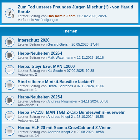
Zum Tod unseres Freundes Jürgen Mischur (†) - von Harald
Karutz
Letzter Beitrag von
Das Admin-Team
«
02.02.2026, 20:24
Verfasst in
Ankündigungen
Themen
Interschutz 2026
Letzter Beitrag von
Gerard Gielis
«
20.05.2026, 17:44
Herpa-Neuheiten 2026-I
Letzter Beitrag von
Maik Watermann
«
12.11.2025, 10:16
Herpa: Steyr bzw. MAN L2000
Letzter Beitrag von
Kai Stoehr
«
07.09.2025, 10:38
Antworten:
2
Sind silberne Minikit-Bausätze lackiert?
Letzter Beitrag von
Henrik Behrends
«
07.12.2024, 15:06
Antworten:
1
Herpa-Neuheiten 2025-I
Letzter Beitrag von
Andreas Plogmaker
«
24.11.2024, 08:56
Antworten:
11
Herpa 747158, MAN TGM Z-Cab Bundeswehr/Feuerwehr
Letzter Beitrag von
Andreas Knopf 2
«
23.10.2024, 19:58
Antworten:
11
Herpa: HLF 20 mit Scania-CrewCab und Z-Vision
Letzter Beitrag von
Andreas Knopf 2
«
22.08.2023, 18:58
Antworten:
14