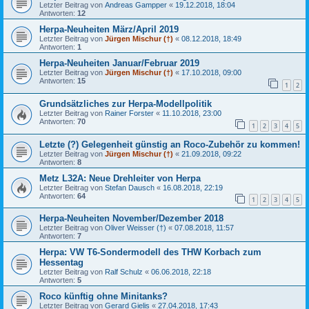
Letzter Beitrag von
Andreas Gampper
«
19.12.2018, 18:04
Antworten:
12
Herpa-Neuheiten März/April 2019
Letzter Beitrag von
Jürgen Mischur (†)
«
08.12.2018, 18:49
Antworten:
1
Herpa-Neuheiten Januar/Februar 2019
Letzter Beitrag von
Jürgen Mischur (†)
«
17.10.2018, 09:00
Antworten:
15
1
2
Grundsätzliches zur Herpa-Modellpolitik
Letzter Beitrag von
Rainer Forster
«
11.10.2018, 23:00
Antworten:
70
1
2
3
4
5
Letzte (?) Gelegenheit günstig an Roco-Zubehör zu kommen!
Letzter Beitrag von
Jürgen Mischur (†)
«
21.09.2018, 09:22
Antworten:
8
Metz L32A: Neue Drehleiter von Herpa
Letzter Beitrag von
Stefan Dausch
«
16.08.2018, 22:19
Antworten:
64
1
2
3
4
5
Herpa-Neuheiten November/Dezember 2018
Letzter Beitrag von
Oliver Weisser (†)
«
07.08.2018, 11:57
Antworten:
7
Herpa: VW T6-Sondermodell des THW Korbach zum
Hessentag
Letzter Beitrag von
Ralf Schulz
«
06.06.2018, 22:18
Antworten:
5
Roco künftig ohne Minitanks?
Letzter Beitrag von
Gerard Gielis
«
27.04.2018, 17:43