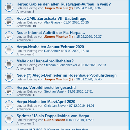
Herpa: Gab es den alten Rüstwagen-Aufbau in weiß?
Letzter Beitrag von
Jürgen Mischur (†)
«
05.04.2020, 09:07
Antworten:
3
Roco 1748, Zurüstsatz VII: Bauteilfrage
Letzter Beitrag von
Alex Glawe
«
01.04.2020, 20:25
Antworten:
10
Neuer Internet-Auftritt der Fa. Herpa....
Letzter Beitrag von
Jürgen Mischur (†)
«
15.02.2020, 09:37
Antworten:
6
Herpa-Neuheiten Januar/Februar 2020
Letzter Beitrag von
Ralf Schulz
«
09.02.2020, 13:10
Antworten:
6
Maße der Herpa-Abrollbehälter?
Letzter Beitrag von
Stephan Kuchenbecker
«
03.02.2020, 22:23
Antworten:
3
Neue (?) Atego-Drehleiter im Rosenbauer-Vorführdesign
Letzter Beitrag von
Jürgen Mischur (†)
«
20.01.2020, 09:45
Herpa: Vorbildhersteller gesucht!
Letzter Beitrag von
Stephan Vogel
«
19.01.2020, 17:51
Antworten:
11
Herpa-Neuheiten März/April 2020
Letzter Beitrag von
Christian Stoye
«
07.12.2019, 14:01
Antworten:
7
Sprinter ’18 als Doppelkabine von Herpa
Letzter Beitrag von
Guido Brandt
«
16.11.2019, 12:20
Antworten:
3