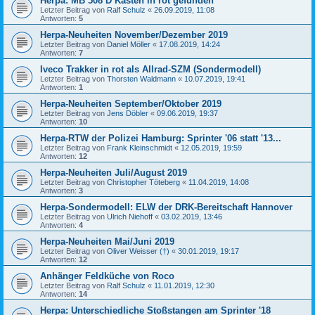
Herpa: MB 508 D Kasten in rot gefunden
Letzter Beitrag von
Ralf Schulz
«
26.09.2019, 11:08
Antworten:
5
Herpa-Neuheiten November/Dezember 2019
Letzter Beitrag von
Daniel Möller
«
17.08.2019, 14:24
Antworten:
7
Iveco Trakker in rot als Allrad-SZM (Sondermodell)
Letzter Beitrag von
Thorsten Waldmann
«
10.07.2019, 19:41
Antworten:
1
Herpa-Neuheiten September/Oktober 2019
Letzter Beitrag von
Jens Döbler
«
09.06.2019, 19:37
Antworten:
10
Herpa-RTW der Polizei Hamburg: Sprinter '06 statt '13...
Letzter Beitrag von
Frank Kleinschmidt
«
12.05.2019, 19:59
Antworten:
12
Herpa-Neuheiten Juli/August 2019
Letzter Beitrag von
Christopher Töteberg
«
11.04.2019, 14:08
Antworten:
3
Herpa-Sondermodell: ELW der DRK-Bereitschaft Hannover
Letzter Beitrag von
Ulrich Niehoff
«
03.02.2019, 13:46
Antworten:
4
Herpa-Neuheiten Mai/Juni 2019
Letzter Beitrag von
Oliver Weisser (†)
«
30.01.2019, 19:17
Antworten:
12
Anhänger Feldküche von Roco
Letzter Beitrag von
Ralf Schulz
«
11.01.2019, 12:30
Antworten:
14
Herpa: Unterschiedliche Stoßstangen am Sprinter '18