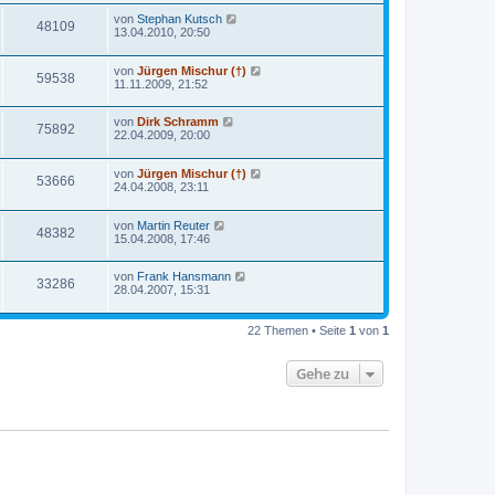
von
Stephan Kutsch
48109
13.04.2010, 20:50
von
Jürgen Mischur (†)
59538
11.11.2009, 21:52
von
Dirk Schramm
75892
22.04.2009, 20:00
von
Jürgen Mischur (†)
53666
24.04.2008, 23:11
von
Martin Reuter
48382
15.04.2008, 17:46
von
Frank Hansmann
33286
28.04.2007, 15:31
22 Themen • Seite
1
von
1
Gehe zu