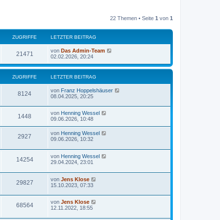
22 Themen • Seite
1
von
1
ZUGRIFFE
LETZTER BEITRAG
von
Das Admin-Team
21471
02.02.2026, 20:24
ZUGRIFFE
LETZTER BEITRAG
von
Franz Hoppelshäuser
8124
08.04.2025, 20:25
von
Henning Wessel
1448
09.06.2026, 10:48
von
Henning Wessel
2927
09.06.2026, 10:32
von
Henning Wessel
14254
29.04.2024, 23:01
von
Jens Klose
29827
15.10.2023, 07:33
von
Jens Klose
68564
12.11.2022, 18:55