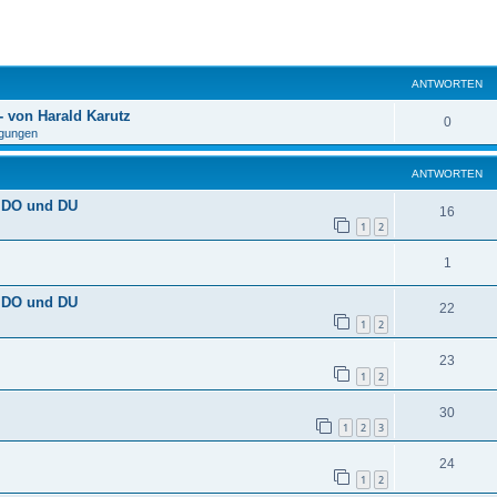
eiterte Suche
ANTWORTEN
 von Harald Karutz
0
gungen
ANTWORTEN
n DO und DU
16
1
2
1
n DO und DU
22
1
2
23
1
2
30
1
2
3
24
1
2