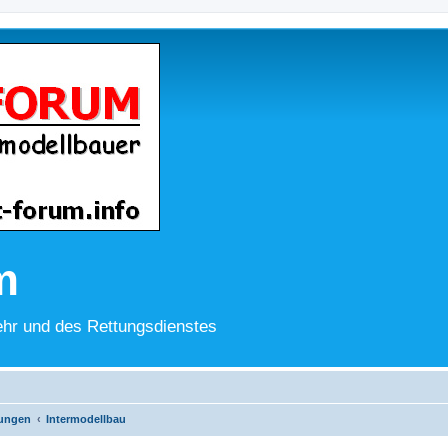
m
hr und des Rettungsdienstes
lungen
Intermodellbau