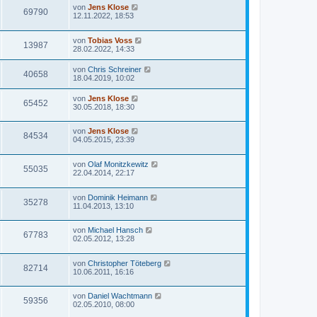
von
Jens Klose
69790
12.11.2022, 18:53
von
Tobias Voss
13987
28.02.2022, 14:33
von
Chris Schreiner
40658
18.04.2019, 10:02
von
Jens Klose
65452
30.05.2018, 18:30
von
Jens Klose
84534
04.05.2015, 23:39
von
Olaf Monitzkewitz
55035
22.04.2014, 22:17
von
Dominik Heimann
35278
11.04.2013, 13:10
von
Michael Hansch
67783
02.05.2012, 13:28
von
Christopher Töteberg
82714
10.06.2011, 16:16
von
Daniel Wachtmann
59356
02.05.2010, 08:00