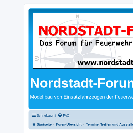
Nordstadt-Foru
Modellbau von Einsatzfahrzeugen der Feuerwe
Schnellzugriff
FAQ
Startseite
Foren-Übersicht
Termine, Treffen und Ausstel