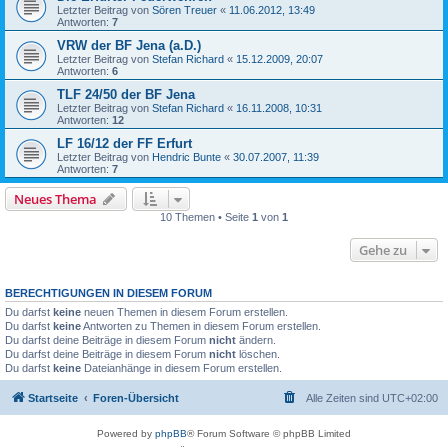
Letzter Beitrag von
Sören Treuer
«
11.06.2012, 13:49
Antworten:
7
VRW der BF Jena (a.D.)
Letzter Beitrag von
Stefan Richard
«
15.12.2009, 20:07
Antworten:
6
TLF 24/50 der BF Jena
Letzter Beitrag von
Stefan Richard
«
16.11.2008, 10:31
Antworten:
12
LF 16/12 der FF Erfurt
Letzter Beitrag von
Hendric Bunte
«
30.07.2007, 11:39
Antworten:
7
Neues Thema
10 Themen • Seite
1
von
1
Gehe zu
BERECHTIGUNGEN IN DIESEM FORUM
Du darfst
keine
neuen Themen in diesem Forum erstellen.
Du darfst
keine
Antworten zu Themen in diesem Forum erstellen.
Du darfst deine Beiträge in diesem Forum
nicht
ändern.
Du darfst deine Beiträge in diesem Forum
nicht
löschen.
Du darfst
keine
Dateianhänge in diesem Forum erstellen.
Startseite
Foren-Übersicht
Alle Zeiten sind
UTC+02:00
Powered by
phpBB
® Forum Software © phpBB Limited