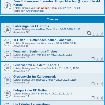
Zum Tod unseres Freundes Jürgen Mischur (†) - von Harald
Karutz
Letzter Beitrag von
Das Admin-Team
«
02.02.2026, 20:24
Verfasst in
Ankündigungen
Themen
Fahrzeuge der FF Triptis
Letzter Beitrag von
Kai-Uwe Matschke
«
10.02.2018, 21:18
Antworten:
38
1
2
3
TLF der FF Rottenbach bauen - aber wie?
Letzter Beitrag von
Dirk Wieczorek
«
08.12.2016, 18:47
Antworten:
8
Feuerwehr Zeulenroda-Triebes
Letzter Beitrag von
Felix Brand
«
03.03.2015, 19:52
Antworten:
26
1
2
Feuerwehren aus dem UH-Kreis
Letzter Beitrag von
Christian Schulz 2
«
11.11.2013, 18:52
Antworten:
12
Grubenwehr im Kalibergwerk
Letzter Beitrag von
Thomas Gribbe
«
25.08.2013, 15:36
Antworten:
19
1
2
Fuhrpark der BF Gotha
Letzter Beitrag von
Ralf Schulz
«
17.01.2013, 12:43
Antworten:
19
1
2
Die Erfurter Feuerwehren