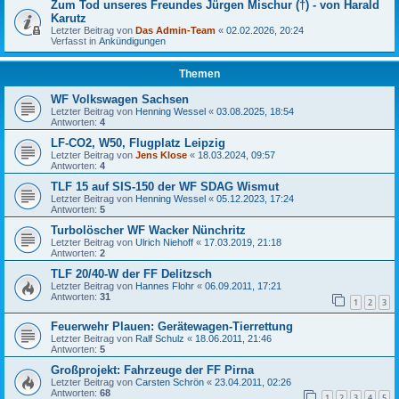
Zum Tod unseres Freundes Jürgen Mischur (†) - von Harald
Karutz
Letzter Beitrag von
Das Admin-Team
«
02.02.2026, 20:24
Verfasst in
Ankündigungen
Themen
WF Volkswagen Sachsen
Letzter Beitrag von
Henning Wessel
«
03.08.2025, 18:54
Antworten:
4
LF-CO2, W50, Flugplatz Leipzig
Letzter Beitrag von
Jens Klose
«
18.03.2024, 09:57
Antworten:
4
TLF 15 auf SIS-150 der WF SDAG Wismut
Letzter Beitrag von
Henning Wessel
«
05.12.2023, 17:24
Antworten:
5
Turbolöscher WF Wacker Nünchritz
Letzter Beitrag von
Ulrich Niehoff
«
17.03.2019, 21:18
Antworten:
2
TLF 20/40-W der FF Delitzsch
Letzter Beitrag von
Hannes Flohr
«
06.09.2011, 17:21
Antworten:
31
1
2
3
Feuerwehr Plauen: Gerätewagen-Tierrettung
Letzter Beitrag von
Ralf Schulz
«
18.06.2011, 21:46
Antworten:
5
Großprojekt: Fahrzeuge der FF Pirna
Letzter Beitrag von
Carsten Schrön
«
23.04.2011, 02:26
Antworten:
68
1
2
3
4
5