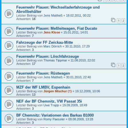
Feuerwehr Plauen: Wechselladerfahrzeuge und
Abrollbehälter
Letzter Beitrag von
Jens Mattheß
«
18.02.2011, 00:22
Antworten:
18
1
2
Feuerwehr Plauen: Meßleitwagen, Fiat Ducato
Letzter Beitrag von
Jens Klose
«
15.01.2011, 14:01
Antworten:
7
Fahrzeuge der FF Zwickau-Mitte
Letzter Beitrag von
Marc Dörrich
«
30.11.2010, 17:29
Antworten:
3
Feuerwehr Plauen: Löschfahrzeuge
Letzter Beitrag von
Thomas Tippmar
«
11.08.2010, 22:02
Antworten:
17
1
2
Feuerwehr Plauen: Rüstwagen
Letzter Beitrag von
Jens Mattheß
«
30.01.2010, 22:40
Antworten:
7
MZF der WF LMBV, Espenhain
Letzter Beitrag von
Jürgen Mischur (†)
«
19.12.2009, 10:06
Antworten:
13
NEF der BF Chemnitz, VW Passat 35i
Letzter Beitrag von
Uwe Trapp
«
19.09.2009, 18:49
Antworten:
3
BF Chemnitz: Variationen des Barkas B1000
Letzter Beitrag von
Romy Paessler
«
09.08.2009, 13:28
Antworten:
3