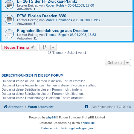
LF 16-TS der FF Zwickau-Planitz
Letzter Beitrag von
Robert Pohle
«
30.04.2009, 17:00
Antworten:
1
RTW, Florian Dresden 83/6
Letzter Beitrag von
Marcel Hoffmanns
«
11.04.2009, 19:30
Antworten:
6
Flughafenlöschfahrzeuge aus Dresden
Letzter Beitrag von
Thomas Engel
«
03.04.2008, 16:53
Antworten:
11
Neues Thema
18 Themen • Seite
1
von
1
Gehe zu
BERECHTIGUNGEN IN DIESEM FORUM
Du darfst
keine
neuen Themen in diesem Forum erstellen.
Du darfst
keine
Antworten zu Themen in diesem Forum erstellen.
Du darfst deine Beiträge in diesem Forum
nicht
ändern.
Du darfst deine Beiträge in diesem Forum
nicht
löschen.
Du darfst
keine
Dateianhänge in diesem Forum erstellen.
Startseite
Foren-Übersicht
Alle Zeiten sind
UTC+02:00
Powered by
phpBB
® Forum Software © phpBB Limited
Deutsche Übersetzung durch
phpBB.de
Datenschutz
|
Nutzungsbedingungen