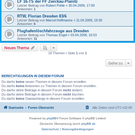
LF 16-TS der FF Zwickau-Planitz
Letzter Beitrag von
Robert Pohle
«
30.04.2009, 17:00
Antworten:
1
RTW, Florian Dresden 83/6
Letzter Beitrag von
Marcel Hoffmanns
«
11.04.2009, 19:30
Antworten:
6
Flughafenlöschfahrzeuge aus Dresden
Letzter Beitrag von
Thomas Engel
«
03.04.2008, 16:53
Antworten:
11
Neues Thema
18 Themen • Seite
1
von
1
Gehe zu
BERECHTIGUNGEN IN DIESEM FORUM
Du darfst
keine
neuen Themen in diesem Forum erstellen.
Du darfst
keine
Antworten zu Themen in diesem Forum erstellen.
Du darfst deine Beiträge in diesem Forum
nicht
ändern.
Du darfst deine Beiträge in diesem Forum
nicht
löschen.
Du darfst
keine
Dateianhänge in diesem Forum erstellen.
Startseite
Foren-Übersicht
Alle Zeiten sind
UTC+02:00
Powered by
phpBB
® Forum Software © phpBB Limited
Deutsche Übersetzung durch
phpBB.de
Datenschutz
|
Nutzungsbedingungen