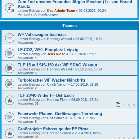
Zum Tod unseres Freundes Jürgen Mischur (†) - von Harald
Karutz
Letzter Beitrag von
Das Admin-Team
«
02.02.2026, 20:24
Verfasst in
Ankündigungen
Themen
WF Volkswagen Sachsen
Letzter Beitrag von
Henning Wessel
«
03.08.2025, 18:54
Antworten:
4
LF-CO2, W50, Flugplatz Leipzig
Letzter Beitrag von
Jens Klose
«
18.03.2024, 09:57
Antworten:
4
TLF 15 auf SIS-150 der WF SDAG Wismut
Letzter Beitrag von
Henning Wessel
«
05.12.2023, 17:24
Antworten:
5
Turbolöscher WF Wacker Nünchritz
Letzter Beitrag von
Ulrich Niehoff
«
17.03.2019, 21:18
Antworten:
2
TLF 20/40-W der FF Delitzsch
Letzter Beitrag von
Hannes Flohr
«
06.09.2011, 17:21
Antworten:
31
1
2
3
Feuerwehr Plauen: Gerätewagen-Tierrettung
Letzter Beitrag von
Ralf Schulz
«
18.06.2011, 21:46
Antworten:
5
Großprojekt: Fahrzeuge der FF Pirna
Letzter Beitrag von
Carsten Schrön
«
23.04.2011, 02:26
Antworten:
68
1
2
3
4
5