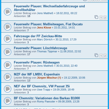
Feuerwehr Plauen: Wechselladerfahrzeuge und
Abrollbehälter
Letzter Beitrag von
Jens Mattheß
«
18.02.2011, 00:22
Antworten:
18
1
2
Feuerwehr Plauen: Meßleitwagen, Fiat Ducato
Letzter Beitrag von
Jens Klose
«
15.01.2011, 14:01
Antworten:
7
Fahrzeuge der FF Zwickau-Mitte
Letzter Beitrag von
Marc Dörrich
«
30.11.2010, 17:29
Antworten:
3
Feuerwehr Plauen: Löschfahrzeuge
Letzter Beitrag von
Thomas Tippmar
«
11.08.2010, 22:02
Antworten:
17
1
2
Feuerwehr Plauen: Rüstwagen
Letzter Beitrag von
Jens Mattheß
«
30.01.2010, 22:40
Antworten:
7
MZF der WF LMBV, Espenhain
Letzter Beitrag von
Jürgen Mischur (†)
«
19.12.2009, 10:06
Antworten:
13
NEF der BF Chemnitz, VW Passat 35i
Letzter Beitrag von
Uwe Trapp
«
19.09.2009, 18:49
Antworten:
3
BF Chemnitz: Variationen des Barkas B1000
Letzter Beitrag von
Romy Paessler
«
09.08.2009, 13:28
Antworten:
3