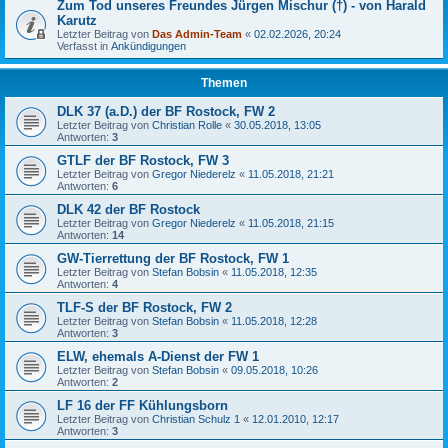
Zum Tod unseres Freundes Jürgen Mischur (†) - von Harald
Karutz
Letzter Beitrag von
Das Admin-Team
«
02.02.2026, 20:24
Verfasst in
Ankündigungen
Themen
DLK 37 (a.D.) der BF Rostock, FW 2
Letzter Beitrag von
Christian Rolle
«
30.05.2018, 13:05
Antworten:
3
GTLF der BF Rostock, FW 3
Letzter Beitrag von
Gregor Niederelz
«
11.05.2018, 21:21
Antworten:
6
DLK 42 der BF Rostock
Letzter Beitrag von
Gregor Niederelz
«
11.05.2018, 21:15
Antworten:
14
GW-Tierrettung der BF Rostock, FW 1
Letzter Beitrag von
Stefan Bobsin
«
11.05.2018, 12:35
Antworten:
4
TLF-S der BF Rostock, FW 2
Letzter Beitrag von
Stefan Bobsin
«
11.05.2018, 12:28
Antworten:
3
ELW, ehemals A-Dienst der FW 1
Letzter Beitrag von
Stefan Bobsin
«
09.05.2018, 10:26
Antworten:
2
LF 16 der FF Kühlungsborn
Letzter Beitrag von
Christian Schulz 1
«
12.01.2010, 12:17
Antworten:
3