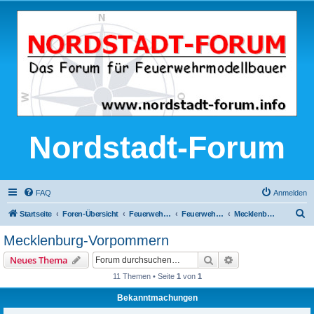
Nordstadt-Forum
FAQ
Anmelden
S
Startseite
Foren-Übersicht
Feuerwehr-Modellbau
Feuerwehrmodelle nach realen Vorbildern
Mecklenburg-Vorpommern
u
Mecklenburg-Vorpommern
c
Suche
Erweiterte Suche
Neues Thema
h
11 Themen • Seite
1
von
1
e
Bekanntmachungen