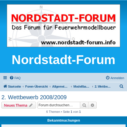
Nordstadt-Forum
FAQ
Anmelden
S
Startseite
Foren-Übersicht
Allgemeine Modellbau-Themen
Modellbauwettbewerb im Nordstadt-Forum
2. Wettbewerb 2008/2009
u
2. Wettbewerb 2008/2009
c
Suche
Erweiterte Suche
Neues Thema
h
6 Themen • Seite
1
von
1
e
Bekanntmachungen