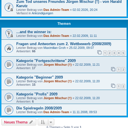
Zum Tod unseres Freundes Jürgen Mischur (†) - von Harald
Karutz
Letzter Beitrag von
Das Admin-Team
«
02.02.2026, 20:24
Verfasst in
Ankündigungen
Themen
...and the winner is:
Letzter Beitrag von
Das Admin-Team
«
22.02.2009, 11:11
Fragen und Antworten zum 2. Wettbewerb (2008/2009)
Letzter Beitrag von
Maximilian Groh
«
25.02.2009, 09:07
Antworten:
66
1
2
3
4
5
Kategorie "Fortgeschrittene" 2009
Letzter Beitrag von
Jürgen Mischur (†)
«
22.02.2009, 11:21
Antworten:
17
1
2
Kategorie "Beginner" 2009
Letzter Beitrag von
Jürgen Mischur (†)
«
22.02.2009, 11:20
Antworten:
15
1
2
Kategorie "Profis" 2009
Letzter Beitrag von
Jürgen Mischur (†)
«
22.02.2009, 11:20
Antworten:
6
Die Spielregeln 2008/2009
Letzter Beitrag von
Das Admin-Team
«
11.11.2008, 09:53
Neues Thema
6 Themen • Seite
1
von
1