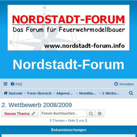
Nordstadt-Forum
FAQ
Anmelden
S
Startseite
Foren-Übersicht
Allgemeine Modellbau-Themen
Modellbauwettbewerb im Nordstadt-Forum
2. Wettbewerb 2008/2009
u
2. Wettbewerb 2008/2009
c
Suche
Erweiterte Suche
Neues Thema
h
6 Themen • Seite
1
von
1
e
Bekanntmachungen