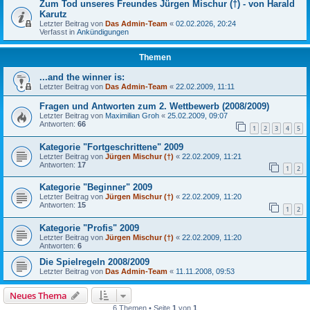
Zum Tod unseres Freundes Jürgen Mischur (†) - von Harald
Karutz
Letzter Beitrag von
Das Admin-Team
«
02.02.2026, 20:24
Verfasst in
Ankündigungen
Themen
...and the winner is:
Letzter Beitrag von
Das Admin-Team
«
22.02.2009, 11:11
Fragen und Antworten zum 2. Wettbewerb (2008/2009)
Letzter Beitrag von
Maximilian Groh
«
25.02.2009, 09:07
Antworten:
66
1
2
3
4
5
Kategorie "Fortgeschrittene" 2009
Letzter Beitrag von
Jürgen Mischur (†)
«
22.02.2009, 11:21
Antworten:
17
1
2
Kategorie "Beginner" 2009
Letzter Beitrag von
Jürgen Mischur (†)
«
22.02.2009, 11:20
Antworten:
15
1
2
Kategorie "Profis" 2009
Letzter Beitrag von
Jürgen Mischur (†)
«
22.02.2009, 11:20
Antworten:
6
Die Spielregeln 2008/2009
Letzter Beitrag von
Das Admin-Team
«
11.11.2008, 09:53
Neues Thema
6 Themen • Seite
1
von
1