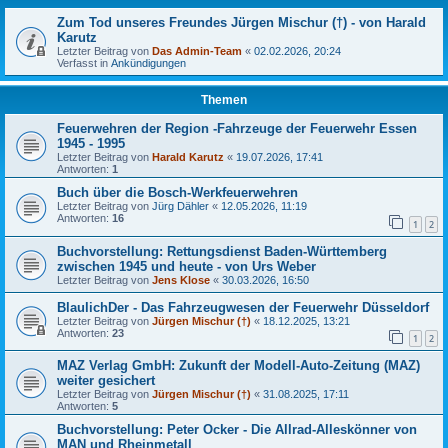
Zum Tod unseres Freundes Jürgen Mischur (†) - von Harald
Karutz
Letzter Beitrag von
Das Admin-Team
«
02.02.2026, 20:24
Verfasst in
Ankündigungen
Themen
Feuerwehren der Region -Fahrzeuge der Feuerwehr Essen
1945 - 1995
Letzter Beitrag von
Harald Karutz
«
19.07.2026, 17:41
Antworten:
1
Buch über die Bosch-Werkfeuerwehren
Letzter Beitrag von
Jürg Dähler
«
12.05.2026, 11:19
Antworten:
16
1
2
Buchvorstellung: Rettungsdienst Baden-Württemberg
zwischen 1945 und heute - von Urs Weber
Letzter Beitrag von
Jens Klose
«
30.03.2026, 16:50
BlaulichDer - Das Fahrzeugwesen der Feuerwehr Düsseldorf
Letzter Beitrag von
Jürgen Mischur (†)
«
18.12.2025, 13:21
Antworten:
23
1
2
MAZ Verlag GmbH: Zukunft der Modell-Auto-Zeitung (MAZ)
weiter gesichert
Letzter Beitrag von
Jürgen Mischur (†)
«
31.08.2025, 17:11
Antworten:
5
Buchvorstellung: Peter Ocker - Die Allrad-Alleskönner von
MAN und Rheinmetall