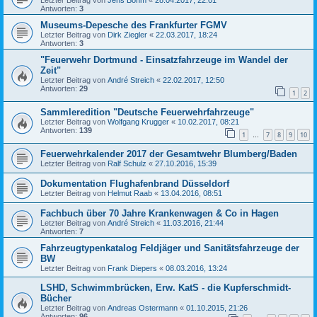
Letzter Beitrag von
Jens Böhm
«
28.04.2017, 22:01
Antworten:
3
Museums-Depesche des Frankfurter FGMV
Letzter Beitrag von
Dirk Ziegler
«
22.03.2017, 18:24
Antworten:
3
"Feuerwehr Dortmund - Einsatzfahrzeuge im Wandel der
Zeit"
Letzter Beitrag von
André Streich
«
22.02.2017, 12:50
Antworten:
29
1
2
Sammleredition "Deutsche Feuerwehrfahrzeuge"
Letzter Beitrag von
Wolfgang Krugger
«
10.02.2017, 08:21
Antworten:
139
1
7
8
9
10
…
Feuerwehrkalender 2017 der Gesamtwehr Blumberg/Baden
Letzter Beitrag von
Ralf Schulz
«
27.10.2016, 15:39
Dokumentation Flughafenbrand Düsseldorf
Letzter Beitrag von
Helmut Raab
«
13.04.2016, 08:51
Fachbuch über 70 Jahre Krankenwagen & Co in Hagen
Letzter Beitrag von
André Streich
«
11.03.2016, 21:44
Antworten:
7
Fahrzeugtypenkatalog Feldjäger und Sanitätsfahrzeuge der
BW
Letzter Beitrag von
Frank Diepers
«
08.03.2016, 13:24
LSHD, Schwimmbrücken, Erw. KatS - die Kupferschmidt-
Bücher
Letzter Beitrag von
Andreas Ostermann
«
01.10.2015, 21:26
Antworten:
96