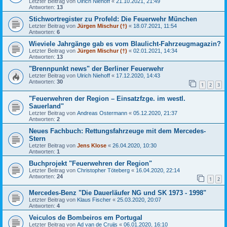
Letzter Beitrag von
Ulrich Niehoff
«
21.10.2021, 21:49
Antworten:
13
Stichwortregister zu Profeld: Die Feuerwehr München
Letzter Beitrag von
Jürgen Mischur (†)
«
18.07.2021, 11:54
Antworten:
6
Wieviele Jahrgänge gab es vom Blaulicht-Fahrzeugmagazin?
Letzter Beitrag von
Jürgen Mischur (†)
«
02.01.2021, 14:34
Antworten:
13
"Brennpunkt news" der Berliner Feuerwehr
Letzter Beitrag von
Ulrich Niehoff
«
17.12.2020, 14:43
Antworten:
30
1
2
3
"Feuerwehren der Region – Einsatzfzge. im westl.
Sauerland"
Letzter Beitrag von
Andreas Ostermann
«
05.12.2020, 21:37
Antworten:
2
Neues Fachbuch: Rettungsfahrzeuge mit dem Mercedes-
Stern
Letzter Beitrag von
Jens Klose
«
26.04.2020, 10:30
Antworten:
1
Buchprojekt "Feuerwehren der Region"
Letzter Beitrag von
Christopher Töteberg
«
16.04.2020, 22:14
Antworten:
24
1
2
Mercedes-Benz "Die Dauerläufer NG und SK 1973 - 1998"
Letzter Beitrag von
Klaus Fischer
«
25.03.2020, 20:07
Antworten:
4
Veiculos de Bombeiros em Portugal
Letzter Beitrag von
Ad van de Cruijs
«
06.01.2020, 16:10