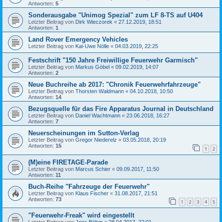
Antworten:
5
Sonderausgabe "Unimog Spezial" zum LF 8-TS auf U404
Letzter Beitrag von
Dirk Wieczorek
«
27.12.2019, 18:51
Antworten:
1
Land Rover Emergency Vehicles
Letzter Beitrag von
Kai-Uwe Nölle
«
04.03.2019, 22:25
Festschrift "150 Jahre Freiwillige Feuerwehr Garmisch"
Letzter Beitrag von
Markus Göbel
«
09.02.2019, 14:07
Antworten:
2
Neue Buchreihe ab 2017: "Chronik Feuerwehrfahrzeuge"
Letzter Beitrag von
Thorsten Waldmann
«
04.10.2018, 10:50
Antworten:
14
Bezugsquelle für das Fire Apparatus Journal in Deutschland
Letzter Beitrag von
Daniel Wachtmann
«
23.06.2018, 16:27
Antworten:
7
Neuerscheinungen im Sutton-Verlag
Letzter Beitrag von
Gregor Niederelz
«
03.05.2018, 20:19
Antworten:
15
1
2
(M)eine FIRETAGE-Parade
Letzter Beitrag von
Marcus Schier
«
09.09.2017, 11:50
Antworten:
11
Buch-Reihe "Fahrzeuge der Feuerwehr"
Letzter Beitrag von
Klaus Fischer
«
31.08.2017, 21:51
Antworten:
73
1
2
3
4
5
"Feuerwehr-Freak" wird eingestellt