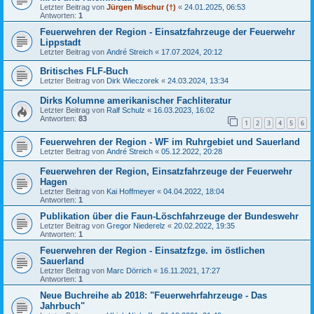
Letzter Beitrag von
Jürgen Mischur (†)
«
24.01.2025, 06:53
Antworten:
1
Feuerwehren der Region - Einsatzfahrzeuge der Feuerwehr
Lippstadt
Letzter Beitrag von
André Streich
«
17.07.2024, 20:12
Britisches FLF-Buch
Letzter Beitrag von
Dirk Wieczorek
«
24.03.2024, 13:34
Dirks Kolumne amerikanischer Fachliteratur
Letzter Beitrag von
Ralf Schulz
«
16.03.2023, 16:02
Antworten:
83
1
2
3
4
5
6
Feuerwehren der Region - WF im Ruhrgebiet und Sauerland
Letzter Beitrag von
André Streich
«
05.12.2022, 20:28
Feuerwehren der Region, Einsatzfahrzeuge der Feuerwehr
Hagen
Letzter Beitrag von
Kai Hoffmeyer
«
04.04.2022, 18:04
Antworten:
1
Publikation über die Faun-Löschfahrzeuge der Bundeswehr
Letzter Beitrag von
Gregor Niederelz
«
20.02.2022, 19:35
Antworten:
1
Feuerwehren der Region - Einsatzfzge. im östlichen
Sauerland
Letzter Beitrag von
Marc Dörrich
«
16.11.2021, 17:27
Antworten:
1
Neue Buchreihe ab 2018: "Feuerwehrfahrzeuge - Das
Jahrbuch"