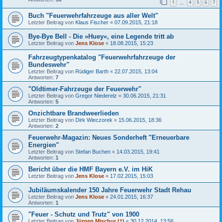
1
4
5
6
7
…
Buch "Feuerwehrfahrzeuge aus aller Welt"
Letzter Beitrag von
Klaus Fischer
«
07.09.2015, 21:18
Bye-Bye Bell - Die »Huey«, eine Legende tritt ab
Letzter Beitrag von
Jens Klose
«
18.08.2015, 15:23
Fahrzeugtypenkatalog "Feuerwehrfahrzeuge der
Bundeswehr"
Letzter Beitrag von
Rüdiger Barth
«
22.07.2015, 13:04
Antworten:
7
"Oldtimer-Fahrzeuge der Feuerwehr"
Letzter Beitrag von
Gregor Niederelz
«
30.06.2015, 21:31
Antworten:
5
Onzichtbare Brandweerlieden
Letzter Beitrag von
Dirk Wieczorek
«
15.06.2015, 18:36
Antworten:
2
Feuerwehr-Magazin: Neues Sonderheft "Erneuerbare
Energien"
Letzter Beitrag von
Stefan Buchen
«
14.03.2015, 19:41
Antworten:
1
Bericht über die HMF Bayern e.V. im HiK
Letzter Beitrag von
Jens Klose
«
17.02.2015, 15:03
Jubiläumskalender 150 Jahre Feuerwehr Stadt Rehau
Letzter Beitrag von
Jens Klose
«
24.01.2015, 16:37
Antworten:
1
"Feuer - Schutz und Trutz" von 1900
Letzter Beitrag von
Jürgen Mischur (†)
«
30.12.2014, 13:56