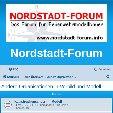
Nordstadt-Forum
FAQ
Anmelden
S
Startseite
Foren-Übersicht
Andere Organisationen in Vorbild und Modell
u
Andere Organisationen in Vorbild und Modell
c
Forum
h
e
Katastrophenschutz im Modell
THW, ZS, ZB, LSHD und andere... (in klein!)
Themen:
89