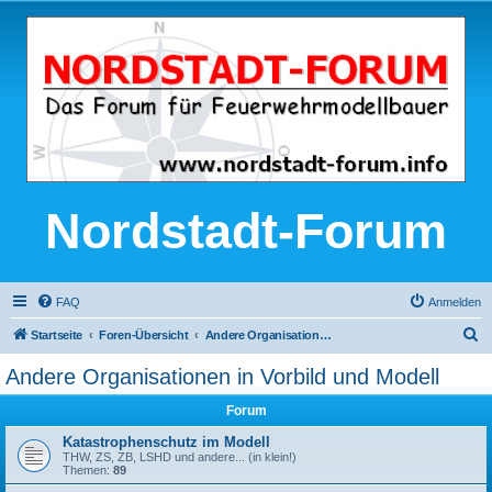
Nordstadt-Forum
FAQ
Anmelden
S
Startseite
Foren-Übersicht
Andere Organisationen in Vorbild und Modell
u
Andere Organisationen in Vorbild und Modell
c
Forum
h
e
Katastrophenschutz im Modell
THW, ZS, ZB, LSHD und andere... (in klein!)
Themen:
89