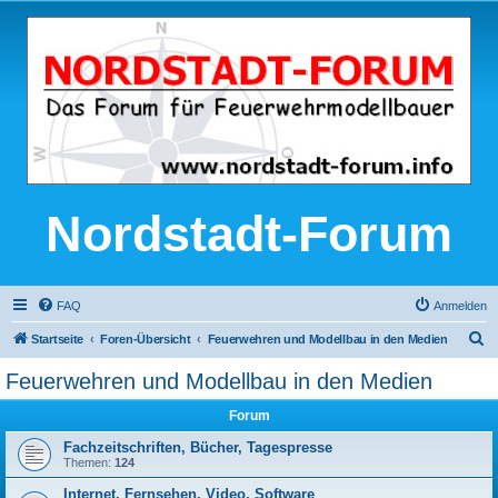
Nordstadt-Forum
FAQ
Anmelden
S
Startseite
Foren-Übersicht
Feuerwehren und Modellbau in den Medien
u
Feuerwehren und Modellbau in den Medien
c
Forum
h
e
Fachzeitschriften, Bücher, Tagespresse
Themen:
124
Internet, Fernsehen, Video, Software