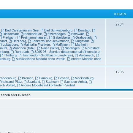
THEMEN
2704
,
Bad Carstenau am See
,
Bad Schwabenburg
,
Borstadt
,
Dieselstadt
,
Eckenbrück
,
Elvershagen
,
Emswald
,
Freibach
,
Freimannshausen
,
Gabelsberg
,
Grabostadt
,
ndorf
,
Herzberg
,
Jenkertal und Jenkmünch
,
Klingstädt
,
Lukasburg
,
Maintal in Franken
,
Maffingen
,
Manheim
tmühl
,
München (fiktiv)
,
Naisa (fiktiv)
,
Niedlingen
,
Nordstadt
,
enburg
,
Ruhrstadt
,
SDIS 96 - Service départemental d'incendie et
,
Thalburg
,
Timmendorf-Großbach (Landkreis)
,
Verdaneck
,
telburg
,
Ausländische Modelle ohne Vorbild
,
Andere Modelle ohne
1205
randenburg
,
Bremen
,
Hamburg
,
Hessen
,
Mecklenburg-
Rheinland-Pfalz
,
Saarland
,
Sachsen
,
Sachsen-Anhalt
,
ach Vorbild
,
Andere Modelle mit konkretem Vorbild
sehen oder zu lesen.