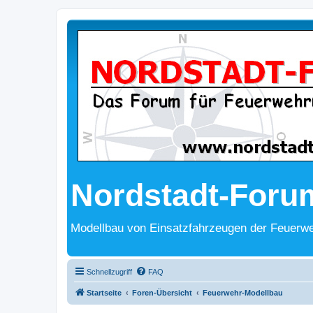
Nordstadt-Foru
Modellbau von Einsatzfahrzeugen der Feuerwe
Schnellzugriff
FAQ
Startseite
Foren-Übersicht
Feuerwehr-Modellbau