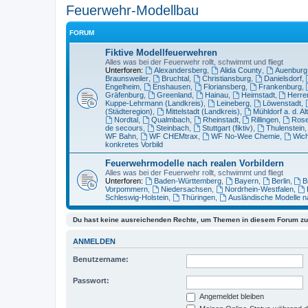
Feuerwehr-Modellbau
FORUM
Fiktive Modellfeuerwehren
Alles was bei der Feuerwehr rollt, schwimmt und fliegt
Unterforen:
Alexandersberg
,
Alida County
,
Auenburg
Braunsweiler
,
Bruchtal
,
Christiansburg
,
Danielsdorf
,
Engelheim
,
Enshausen
,
Floriansberg
,
Frankenburg
,
Gräfenburg
,
Greenland
,
Hainau
,
Heimstadt
,
Herre
Kuppe-Lehrmann (Landkreis)
,
Leineberg
,
Löwenstadt
,
(Städteregion)
,
Mittelstadt (Landkreis)
,
Mühldorf a. d. Al
Nordtal
,
Qualmbach
,
Rheinstadt
,
Rillingen
,
Ros
de secours
,
Steinbach
,
Stuttgart (fiktiv)
,
Thulenstein
WF Bahn
,
WF CHEMtrax
,
WF No-Wee Chemie
,
Wich
konkretes Vorbild
Feuerwehrmodelle nach realen Vorbildern
Alles was bei der Feuerwehr rollt, schwimmt und fliegt
Unterforen:
Baden-Württemberg
,
Bayern
,
Berlin
,
B
Vorpommern
,
Niedersachsen
,
Nordrhein-Westfalen
,
Schleswig-Holstein
,
Thüringen
,
Ausländische Modelle n
Du hast keine ausreichenden Rechte, um Themen in diesem Forum zu 
ANMELDEN
Benutzername:
Passwort:
Angemeldet bleiben