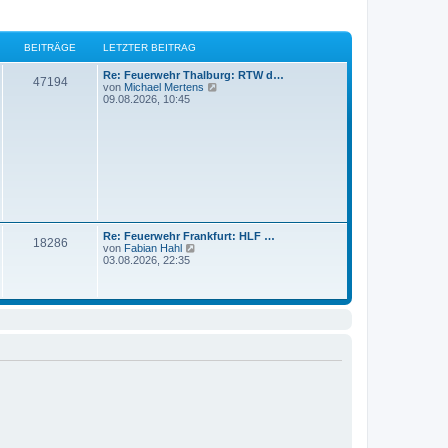
BEITRÄGE
LETZTER BEITRAG
Re: Feuerwehr Thalburg: RTW d…
47194
N
von
Michael Mertens
e
09.08.2026, 10:45
u
e
s
t
e
r
B
e
i
t
r
Re: Feuerwehr Frankfurt: HLF …
18286
a
N
von
Fabian Hahl
g
e
03.08.2026, 22:35
u
e
s
t
e
r
B
e
i
t
r
a
g