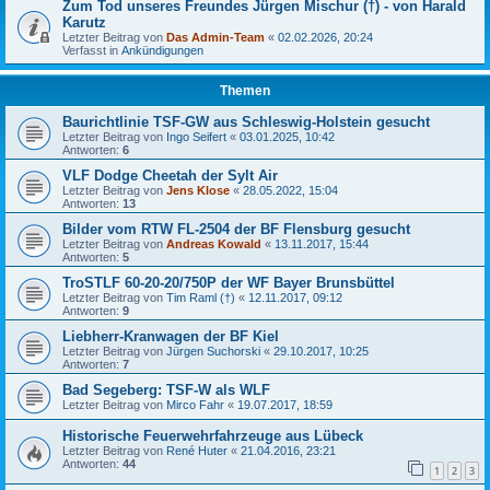
Zum Tod unseres Freundes Jürgen Mischur (†) - von Harald
Karutz
Letzter Beitrag von
Das Admin-Team
«
02.02.2026, 20:24
Verfasst in
Ankündigungen
Themen
Baurichtlinie TSF-GW aus Schleswig-Holstein gesucht
Letzter Beitrag von
Ingo Seifert
«
03.01.2025, 10:42
Antworten:
6
VLF Dodge Cheetah der Sylt Air
Letzter Beitrag von
Jens Klose
«
28.05.2022, 15:04
Antworten:
13
Bilder vom RTW FL-2504 der BF Flensburg gesucht
Letzter Beitrag von
Andreas Kowald
«
13.11.2017, 15:44
Antworten:
5
TroSTLF 60-20-20/750P der WF Bayer Brunsbüttel
Letzter Beitrag von
Tim Raml (†)
«
12.11.2017, 09:12
Antworten:
9
Liebherr-Kranwagen der BF Kiel
Letzter Beitrag von
Jürgen Suchorski
«
29.10.2017, 10:25
Antworten:
7
Bad Segeberg: TSF-W als WLF
Letzter Beitrag von
Mirco Fahr
«
19.07.2017, 18:59
Historische Feuerwehrfahrzeuge aus Lübeck
Letzter Beitrag von
René Huter
«
21.04.2016, 23:21
Antworten:
44
1
2
3