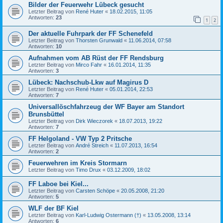
Bilder der Feuerwehr Lübeck gesucht
Letzter Beitrag von
René Huter
«
18.02.2015, 11:05
Antworten:
23
1
2
Der aktuelle Fuhrpark der FF Schenefeld
Letzter Beitrag von
Thorsten Grunwald
«
11.06.2014, 07:58
Antworten:
10
Aufnahmen vom AB Rüst der FF Rendsburg
Letzter Beitrag von
Mirco Fahr
«
16.01.2014, 11:35
Antworten:
3
Lübeck: Nachschub-Lkw auf Magirus D
Letzter Beitrag von
René Huter
«
05.01.2014, 22:53
Antworten:
7
Universallöschfahrzeug der WF Bayer am Standort
Brunsbüttel
Letzter Beitrag von
Dirk Wieczorek
«
18.07.2013, 19:22
Antworten:
7
FF Helgoland - VW Typ 2 Pritsche
Letzter Beitrag von
André Streich
«
11.07.2013, 16:54
Antworten:
2
Feuerwehren im Kreis Stormarn
Letzter Beitrag von
Timo Drux
«
03.12.2009, 18:02
FF Laboe bei Kiel...
Letzter Beitrag von
Carsten Schöpe
«
20.05.2008, 21:20
Antworten:
5
WLF der BF Kiel
Letzter Beitrag von
Karl-Ludwig Ostermann (†)
«
13.05.2008, 13:14
Antworten:
6