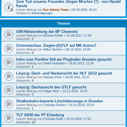
Zum Tod unseres Freundes Jürgen Mischur (†) - von Harald
Karutz
Letzter Beitrag von
Das Admin-Team
«
02.02.2026, 20:24
Verfasst in
Ankündigungen
Themen
GW-Höhenrettung der BF Chemnitz
Letzter Beitrag von
Michael Köhler
«
31.08.2017, 17:56
Antworten:
3
Crimmitschau: Ziegler-(G)TLF auf MB Actros?
Letzter Beitrag von
Volker Bucher
«
06.12.2016, 13:08
Antworten:
9
Infos zum Panther 8x8 am Flughafen Dresden gesucht
Letzter Beitrag von
Detlef Holsträter
«
16.02.2012, 12:28
Antworten:
1
Leipzig: Dach- und Heckansicht der HLF 16/12 gesucht
Letzter Beitrag von
Hannes Flohr
«
09.09.2011, 16:27
Antworten:
4
Leipzig: Dachansicht des GTLF gesucht
Letzter Beitrag von
Holger Betz
«
13.12.2010, 10:20
Antworten:
3
Straßenbahn-basierte Löschfahrzeuge in Dresden
Letzter Beitrag von
Christian Dreher
«
24.10.2010, 19:19
Antworten:
1
TLF 24/50 der FF Eilenburg
Letzter Beitrag von
Christian Rolle
«
24.10.2009, 17:02
Antworten:
12