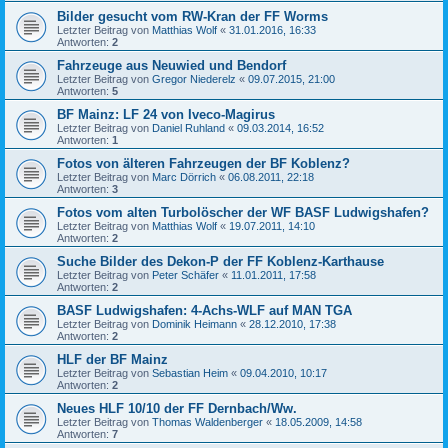
Bilder gesucht vom RW-Kran der FF Worms
Letzter Beitrag von
Matthias Wolf
«
31.01.2016, 16:33
Antworten:
2
Fahrzeuge aus Neuwied und Bendorf
Letzter Beitrag von
Gregor Niederelz
«
09.07.2015, 21:00
Antworten:
5
BF Mainz: LF 24 von Iveco-Magirus
Letzter Beitrag von
Daniel Ruhland
«
09.03.2014, 16:52
Antworten:
1
Fotos von älteren Fahrzeugen der BF Koblenz?
Letzter Beitrag von
Marc Dörrich
«
06.08.2011, 22:18
Antworten:
3
Fotos vom alten Turbolöscher der WF BASF Ludwigshafen?
Letzter Beitrag von
Matthias Wolf
«
19.07.2011, 14:10
Antworten:
2
Suche Bilder des Dekon-P der FF Koblenz-Karthause
Letzter Beitrag von
Peter Schäfer
«
11.01.2011, 17:58
Antworten:
2
BASF Ludwigshafen: 4-Achs-WLF auf MAN TGA
Letzter Beitrag von
Dominik Heimann
«
28.12.2010, 17:38
Antworten:
2
HLF der BF Mainz
Letzter Beitrag von
Sebastian Heim
«
09.04.2010, 10:17
Antworten:
2
Neues HLF 10/10 der FF Dernbach/Ww.
Letzter Beitrag von
Thomas Waldenberger
«
18.05.2009, 14:58
Antworten:
7