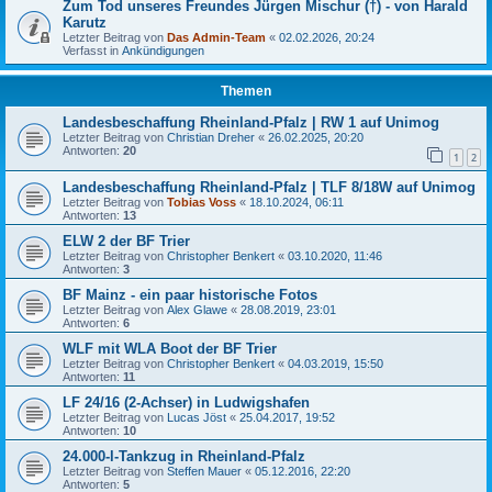
Zum Tod unseres Freundes Jürgen Mischur (†) - von Harald
Karutz
Letzter Beitrag von
Das Admin-Team
«
02.02.2026, 20:24
Verfasst in
Ankündigungen
Themen
Landesbeschaffung Rheinland-Pfalz | RW 1 auf Unimog
Letzter Beitrag von
Christian Dreher
«
26.02.2025, 20:20
Antworten:
20
1
2
Landesbeschaffung Rheinland-Pfalz | TLF 8/18W auf Unimog
Letzter Beitrag von
Tobias Voss
«
18.10.2024, 06:11
Antworten:
13
ELW 2 der BF Trier
Letzter Beitrag von
Christopher Benkert
«
03.10.2020, 11:46
Antworten:
3
BF Mainz - ein paar historische Fotos
Letzter Beitrag von
Alex Glawe
«
28.08.2019, 23:01
Antworten:
6
WLF mit WLA Boot der BF Trier
Letzter Beitrag von
Christopher Benkert
«
04.03.2019, 15:50
Antworten:
11
LF 24/16 (2-Achser) in Ludwigshafen
Letzter Beitrag von
Lucas Jöst
«
25.04.2017, 19:52
Antworten:
10
24.000-l-Tankzug in Rheinland-Pfalz
Letzter Beitrag von
Steffen Mauer
«
05.12.2016, 22:20
Antworten:
5