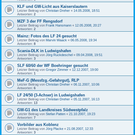
KLF und GW-Licht aus Kaiserslautern
Letzter Beitrag von
Christian Dreher
«
14.05.2008, 18:51
Antworten:
2
MZF 3 der FF Rengsdorf
Letzter Beitrag von
Frank Hansmann
«
12.05.2008, 20:27
Antworten:
2
Mainz: Fotos des LF 24 gesucht
Letzter Beitrag von
Marvin Waack
«
06.05.2008, 19:34
Antworten:
8
Scania-DLK in Ludwigshafen
Letzter Beitrag von
Jörg Ruckdeschel
«
09.04.2008, 19:51
Antworten:
3
SLF 60/60 der WF Boehringer gesucht
Letzter Beitrag von
Gregor Zimmer
«
12.12.2007, 19:00
Antworten:
1
MeF-G (Messfzg.-Gefahrgut), RLP
Letzter Beitrag von
Christian Dreher
«
06.11.2007, 10:06
Antworten:
6
LF 24/50 (3-Achser) in Ludwigshafen
Letzter Beitrag von
Christian Dreher
«
05.11.2007, 16:13
Antworten:
13
GW-G1 des Landkreises Südwestpfalz
Letzter Beitrag von
Stefan Patten
«
21.10.2007, 19:23
Antworten:
7
Vorbilder aus Koblenz
Letzter Beitrag von
Jörg Placke
«
21.08.2007, 12:33
Antworten:
3