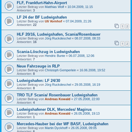
FLF, Frankfurt-Hahn-Airport
Letzter Beitrag von
Matthias Wolf
«
10.04.2009, 11:15
Antworten:
3
LF 24 der BF Ludwigshafen
Letzter Beitrag von
Uli Vornhof
«
07.04.2009, 21:26
Antworten:
22
1
2
HLF 20/16, Ludwigshafen, Scania/Rosenbauer
Letzter Beitrag von
Jörg Ruckdeschel
«
08.07.2008, 08:33
Antworten:
16
1
2
Scania-Löschzug in Ludwigshafen
Letzter Beitrag von
Hendric Bunte
«
06.07.2008, 12:06
Antworten:
7
Neue Fahrzeuge in RLP
Letzter Beitrag von
Christoph Gemperlein
«
16.06.2008, 19:52
Antworten:
8
Ludwigshafen: LF 24/30
Letzter Beitrag von
Jörg Ruckdeschel
«
29.05.2008, 16:19
Antworten:
8
TRO TLF Scania/ Rosenbauer Ludwigshafen
Letzter Beitrag von
Andreas Kowald
«
27.05.2008, 22:00
Antworten:
4
Ludwigshafener DLK, Mercedes/ Magirus
Letzter Beitrag von
Andreas Kowald
«
26.05.2008, 19:13
Antworten:
1
Mercedes-Hauber bei der WF BASF, Ludwigshafen
Letzter Beitrag von
Martin Dyckhoff
«
26.05.2008, 09:05
Antworten:
6