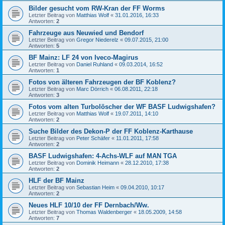
Bilder gesucht vom RW-Kran der FF Worms
Letzter Beitrag von
Matthias Wolf
«
31.01.2016, 16:33
Antworten:
2
Fahrzeuge aus Neuwied und Bendorf
Letzter Beitrag von
Gregor Niederelz
«
09.07.2015, 21:00
Antworten:
5
BF Mainz: LF 24 von Iveco-Magirus
Letzter Beitrag von
Daniel Ruhland
«
09.03.2014, 16:52
Antworten:
1
Fotos von älteren Fahrzeugen der BF Koblenz?
Letzter Beitrag von
Marc Dörrich
«
06.08.2011, 22:18
Antworten:
3
Fotos vom alten Turbolöscher der WF BASF Ludwigshafen?
Letzter Beitrag von
Matthias Wolf
«
19.07.2011, 14:10
Antworten:
2
Suche Bilder des Dekon-P der FF Koblenz-Karthause
Letzter Beitrag von
Peter Schäfer
«
11.01.2011, 17:58
Antworten:
2
BASF Ludwigshafen: 4-Achs-WLF auf MAN TGA
Letzter Beitrag von
Dominik Heimann
«
28.12.2010, 17:38
Antworten:
2
HLF der BF Mainz
Letzter Beitrag von
Sebastian Heim
«
09.04.2010, 10:17
Antworten:
2
Neues HLF 10/10 der FF Dernbach/Ww.
Letzter Beitrag von
Thomas Waldenberger
«
18.05.2009, 14:58
Antworten:
7