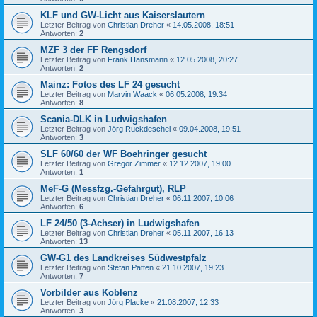
KLF und GW-Licht aus Kaiserslautern
Letzter Beitrag von
Christian Dreher
«
14.05.2008, 18:51
Antworten:
2
MZF 3 der FF Rengsdorf
Letzter Beitrag von
Frank Hansmann
«
12.05.2008, 20:27
Antworten:
2
Mainz: Fotos des LF 24 gesucht
Letzter Beitrag von
Marvin Waack
«
06.05.2008, 19:34
Antworten:
8
Scania-DLK in Ludwigshafen
Letzter Beitrag von
Jörg Ruckdeschel
«
09.04.2008, 19:51
Antworten:
3
SLF 60/60 der WF Boehringer gesucht
Letzter Beitrag von
Gregor Zimmer
«
12.12.2007, 19:00
Antworten:
1
MeF-G (Messfzg.-Gefahrgut), RLP
Letzter Beitrag von
Christian Dreher
«
06.11.2007, 10:06
Antworten:
6
LF 24/50 (3-Achser) in Ludwigshafen
Letzter Beitrag von
Christian Dreher
«
05.11.2007, 16:13
Antworten:
13
GW-G1 des Landkreises Südwestpfalz
Letzter Beitrag von
Stefan Patten
«
21.10.2007, 19:23
Antworten:
7
Vorbilder aus Koblenz
Letzter Beitrag von
Jörg Placke
«
21.08.2007, 12:33
Antworten:
3