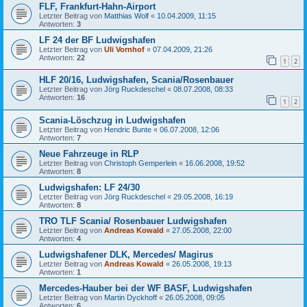
FLF, Frankfurt-Hahn-Airport
Letzter Beitrag von
Matthias Wolf
«
10.04.2009, 11:15
Antworten:
3
LF 24 der BF Ludwigshafen
Letzter Beitrag von
Uli Vornhof
«
07.04.2009, 21:26
Antworten:
22
1
2
HLF 20/16, Ludwigshafen, Scania/Rosenbauer
Letzter Beitrag von
Jörg Ruckdeschel
«
08.07.2008, 08:33
Antworten:
16
1
2
Scania-Löschzug in Ludwigshafen
Letzter Beitrag von
Hendric Bunte
«
06.07.2008, 12:06
Antworten:
7
Neue Fahrzeuge in RLP
Letzter Beitrag von
Christoph Gemperlein
«
16.06.2008, 19:52
Antworten:
8
Ludwigshafen: LF 24/30
Letzter Beitrag von
Jörg Ruckdeschel
«
29.05.2008, 16:19
Antworten:
8
TRO TLF Scania/ Rosenbauer Ludwigshafen
Letzter Beitrag von
Andreas Kowald
«
27.05.2008, 22:00
Antworten:
4
Ludwigshafener DLK, Mercedes/ Magirus
Letzter Beitrag von
Andreas Kowald
«
26.05.2008, 19:13
Antworten:
1
Mercedes-Hauber bei der WF BASF, Ludwigshafen
Letzter Beitrag von
Martin Dyckhoff
«
26.05.2008, 09:05
Antworten:
6