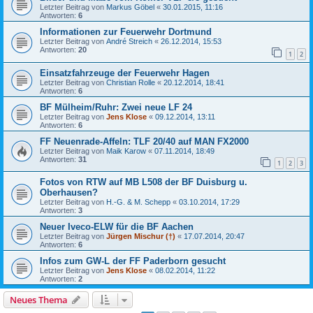
Letzter Beitrag von
Markus Göbel
«
30.01.2015, 11:16
Antworten:
6
Informationen zur Feuerwehr Dortmund
Letzter Beitrag von
André Streich
«
26.12.2014, 15:53
Antworten:
20
1
2
Einsatzfahrzeuge der Feuerwehr Hagen
Letzter Beitrag von
Christian Rolle
«
20.12.2014, 18:41
Antworten:
6
BF Mülheim/Ruhr: Zwei neue LF 24
Letzter Beitrag von
Jens Klose
«
09.12.2014, 13:11
Antworten:
6
FF Neuenrade-Affeln: TLF 20/40 auf MAN FX2000
Letzter Beitrag von
Maik Karow
«
07.11.2014, 18:49
Antworten:
31
1
2
3
Fotos von RTW auf MB L508 der BF Duisburg u.
Oberhausen?
Letzter Beitrag von
H.-G. & M. Schepp
«
03.10.2014, 17:29
Antworten:
3
Neuer Iveco-ELW für die BF Aachen
Letzter Beitrag von
Jürgen Mischur (†)
«
17.07.2014, 20:47
Antworten:
6
Infos zum GW-L der FF Paderborn gesucht
Letzter Beitrag von
Jens Klose
«
08.02.2014, 11:22
Antworten:
2
Neues Thema