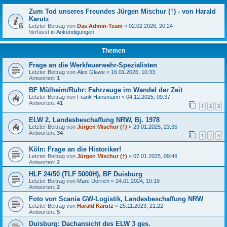
Zum Tod unseres Freundes Jürgen Mischur (†) - von Harald
Karutz
Letzter Beitrag von
Das Admin-Team
«
02.02.2026, 20:24
Verfasst in
Ankündigungen
Themen
Frage an die Werkfeuerwehr-Spezialisten
Letzter Beitrag von
Alex Glawe
«
16.01.2026, 10:33
Antworten:
1
BF Mülheim/Ruhr: Fahrzeuge im Wandel der Zeit
Letzter Beitrag von
Frank Hansmann
«
04.12.2025, 09:37
Antworten:
41
1
2
3
ELW 2, Landesbeschaffung NRW, Bj. 1978
Letzter Beitrag von
Jürgen Mischur (†)
«
29.01.2025, 23:35
Antworten:
34
1
2
3
Köln: Frage an die Historiker!
Letzter Beitrag von
Jürgen Mischur (†)
«
07.01.2025, 09:46
Antworten:
2
HLF 24/50 (TLF 5000H), BF Duisburg
Letzter Beitrag von
Marc Dörrich
«
24.01.2024, 10:19
Antworten:
2
Foto von Scania GW-Logistik, Landesbeschaffung NRW
Letzter Beitrag von
Harald Karutz
«
25.11.2023, 21:22
Antworten:
5
Duisburg: Dachansicht des ELW 3 ges.