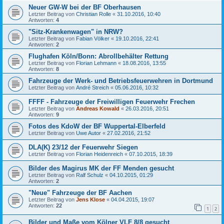
Neuer GW-W bei der BF Oberhausen
Letzter Beitrag von
Christian Rolle
«
31.10.2016, 10:40
Antworten:
4
"Sitz-Krankenwagen" in NRW?
Letzter Beitrag von
Fabian Völker
«
19.10.2016, 22:41
Antworten:
2
Flughafen Köln/Bonn: Abrollbehälter Rettung
Letzter Beitrag von
Florian Lehmann
«
18.08.2016, 13:55
Antworten:
8
Fahrzeuge der Werk- und Betriebsfeuerwehren in Dortmund
Letzter Beitrag von
André Streich
«
05.06.2016, 10:32
FFFF - Fahrzeuge der Freiwilligen Feuerwehr Frechen
Letzter Beitrag von
Andreas Kowald
«
26.03.2016, 20:51
Antworten:
9
Fotos des KdoW der BF Wuppertal-Elberfeld
Letzter Beitrag von
Uwe Autor
«
27.02.2016, 21:52
DLA(K) 23/12 der Feuerwehr Siegen
Letzter Beitrag von
Florian Heidenreich
«
07.10.2015, 18:39
Bilder des Magirus MK der FF Menden gesucht
Letzter Beitrag von
Ralf Schulz
«
04.10.2015, 01:29
Antworten:
2
"Neue" Fahrzeuge der BF Aachen
Letzter Beitrag von
Jens Klose
«
04.04.2015, 19:07
Antworten:
22
1
2
Bilder und Maße vom Kölner VLF 8/8 gesucht