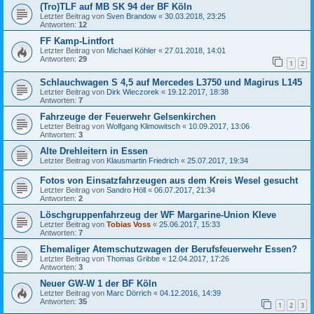
(Tro)TLF auf MB SK 94 der BF Köln
Letzter Beitrag von
Sven Brandow
«
30.03.2018, 23:25
Antworten:
12
FF Kamp-Lintfort
Letzter Beitrag von
Michael Köhler
«
27.01.2018, 14:01
Antworten:
29
1
2
Schlauchwagen S 4,5 auf Mercedes L3750 und Magirus L145
Letzter Beitrag von
Dirk Wieczorek
«
19.12.2017, 18:38
Antworten:
7
Fahrzeuge der Feuerwehr Gelsenkirchen
Letzter Beitrag von
Wolfgang Klimowitsch
«
10.09.2017, 13:06
Antworten:
3
Alte Drehleitern in Essen
Letzter Beitrag von
Klausmartin Friedrich
«
25.07.2017, 19:34
Fotos von Einsatzfahrzeugen aus dem Kreis Wesel gesucht
Letzter Beitrag von
Sandro Höll
«
06.07.2017, 21:34
Antworten:
2
Löschgruppenfahrzeug der WF Margarine-Union Kleve
Letzter Beitrag von
Tobias Voss
«
25.06.2017, 15:33
Antworten:
7
Ehemaliger Atemschutzwagen der Berufsfeuerwehr Essen?
Letzter Beitrag von
Thomas Gribbe
«
12.04.2017, 17:26
Antworten:
3
Neuer GW-W 1 der BF Köln
Letzter Beitrag von
Marc Dörrich
«
04.12.2016, 14:39
Antworten:
35
1
2
3