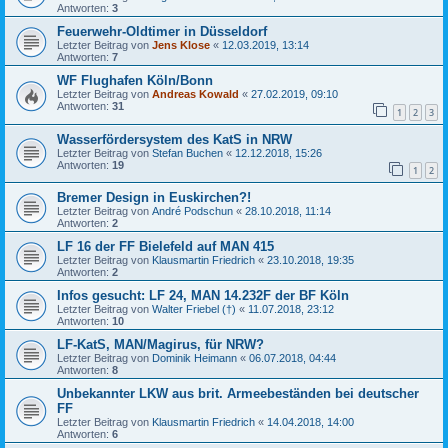
Antworten:
3
Feuerwehr-Oldtimer in Düsseldorf
Letzter Beitrag von
Jens Klose
«
12.03.2019, 13:14
Antworten:
7
WF Flughafen Köln/Bonn
Letzter Beitrag von
Andreas Kowald
«
27.02.2019, 09:10
Antworten:
31
1
2
3
Wasserfördersystem des KatS in NRW
Letzter Beitrag von
Stefan Buchen
«
12.12.2018, 15:26
Antworten:
19
1
2
Bremer Design in Euskirchen?!
Letzter Beitrag von
André Podschun
«
28.10.2018, 11:14
Antworten:
2
LF 16 der FF Bielefeld auf MAN 415
Letzter Beitrag von
Klausmartin Friedrich
«
23.10.2018, 19:35
Antworten:
2
Infos gesucht: LF 24, MAN 14.232F der BF Köln
Letzter Beitrag von
Walter Friebel (†)
«
11.07.2018, 23:12
Antworten:
10
LF-KatS, MAN/Magirus, für NRW?
Letzter Beitrag von
Dominik Heimann
«
06.07.2018, 04:44
Antworten:
8
Unbekannter LKW aus brit. Armeebeständen bei deutscher
FF
Letzter Beitrag von
Klausmartin Friedrich
«
14.04.2018, 14:00
Antworten:
6