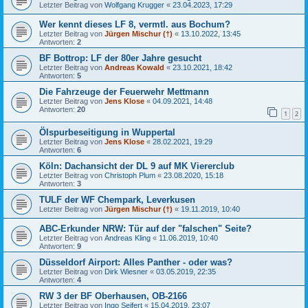
Letzter Beitrag von
Wolfgang Krugger
«
23.04.2023, 17:29
Wer kennt dieses LF 8, vermtl. aus Bochum?
Letzter Beitrag von
Jürgen Mischur (†)
«
13.10.2022, 13:45
Antworten:
2
BF Bottrop: LF der 80er Jahre gesucht
Letzter Beitrag von
Andreas Kowald
«
23.10.2021, 18:42
Antworten:
5
Die Fahrzeuge der Feuerwehr Mettmann
Letzter Beitrag von
Jens Klose
«
04.09.2021, 14:48
Antworten:
20
1
2
Ölspurbeseitigung in Wuppertal
Letzter Beitrag von
Jens Klose
«
28.02.2021, 19:29
Antworten:
6
Köln: Dachansicht der DL 9 auf MK Viererclub
Letzter Beitrag von
Christoph Plum
«
23.08.2020, 15:18
Antworten:
3
TULF der WF Chempark, Leverkusen
Letzter Beitrag von
Jürgen Mischur (†)
«
19.11.2019, 10:40
ABC-Erkunder NRW: Tür auf der "falschen" Seite?
Letzter Beitrag von
Andreas Kling
«
11.06.2019, 10:40
Antworten:
9
Düsseldorf Airport: Alles Panther - oder was?
Letzter Beitrag von
Dirk Wiesner
«
03.05.2019, 22:35
Antworten:
4
RW 3 der BF Oberhausen, OB-2166
Letzter Beitrag von
Ingo Seifert
«
15.04.2019, 23:07