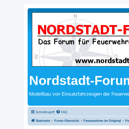
Nordstadt-Foru
Modellbau von Einsatzfahrzeugen der Feuerwe
Schnellzugriff
FAQ
Startseite
Foren-Übersicht
Feuerwehren im Original
Fe