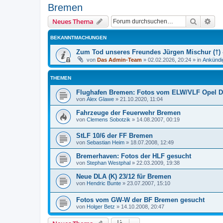
Bremen
Suche
Erw
Neues Thema
BEKANNTMACHUNGEN
Zum Tod unseres Freundes Jürgen Mischur (†) -
von
Das Admin-Team
»
02.02.2026, 20:24
» in
Ankündi
THEMEN
Flughafen Bremen: Fotos vom ELW/VLF Opel D
von
Alex Glawe
»
21.10.2020, 11:04
Fahrzeuge der Feuerwehr Bremen
von
Clemens Sobotzik
»
14.08.2007, 00:19
StLF 10/6 der FF Bremen
von
Sebastian Heim
»
18.07.2008, 12:49
Bremerhaven: Fotos der HLF gesucht
von
Stephan Westphal
»
22.03.2009, 19:38
Neue DLA (K) 23/12 für Bremen
von
Hendric Bunte
»
23.07.2007, 15:10
Fotos vom GW-W der BF Bremen gesucht
von
Holger Betz
»
14.10.2008, 20:47