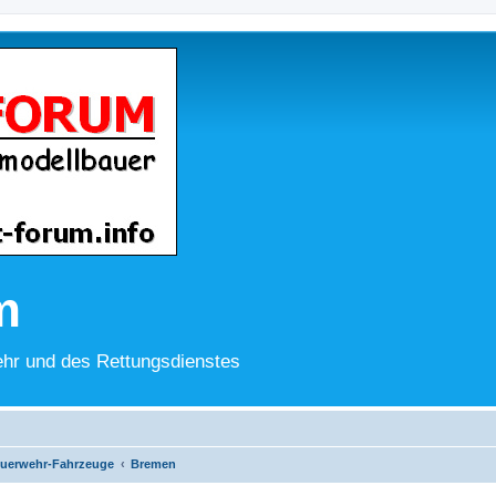
m
hr und des Rettungsdienstes
uerwehr-Fahrzeuge
Bremen