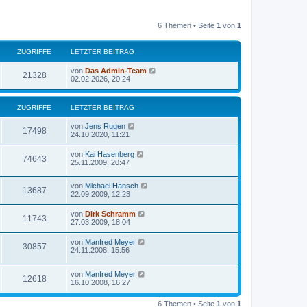
6 Themen • Seite
1
von
1
ZUGRIFFE
LETZTER BEITRAG
von
Das Admin-Team
21328
02.02.2026, 20:24
ZUGRIFFE
LETZTER BEITRAG
von
Jens Rugen
17498
24.10.2020, 11:21
von
Kai Hasenberg
74643
25.11.2009, 20:47
von
Michael Hansch
13687
22.09.2009, 12:23
von
Dirk Schramm
11743
27.03.2009, 18:04
von
Manfred Meyer
30857
24.11.2008, 15:56
von
Manfred Meyer
12618
16.10.2008, 16:27
6 Themen • Seite
1
von
1