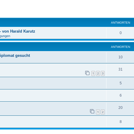
eiterte Suche
ANTWORTEN
 von Harald Karutz
0
gungen
ANTWORTEN
iplomat gesucht
10
31
1
2
3
5
6
20
1
2
8