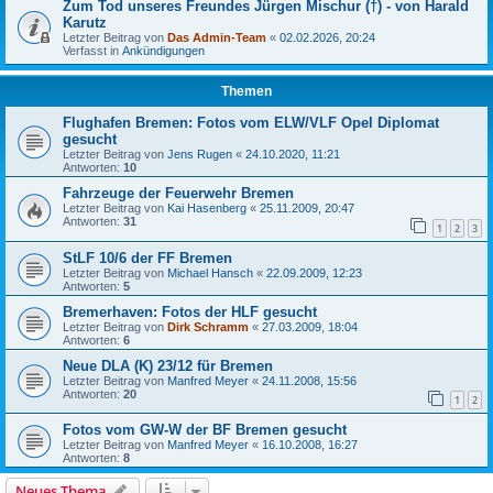
Zum Tod unseres Freundes Jürgen Mischur (†) - von Harald
Karutz
Letzter Beitrag von
Das Admin-Team
«
02.02.2026, 20:24
Verfasst in
Ankündigungen
Themen
Flughafen Bremen: Fotos vom ELW/VLF Opel Diplomat
gesucht
Letzter Beitrag von
Jens Rugen
«
24.10.2020, 11:21
Antworten:
10
Fahrzeuge der Feuerwehr Bremen
Letzter Beitrag von
Kai Hasenberg
«
25.11.2009, 20:47
Antworten:
31
1
2
3
StLF 10/6 der FF Bremen
Letzter Beitrag von
Michael Hansch
«
22.09.2009, 12:23
Antworten:
5
Bremerhaven: Fotos der HLF gesucht
Letzter Beitrag von
Dirk Schramm
«
27.03.2009, 18:04
Antworten:
6
Neue DLA (K) 23/12 für Bremen
Letzter Beitrag von
Manfred Meyer
«
24.11.2008, 15:56
Antworten:
20
1
2
Fotos vom GW-W der BF Bremen gesucht
Letzter Beitrag von
Manfred Meyer
«
16.10.2008, 16:27
Antworten:
8
Neues Thema