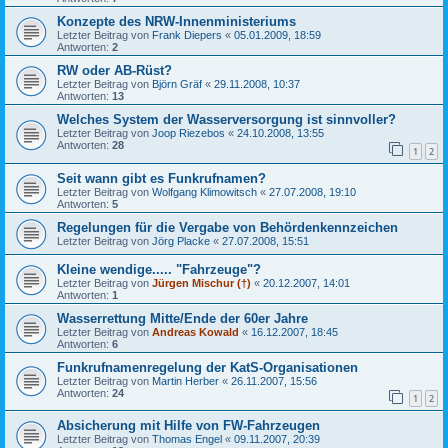
Konzepte des NRW-Innenministeriums
Letzter Beitrag von
Frank Diepers
«
05.01.2009, 18:59
Antworten:
2
RW oder AB-Rüst?
Letzter Beitrag von
Björn Gräf
«
29.11.2008, 10:37
Antworten:
13
Welches System der Wasserversorgung ist sinnvoller?
Letzter Beitrag von
Joop Riezebos
«
24.10.2008, 13:55
Antworten:
28
1
2
Seit wann gibt es Funkrufnamen?
Letzter Beitrag von
Wolfgang Klimowitsch
«
27.07.2008, 19:10
Antworten:
5
Regelungen für die Vergabe von Behördenkennzeichen
Letzter Beitrag von
Jörg Placke
«
27.07.2008, 15:51
Kleine wendige..... "Fahrzeuge"?
Letzter Beitrag von
Jürgen Mischur (†)
«
20.12.2007, 14:01
Antworten:
1
Wasserrettung Mitte/Ende der 60er Jahre
Letzter Beitrag von
Andreas Kowald
«
16.12.2007, 18:45
Antworten:
6
Funkrufnamenregelung der KatS-Organisationen
Letzter Beitrag von
Martin Herber
«
26.11.2007, 15:56
Antworten:
24
1
2
Absicherung mit Hilfe von FW-Fahrzeugen
Letzter Beitrag von
Thomas Engel
«
09.11.2007, 20:39