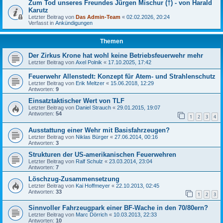
Zum Tod unseres Freundes Jürgen Mischur (†) - von Harald
Karutz
Letzter Beitrag von
Das Admin-Team
«
02.02.2026, 20:24
Verfasst in
Ankündigungen
Themen
Der Zirkus Krone hat wohl keine Betriebsfeuerwehr mehr
Letzter Beitrag von
Axel Polnik
«
17.10.2025, 17:42
Feuerwehr Allenstedt: Konzept für Atem- und Strahlenschutz
Letzter Beitrag von
Erik Meltzer
«
15.06.2018, 12:29
Antworten:
9
Einsatztaktischer Wert von TLF
Letzter Beitrag von
Daniel Strauch
«
29.01.2015, 19:07
Antworten:
54
1
2
3
4
Ausstattung einer Wehr mit Basisfahrzeugen?
Letzter Beitrag von
Niklas Bürger
«
27.06.2014, 00:16
Antworten:
3
Strukturen der US-amerikanischen Feuerwehren
Letzter Beitrag von
Ralf Schulz
«
23.03.2014, 23:04
Antworten:
7
Löschzug-Zusammensetzung
Letzter Beitrag von
Kai Hoffmeyer
«
22.10.2013, 02:45
Antworten:
33
1
2
3
Sinnvoller Fahrzeugpark einer BF-Wache in den 70/80ern?
Letzter Beitrag von
Marc Dörrich
«
10.03.2013, 22:33
Antworten:
10