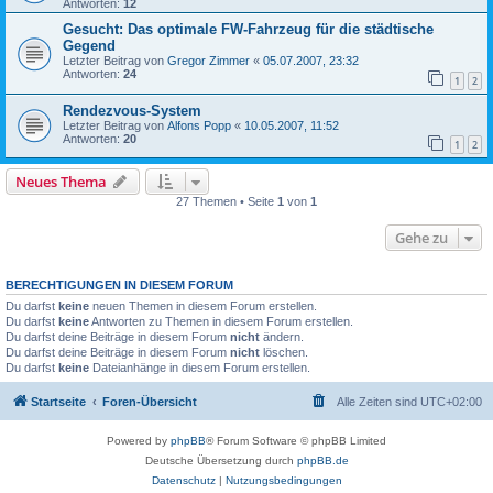
Antworten:
12
Gesucht: Das optimale FW-Fahrzeug für die städtische
Gegend
Letzter Beitrag von
Gregor Zimmer
«
05.07.2007, 23:32
Antworten:
24
1
2
Rendezvous-System
Letzter Beitrag von
Alfons Popp
«
10.05.2007, 11:52
Antworten:
20
1
2
Neues Thema
27 Themen • Seite
1
von
1
Gehe zu
BERECHTIGUNGEN IN DIESEM FORUM
Du darfst
keine
neuen Themen in diesem Forum erstellen.
Du darfst
keine
Antworten zu Themen in diesem Forum erstellen.
Du darfst deine Beiträge in diesem Forum
nicht
ändern.
Du darfst deine Beiträge in diesem Forum
nicht
löschen.
Du darfst
keine
Dateianhänge in diesem Forum erstellen.
Startseite
Foren-Übersicht
Alle Zeiten sind
UTC+02:00
Powered by
phpBB
® Forum Software © phpBB Limited
Deutsche Übersetzung durch
phpBB.de
Datenschutz
|
Nutzungsbedingungen