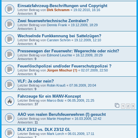
Einsatzfahrzeug-Beschriftungen und Copyright
Letzter Beitrag von
Dirk Schramm
«
19.02.2010, 16:16
Antworten:
8
Zwei feuerwehrtechnische Zentralen?
Letzter Beitrag von
Dennis Frank
«
19.12.2009, 18:29
Antworten:
1
Wechselnde Funkkennung bei Sattelzügen?
Letzter Beitrag von
Carsten Schrön
«
19.12.2009, 12:10
Antworten:
4
Pressewagen der Feuerwehr: Wegerechte oder nicht?
Letzter Beitrag von
Edmond Leuchte
«
16.12.2009, 20:29
Antworten:
9
Feuerlöschpolizei und/oder Feuerschutzpolizei ?
Letzter Beitrag von
Jürgen Mischur (†)
«
02.07.2009, 22:50
Antworten:
6
VLF: Ja oder nein?
Letzter Beitrag von
Robin Krauß
«
07.06.2009, 20:04
Antworten:
9
Fahrzeuge für ein MANV-Konzept
Letzter Beitrag von
Marco Bolz
«
06.05.2009, 21:25
Antworten:
37
1
2
3
AAO von realen Berufsfeuerwehren (!) gesucht
Letzter Beitrag von
Martin Hoepfner
«
16.03.2009, 12:42
Antworten:
11
DLK 23/12 vs. DLK 23/12 GL
Letzter Beitrag von
Mark Lorch
«
06.01.2009, 17:11
Antworten:
7