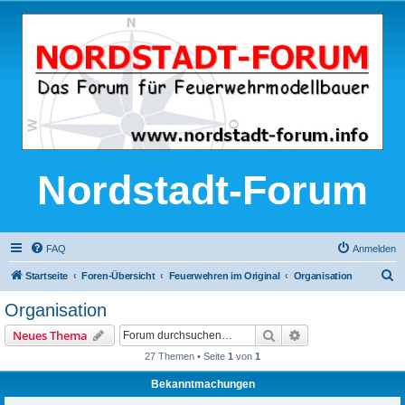
Nordstadt-Forum
FAQ
Anmelden
S
Startseite
Foren-Übersicht
Feuerwehren im Original
Organisation
u
Organisation
c
Suche
Erweiterte Suche
Neues Thema
h
27 Themen • Seite
1
von
1
e
Bekanntmachungen