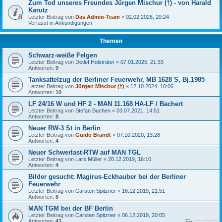
Zum Tod unseres Freundes Jürgen Mischur (†) - von Harald
Karutz
Letzter Beitrag von
Das Admin-Team
«
02.02.2026, 20:24
Verfasst in
Ankündigungen
Themen
Schwarz-weiße Felgen
Letzter Beitrag von
Detlef Holsträter
«
07.01.2025, 21:33
Antworten:
9
Tanksattelzug der Berliner Feuerwehr, MB 1628 S, Bj.1985
Letzter Beitrag von
Jürgen Mischur (†)
«
12.10.2024, 10:06
Antworten:
10
LF 24/16 W und HF 2 - MAN 11.168 HA-LF / Bachert
Letzter Beitrag von
Stefan Buchen
«
03.07.2021, 14:51
Antworten:
8
Neuer RW-3 St in Berlin
Letzter Beitrag von
Guido Brandt
«
07.10.2020, 13:28
Antworten:
4
Neuer Schwerlast-RTW auf MAN TGL
Letzter Beitrag von
Lars Müller
«
20.12.2019, 16:10
Antworten:
4
Bilder gesucht: Magirus-Eckhauber bei der Berliner
Feuerwehr
Letzter Beitrag von
Carsten Spitzner
«
16.12.2019, 21:51
Antworten:
8
MAN TGM bei der BF Berlin
Letzter Beitrag von
Carsten Spitzner
«
06.12.2019, 20:05
Antworten:
43