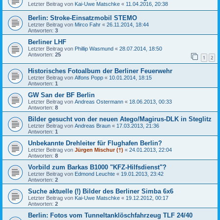
Letzter Beitrag von
Kai-Uwe Matschke
«
11.04.2016, 20:38
Berlin: Stroke-Einsatzmobil STEMO
Letzter Beitrag von
Mirco Fahr
«
26.11.2014, 18:44
Antworten:
3
Berliner LHF
Letzter Beitrag von
Phillip Wasmund
«
28.07.2014, 18:50
Antworten:
25
1
2
Historisches Fotoalbum der Berliner Feuerwehr
Letzter Beitrag von
Alfons Popp
«
10.01.2014, 18:15
Antworten:
1
GW San der BF Berlin
Letzter Beitrag von
Andreas Ostermann
«
18.06.2013, 00:33
Antworten:
8
Bilder gesucht von der neuen Atego/Magirus-DLK in Steglitz
Letzter Beitrag von
Andreas Braun
«
17.03.2013, 21:36
Antworten:
1
Unbekannte Drehleiter für Flughafen Berlin?
Letzter Beitrag von
Jürgen Mischur (†)
«
24.01.2013, 22:04
Antworten:
8
Vorbild zum Barkas B1000 "KFZ-Hilfsdienst"?
Letzter Beitrag von
Edmond Leuchte
«
19.01.2013, 23:42
Antworten:
2
Suche aktuelle (!) Bilder des Berliner Simba 6x6
Letzter Beitrag von
Kai-Uwe Matschke
«
19.12.2012, 00:17
Antworten:
2
Berlin: Fotos vom Tunneltanklöschfahrzeug TLF 24/40