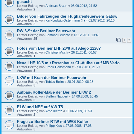
gesucht
Letzter Beitrag von
Andreas Braun
«
03.09.2012, 21:52
Antworten:
2
Bilder von Fahrzeugen der Flughafenfeuerwehr Gatow
Letzter Beitrag von
Karl-Ludwig Ostermann (†)
«
02.07.2012, 20:16
Antworten:
3
RW 3-St der Berliner Feuerwehr
Letzter Beitrag von
Edmond Leuchte
«
13.12.2011, 13:48
Antworten:
25
1
2
Fotos vom Berliner LHF 20/8 auf Atego 1226?
Letzter Beitrag von
Christoph Asch
«
26.11.2011, 00:57
Antworten:
1
Neue LHF 10/5 mit Rosenbauer CL-Aufbau auf MB Vario
Letzter Beitrag von
Frank Hansmann
«
27.03.2011, 21:27
Antworten:
3
LKW mit Kran der Berliner Feuerwehr
Letzter Beitrag von
Tobias Bellm
«
28.01.2010, 08:28
Antworten:
5
Aufbau-/Koffer-Maße der Berliner LKW 2
Letzter Beitrag von
Steffen Naggert
«
14.09.2009, 10:45
Antworten:
5
ELW und NEF auf VW T5
Letzter Beitrag von
Arne Klemz
«
10.06.2009, 08:53
Antworten:
2
Frage zu Berliner RTW mit WAS-Koffer
Letzter Beitrag von
Philipp Kiss
«
27.06.2008, 17:06
Antworten:
5