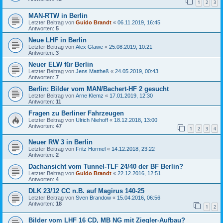
1
2
3
MAN-RTW in Berlin
Letzter Beitrag von
Guido Brandt
«
06.11.2019, 16:45
Antworten:
5
Neue LHF in Berlin
Letzter Beitrag von
Alex Glawe
«
25.08.2019, 10:21
Antworten:
3
Neuer ELW für Berlin
Letzter Beitrag von
Jens Mattheß
«
24.05.2019, 00:43
Antworten:
7
Berlin: Bilder vom MAN/Bachert-HF 2 gesucht
Letzter Beitrag von
Arne Klemz
«
17.01.2019, 12:30
Antworten:
11
Fragen zu Berliner Fahrzeugen
Letzter Beitrag von
Ulrich Niehoff
«
18.12.2018, 13:00
Antworten:
47
1
2
3
4
Neuer RW 3 in Berlin
Letzter Beitrag von
Fritz Hormel
«
14.12.2018, 23:22
Antworten:
2
Dachansicht vom Tunnel-TLF 24/40 der BF Berlin?
Letzter Beitrag von
Guido Brandt
«
22.12.2016, 12:51
Antworten:
4
DLK 23/12 CC n.B. auf Magirus 140-25
Letzter Beitrag von
Sven Brandow
«
15.04.2016, 06:56
Antworten:
18
1
2
Bilder vom LHF 16 CD, MB NG mit Ziegler-Aufbau?