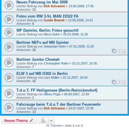
Neues Fahrzeug im Mai 2008
Letzter Beitrag von
Dirk Schramm
«
13.06.2008, 17:36
Antworten:
13
Fotos vom RW 3-St, MAN 19322 FA
Letzter Beitrag von
Guido Brandt
«
13.06.2008, 14:41
Antworten:
5
WF Daimler, Berlin: Fotos gesucht!
Letzter Beitrag von
Mirco Kühn
«
26.03.2008, 11:29
Berliner NEFs auf MB Spinter
Letzter Beitrag von
Sebastian Heim
«
07.01.2008, 11:25
Antworten:
15
1
2
Berliner Jumbo Cheetah
Letzter Beitrag von
Christopher Rahn
«
23.12.2007, 16:35
Antworten:
7
ELW 3 auf MB O302 in Berlin
Letzter Beitrag von
Lars Müller
«
22.11.2007, 19:44
Antworten:
15
1
2
T.d.o.T. FF Heiligensee (Berlin-Reinickendorf)
Letzter Beitrag von
Alfons Popp
«
09.09.2007, 13:39
Antworten:
1
Fahrzeuge beim T.d.o.T der Berliner Feuerwehr
Letzter Beitrag von
Dirk Schramm
«
10.07.2007, 22:35
Antworten:
13
Neues Thema
41 Themen • Seite
1
von
1