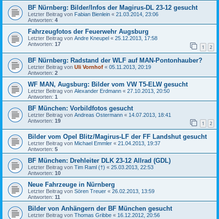
BF Nürnberg: Bilder/Infos der Magirus-DL 23-12 gesucht
Letzter Beitrag von
Fabian Bienlein
«
21.03.2014, 23:06
Antworten:
4
Fahrzeugfotos der Feuerwehr Augsburg
Letzter Beitrag von
Andre Kneupel
«
25.12.2013, 17:58
Antworten:
17
1
2
BF Nürnberg: Radstand der WLF auf MAN-Pontonhauber?
Letzter Beitrag von
Uli Vornhof
«
05.11.2013, 20:19
Antworten:
2
WF MAN, Augsburg: Bilder vom VW T5-ELW gesucht
Letzter Beitrag von
Alexander Erdmann
«
27.10.2013, 20:50
Antworten:
1
BF München: Vorbildfotos gesucht
Letzter Beitrag von
Andreas Ostermann
«
14.07.2013, 18:41
Antworten:
19
1
2
Bilder vom Opel Blitz/Magirus-LF der FF Landshut gesucht
Letzter Beitrag von
Michael Emmler
«
21.04.2013, 19:37
Antworten:
5
BF München: Drehleiter DLK 23-12 Allrad (GDL)
Letzter Beitrag von
Tim Raml (†)
«
25.03.2013, 22:53
Antworten:
10
Neue Fahrzeuge in Nürnberg
Letzter Beitrag von
Sören Treuer
«
26.02.2013, 13:59
Antworten:
11
Bilder von Anhängern der BF München gesucht
Letzter Beitrag von
Thomas Gribbe
«
16.12.2012, 20:56