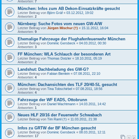
Antworten:
7
München: Infos zum AB Dekon-Einsatzkräfte gesucht
Letzter Beitrag von
Björn Gräf
«
03.12.2012, 19:02
Antworten:
2
Nürnberg: Suche Fotos vom neuen GW-A/W
Letzter Beitrag von
Jürgen Mischur (†)
«
15.11.2012, 16:04
Antworten:
9
Ehemalige Fahrzeuge der Flughafenfeuerwehr München
Letzter Beitrag von
Dominic Gersbeck
«
04.03.2012, 00:30
Antworten:
3
FF München: WLA Schlauch der besonderen Art
Letzter Beitrag von
Thomas Dotzler
«
18.10.2011, 05:19
Antworten:
2
Landshut: Dachbeladung des GW-G?
Letzter Beitrag von
Fabian Bienlein
«
07.08.2011, 22:10
Antworten:
4
München: Dachansichten des TLF 20/40-SL gesucht
Letzter Beitrag von
Tina Tobschirbel
«
07.08.2011, 18:56
Antworten:
4
Fahrzeuge der WF EADS, Ottobrunn
Letzter Beitrag von
Daniel Wachtmann
«
14.03.2011, 14:42
Antworten:
1
Neues HLF 20/16 der Feuerwehr Schwabach
Letzter Beitrag von
Tim Raml (†)
«
11.03.2011, 21:38
Infos zu GRTW der BF München gesucht
Letzter Beitrag von
Dominic Gersbeck
«
08.03.2011, 12:11
Antworten:
17
1
2