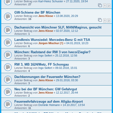
Letzter Beitrag von
Karl-Heinz Schuster
«
27.11.2020, 19:54
Antworten:
27
1
2
GW-Schiene der BF München
Letzter Beitrag von
Jens Klose
«
13.08.2020, 20:29
Antworten:
16
1
2
Dachansicht von Münchner SLF, MAN/Magirus, gesucht
Letzter Beitrag von
Jens Klose
«
02.07.2020, 12:12
Antworten:
1
Landkreis Wunsiedel: Mercedes-Benz G mit TSA
Letzter Beitrag von
Jürgen Mischur (†)
«
04.01.2019, 10:23
Antworten:
6
München: Radstand der RW 3 von Iveco/Ziegler?
Letzter Beitrag von
Ingo Seifert
«
25.12.2018, 12:56
Antworten:
3
RW 3, MB 1624/Metz, FF Schongau
Letzter Beitrag von
Ingo Seifert
«
09.02.2018, 15:01
Antworten:
4
Dachkennungen der Feuerwehr München?
Letzter Beitrag von
Jens Klose
«
29.01.2018, 03:30
Antworten:
3
Neu bei der BF München: GW Gefahrgut
Letzter Beitrag von
Jens Klose
«
12.12.2017, 20:44
Antworten:
2
Feuerwehrfahrzeuge auf dem Allgäu-Airport
Letzter Beitrag von
Dominik Heimann
«
14.10.2017, 13:54
Antworten:
11