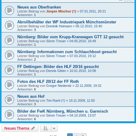
Neues aus Oberfranken
Letzter Beitrag von
Jürgen Mischur (†)
«
07.01.2011, 20:21
Antworten:
1
Abrollbehälter der WF Industriepark Münchsmünster
Letzter Beitrag von
Dominik Heimann
«
05.12.2010, 15:40
Antworten:
3
Nürnberg: Bilder vom Krupp-Kranwagen GTT 12 gesucht
Letzter Beitrag von
Sören Treuer
«
04.05.2010, 16:49
Antworten:
1
Nürnberg: Informationen zum Schlauchboot gesucht
Letzter Beitrag von
Sören Treuer
«
07.03.2010, 19:12
Antworten:
2
FF Dettingen: Bilder des HLF 20/16 gesucht
Letzter Beitrag von
Dennis Gleim
«
10.01.2010, 10:58
Antworten:
1
Fotos des HLF 20/12 der FF Roth
Letzter Beitrag von
Gregor Niederelz
«
22.11.2009, 19:32
Antworten:
6
Neues aus Hof
Letzter Beitrag von
Tim Raml (†)
«
19.11.2009, 11:50
Antworten:
3
Bilder der FwK Nürnberg, München u. Garmisch
Letzter Beitrag von
Sören Treuer
«
04.10.2009, 13:07
Antworten:
6
Neues Thema