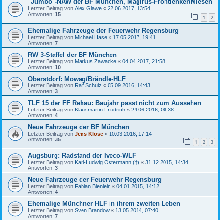
"Jumbo"-NAW der BF München, Magirus-Frontlenker/Miesen
Letzter Beitrag von
Alex Glawe
«
22.06.2017, 13:54
Antworten:
15
1
2
Ehemalige Fahrzeuge der Feuerwehr Regensburg
Letzter Beitrag von
Michael Hase
«
17.05.2017, 19:41
Antworten:
7
RW 3-Staffel der BF München
Letzter Beitrag von
Markus Zawadke
«
04.04.2017, 21:58
Antworten:
10
Oberstdorf: Mowag/Brändle-HLF
Letzter Beitrag von
Ralf Schulz
«
05.09.2016, 14:43
Antworten:
3
TLF 15 der FF Rehau: Baujahr passt nicht zum Aussehen
Letzter Beitrag von
Klausmartin Friedrich
«
24.06.2016, 08:38
Antworten:
4
Neue Fahrzeuge der BF München
Letzter Beitrag von
Jens Klose
«
10.03.2016, 17:14
Antworten:
35
1
2
3
Augsburg: Radstand der Iveco-WLF
Letzter Beitrag von
Karl-Ludwig Ostermann (†)
«
31.12.2015, 14:34
Antworten:
3
Neue Fahrzeuge der Feuerwehr Regensburg
Letzter Beitrag von
Fabian Bienlein
«
04.01.2015, 14:12
Antworten:
4
Ehemalige Münchner HLF in ihrem zweiten Leben
Letzter Beitrag von
Sven Brandow
«
13.05.2014, 07:40
Antworten:
7