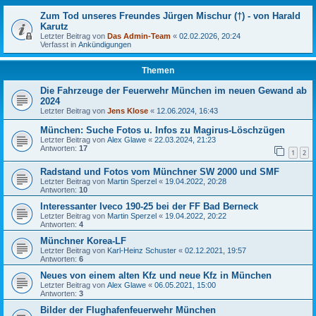
Zum Tod unseres Freundes Jürgen Mischur (†) - von Harald
Karutz
Letzter Beitrag von
Das Admin-Team
«
02.02.2026, 20:24
Verfasst in
Ankündigungen
Themen
Die Fahrzeuge der Feuerwehr München im neuen Gewand ab
2024
Letzter Beitrag von
Jens Klose
«
12.06.2024, 16:43
München: Suche Fotos u. Infos zu Magirus-Löschzügen
Letzter Beitrag von
Alex Glawe
«
22.03.2024, 21:23
Antworten:
17
1
2
Radstand und Fotos vom Münchner SW 2000 und SMF
Letzter Beitrag von
Martin Sperzel
«
19.04.2022, 20:28
Antworten:
10
Interessanter Iveco 190-25 bei der FF Bad Berneck
Letzter Beitrag von
Martin Sperzel
«
19.04.2022, 20:22
Antworten:
4
Münchner Korea-LF
Letzter Beitrag von
Karl-Heinz Schuster
«
02.12.2021, 19:57
Antworten:
6
Neues von einem alten Kfz und neue Kfz in München
Letzter Beitrag von
Alex Glawe
«
06.05.2021, 15:00
Antworten:
3
Bilder der Flughafenfeuerwehr München