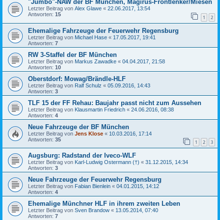
"Jumbo"-NAW der BF München, Magirus-Frontlenker/Miesen
Letzter Beitrag von
Alex Glawe
«
22.06.2017, 13:54
Antworten:
15
1
2
Ehemalige Fahrzeuge der Feuerwehr Regensburg
Letzter Beitrag von
Michael Hase
«
17.05.2017, 19:41
Antworten:
7
RW 3-Staffel der BF München
Letzter Beitrag von
Markus Zawadke
«
04.04.2017, 21:58
Antworten:
10
Oberstdorf: Mowag/Brändle-HLF
Letzter Beitrag von
Ralf Schulz
«
05.09.2016, 14:43
Antworten:
3
TLF 15 der FF Rehau: Baujahr passt nicht zum Aussehen
Letzter Beitrag von
Klausmartin Friedrich
«
24.06.2016, 08:38
Antworten:
4
Neue Fahrzeuge der BF München
Letzter Beitrag von
Jens Klose
«
10.03.2016, 17:14
Antworten:
35
1
2
3
Augsburg: Radstand der Iveco-WLF
Letzter Beitrag von
Karl-Ludwig Ostermann (†)
«
31.12.2015, 14:34
Antworten:
3
Neue Fahrzeuge der Feuerwehr Regensburg
Letzter Beitrag von
Fabian Bienlein
«
04.01.2015, 14:12
Antworten:
4
Ehemalige Münchner HLF in ihrem zweiten Leben
Letzter Beitrag von
Sven Brandow
«
13.05.2014, 07:40
Antworten:
7