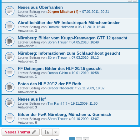
Neues aus Oberfranken
Letzter Beitrag von
Jürgen Mischur (†)
«
07.01.2011, 20:21
Antworten:
1
Abrollbehälter der WF Industriepark Münchsmünster
Letzter Beitrag von
Dominik Heimann
«
05.12.2010, 15:40
Antworten:
3
Nürnberg: Bilder vom Krupp-Kranwagen GTT 12 gesucht
Letzter Beitrag von
Sören Treuer
«
04.05.2010, 16:49
Antworten:
1
Nürnberg: Informationen zum Schlauchboot gesucht
Letzter Beitrag von
Sören Treuer
«
07.03.2010, 19:12
Antworten:
2
FF Dettingen: Bilder des HLF 20/16 gesucht
Letzter Beitrag von
Dennis Gleim
«
10.01.2010, 10:58
Antworten:
1
Fotos des HLF 20/12 der FF Roth
Letzter Beitrag von
Gregor Niederelz
«
22.11.2009, 19:32
Antworten:
6
Neues aus Hof
Letzter Beitrag von
Tim Raml (†)
«
19.11.2009, 11:50
Antworten:
3
Bilder der FwK Nürnberg, München u. Garmisch
Letzter Beitrag von
Sören Treuer
«
04.10.2009, 13:07
Antworten:
6
Neues Thema