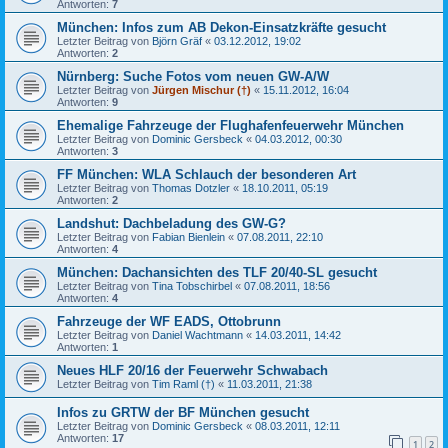
Antworten:
7
München: Infos zum AB Dekon-Einsatzkräfte gesucht
Letzter Beitrag von
Björn Gräf
«
03.12.2012, 19:02
Antworten:
2
Nürnberg: Suche Fotos vom neuen GW-A/W
Letzter Beitrag von
Jürgen Mischur (†)
«
15.11.2012, 16:04
Antworten:
9
Ehemalige Fahrzeuge der Flughafenfeuerwehr München
Letzter Beitrag von
Dominic Gersbeck
«
04.03.2012, 00:30
Antworten:
3
FF München: WLA Schlauch der besonderen Art
Letzter Beitrag von
Thomas Dotzler
«
18.10.2011, 05:19
Antworten:
2
Landshut: Dachbeladung des GW-G?
Letzter Beitrag von
Fabian Bienlein
«
07.08.2011, 22:10
Antworten:
4
München: Dachansichten des TLF 20/40-SL gesucht
Letzter Beitrag von
Tina Tobschirbel
«
07.08.2011, 18:56
Antworten:
4
Fahrzeuge der WF EADS, Ottobrunn
Letzter Beitrag von
Daniel Wachtmann
«
14.03.2011, 14:42
Antworten:
1
Neues HLF 20/16 der Feuerwehr Schwabach
Letzter Beitrag von
Tim Raml (†)
«
11.03.2011, 21:38
Infos zu GRTW der BF München gesucht
Letzter Beitrag von
Dominic Gersbeck
«
08.03.2011, 12:11
Antworten:
17
1
2