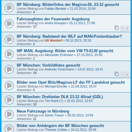
BF Nürnberg: Bilder/Infos der Magirus-DL 23-12 gesucht
Letzter Beitrag von
Fabian Bienlein
«
21.03.2014, 23:06
Antworten:
4
Fahrzeugfotos der Feuerwehr Augsburg
Letzter Beitrag von
Andre Kneupel
«
25.12.2013, 17:58
Antworten:
17
1
2
BF Nürnberg: Radstand der WLF auf MAN-Pontonhauber?
Letzter Beitrag von
Uli Vornhof
«
05.11.2013, 20:19
Antworten:
2
WF MAN, Augsburg: Bilder vom VW T5-ELW gesucht
Letzter Beitrag von
Alexander Erdmann
«
27.10.2013, 20:50
Antworten:
1
BF München: Vorbildfotos gesucht
Letzter Beitrag von
Andreas Ostermann
«
14.07.2013, 18:41
Antworten:
19
1
2
Bilder vom Opel Blitz/Magirus-LF der FF Landshut gesucht
Letzter Beitrag von
Michael Emmler
«
21.04.2013, 19:37
Antworten:
5
BF München: Drehleiter DLK 23-12 Allrad (GDL)
Letzter Beitrag von
Tim Raml (†)
«
25.03.2013, 22:53
Antworten:
10
Neue Fahrzeuge in Nürnberg
Letzter Beitrag von
Sören Treuer
«
26.02.2013, 13:59
Antworten:
11
Bilder von Anhängern der BF München gesucht
Letzter Beitrag von
Thomas Gribbe
«
16.12.2012, 20:56