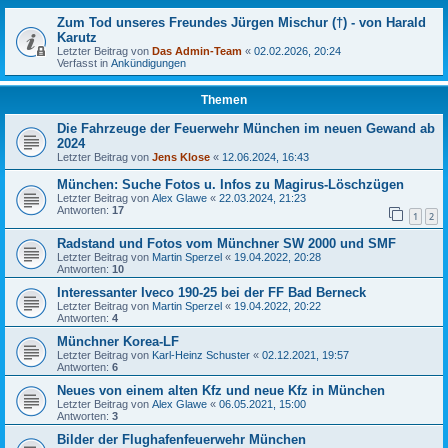
Zum Tod unseres Freundes Jürgen Mischur (†) - von Harald
Karutz
Letzter Beitrag von
Das Admin-Team
«
02.02.2026, 20:24
Verfasst in
Ankündigungen
Themen
Die Fahrzeuge der Feuerwehr München im neuen Gewand ab
2024
Letzter Beitrag von
Jens Klose
«
12.06.2024, 16:43
München: Suche Fotos u. Infos zu Magirus-Löschzügen
Letzter Beitrag von
Alex Glawe
«
22.03.2024, 21:23
Antworten:
17
1
2
Radstand und Fotos vom Münchner SW 2000 und SMF
Letzter Beitrag von
Martin Sperzel
«
19.04.2022, 20:28
Antworten:
10
Interessanter Iveco 190-25 bei der FF Bad Berneck
Letzter Beitrag von
Martin Sperzel
«
19.04.2022, 20:22
Antworten:
4
Münchner Korea-LF
Letzter Beitrag von
Karl-Heinz Schuster
«
02.12.2021, 19:57
Antworten:
6
Neues von einem alten Kfz und neue Kfz in München
Letzter Beitrag von
Alex Glawe
«
06.05.2021, 15:00
Antworten:
3
Bilder der Flughafenfeuerwehr München