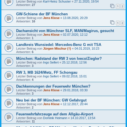
Letzter Beitrag von
Karl-Heinz Schuster
«
27.11.2020, 19:54
Antworten:
27
1
2
GW-Schiene der BF München
Letzter Beitrag von
Jens Klose
«
13.08.2020, 20:29
Antworten:
16
1
2
Dachansicht von Münchner SLF, MAN/Magirus, gesucht
Letzter Beitrag von
Jens Klose
«
02.07.2020, 12:12
Antworten:
1
Landkreis Wunsiedel: Mercedes-Benz G mit TSA
Letzter Beitrag von
Jürgen Mischur (†)
«
04.01.2019, 10:23
Antworten:
6
München: Radstand der RW 3 von Iveco/Ziegler?
Letzter Beitrag von
Ingo Seifert
«
25.12.2018, 12:56
Antworten:
3
RW 3, MB 1624/Metz, FF Schongau
Letzter Beitrag von
Ingo Seifert
«
09.02.2018, 15:01
Antworten:
4
Dachkennungen der Feuerwehr München?
Letzter Beitrag von
Jens Klose
«
29.01.2018, 03:30
Antworten:
3
Neu bei der BF München: GW Gefahrgut
Letzter Beitrag von
Jens Klose
«
12.12.2017, 20:44
Antworten:
2
Feuerwehrfahrzeuge auf dem Allgäu-Airport
Letzter Beitrag von
Dominik Heimann
«
14.10.2017, 13:54
Antworten:
11