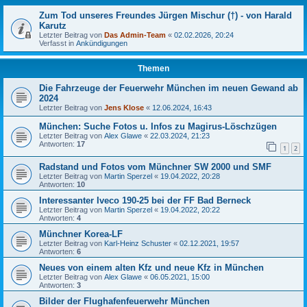
Zum Tod unseres Freundes Jürgen Mischur (†) - von Harald
Karutz
Letzter Beitrag von
Das Admin-Team
«
02.02.2026, 20:24
Verfasst in
Ankündigungen
Themen
Die Fahrzeuge der Feuerwehr München im neuen Gewand ab
2024
Letzter Beitrag von
Jens Klose
«
12.06.2024, 16:43
München: Suche Fotos u. Infos zu Magirus-Löschzügen
Letzter Beitrag von
Alex Glawe
«
22.03.2024, 21:23
Antworten:
17
1
2
Radstand und Fotos vom Münchner SW 2000 und SMF
Letzter Beitrag von
Martin Sperzel
«
19.04.2022, 20:28
Antworten:
10
Interessanter Iveco 190-25 bei der FF Bad Berneck
Letzter Beitrag von
Martin Sperzel
«
19.04.2022, 20:22
Antworten:
4
Münchner Korea-LF
Letzter Beitrag von
Karl-Heinz Schuster
«
02.12.2021, 19:57
Antworten:
6
Neues von einem alten Kfz und neue Kfz in München
Letzter Beitrag von
Alex Glawe
«
06.05.2021, 15:00
Antworten:
3
Bilder der Flughafenfeuerwehr München