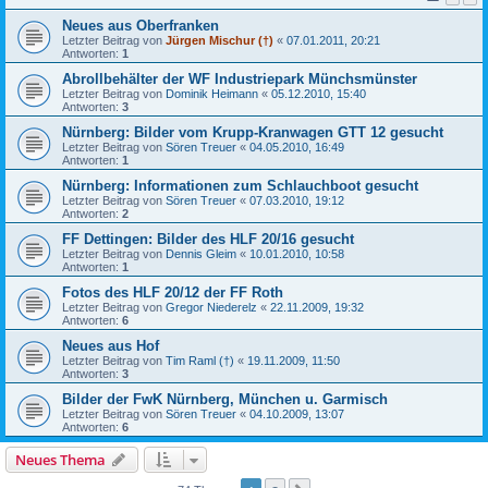
Neues aus Oberfranken
Letzter Beitrag von
Jürgen Mischur (†)
«
07.01.2011, 20:21
Antworten:
1
Abrollbehälter der WF Industriepark Münchsmünster
Letzter Beitrag von
Dominik Heimann
«
05.12.2010, 15:40
Antworten:
3
Nürnberg: Bilder vom Krupp-Kranwagen GTT 12 gesucht
Letzter Beitrag von
Sören Treuer
«
04.05.2010, 16:49
Antworten:
1
Nürnberg: Informationen zum Schlauchboot gesucht
Letzter Beitrag von
Sören Treuer
«
07.03.2010, 19:12
Antworten:
2
FF Dettingen: Bilder des HLF 20/16 gesucht
Letzter Beitrag von
Dennis Gleim
«
10.01.2010, 10:58
Antworten:
1
Fotos des HLF 20/12 der FF Roth
Letzter Beitrag von
Gregor Niederelz
«
22.11.2009, 19:32
Antworten:
6
Neues aus Hof
Letzter Beitrag von
Tim Raml (†)
«
19.11.2009, 11:50
Antworten:
3
Bilder der FwK Nürnberg, München u. Garmisch
Letzter Beitrag von
Sören Treuer
«
04.10.2009, 13:07
Antworten:
6
Neues Thema