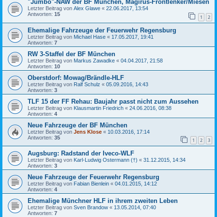
"Jumbo"-NAW der BF München, Magirus-Frontlenker/Miesen
Letzter Beitrag von
Alex Glawe
«
22.06.2017, 13:54
Antworten:
15
1
2
Ehemalige Fahrzeuge der Feuerwehr Regensburg
Letzter Beitrag von
Michael Hase
«
17.05.2017, 19:41
Antworten:
7
RW 3-Staffel der BF München
Letzter Beitrag von
Markus Zawadke
«
04.04.2017, 21:58
Antworten:
10
Oberstdorf: Mowag/Brändle-HLF
Letzter Beitrag von
Ralf Schulz
«
05.09.2016, 14:43
Antworten:
3
TLF 15 der FF Rehau: Baujahr passt nicht zum Aussehen
Letzter Beitrag von
Klausmartin Friedrich
«
24.06.2016, 08:38
Antworten:
4
Neue Fahrzeuge der BF München
Letzter Beitrag von
Jens Klose
«
10.03.2016, 17:14
Antworten:
35
1
2
3
Augsburg: Radstand der Iveco-WLF
Letzter Beitrag von
Karl-Ludwig Ostermann (†)
«
31.12.2015, 14:34
Antworten:
3
Neue Fahrzeuge der Feuerwehr Regensburg
Letzter Beitrag von
Fabian Bienlein
«
04.01.2015, 14:12
Antworten:
4
Ehemalige Münchner HLF in ihrem zweiten Leben
Letzter Beitrag von
Sven Brandow
«
13.05.2014, 07:40
Antworten:
7