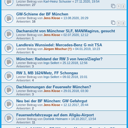
Letzter Beitrag von
Karl-Heinz Schuster
«
27.11.2020, 19:54
Antworten:
27
1
2
GW-Schiene der BF München
Letzter Beitrag von
Jens Klose
«
13.08.2020, 20:29
Antworten:
16
1
2
Dachansicht von Münchner SLF, MAN/Magirus, gesucht
Letzter Beitrag von
Jens Klose
«
02.07.2020, 12:12
Antworten:
1
Landkreis Wunsiedel: Mercedes-Benz G mit TSA
Letzter Beitrag von
Jürgen Mischur (†)
«
04.01.2019, 10:23
Antworten:
6
München: Radstand der RW 3 von Iveco/Ziegler?
Letzter Beitrag von
Ingo Seifert
«
25.12.2018, 12:56
Antworten:
3
RW 3, MB 1624/Metz, FF Schongau
Letzter Beitrag von
Ingo Seifert
«
09.02.2018, 15:01
Antworten:
4
Dachkennungen der Feuerwehr München?
Letzter Beitrag von
Jens Klose
«
29.01.2018, 03:30
Antworten:
3
Neu bei der BF München: GW Gefahrgut
Letzter Beitrag von
Jens Klose
«
12.12.2017, 20:44
Antworten:
2
Feuerwehrfahrzeuge auf dem Allgäu-Airport
Letzter Beitrag von
Dominik Heimann
«
14.10.2017, 13:54
Antworten:
11