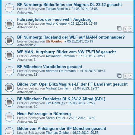
BF Nürnberg: Bilder/Infos der Magirus-DL 23-12 gesucht
Letzter Beitrag von
Fabian Bienlein
«
21.03.2014, 23:06
Antworten:
4
Fahrzeugfotos der Feuerwehr Augsburg
Letzter Beitrag von
Andre Kneupel
«
25.12.2013, 17:58
Antworten:
17
1
2
BF Nürnberg: Radstand der WLF auf MAN-Pontonhauber?
Letzter Beitrag von
Uli Vornhof
«
05.11.2013, 20:19
Antworten:
2
WF MAN, Augsburg: Bilder vom VW T5-ELW gesucht
Letzter Beitrag von
Alexander Erdmann
«
27.10.2013, 20:50
Antworten:
1
BF München: Vorbildfotos gesucht
Letzter Beitrag von
Andreas Ostermann
«
14.07.2013, 18:41
Antworten:
19
1
2
Bilder vom Opel Blitz/Magirus-LF der FF Landshut gesucht
Letzter Beitrag von
Michael Emmler
«
21.04.2013, 19:37
Antworten:
5
BF München: Drehleiter DLK 23-12 Allrad (GDL)
Letzter Beitrag von
Tim Raml (†)
«
25.03.2013, 22:53
Antworten:
10
Neue Fahrzeuge in Nürnberg
Letzter Beitrag von
Sören Treuer
«
26.02.2013, 13:59
Antworten:
11
Bilder von Anhängern der BF München gesucht
Letzter Beitrag von
Thomas Gribbe
«
16.12.2012, 20:56