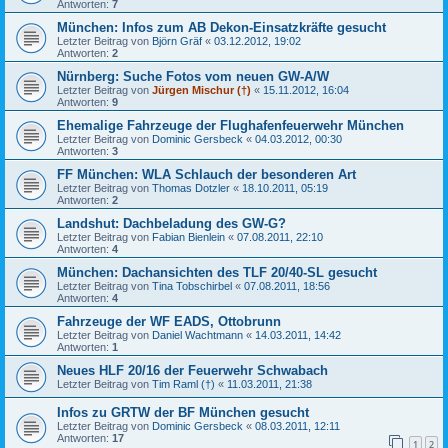
Antworten:
7
München: Infos zum AB Dekon-Einsatzkräfte gesucht
Letzter Beitrag von
Björn Gräf
«
03.12.2012, 19:02
Antworten:
2
Nürnberg: Suche Fotos vom neuen GW-A/W
Letzter Beitrag von
Jürgen Mischur (†)
«
15.11.2012, 16:04
Antworten:
9
Ehemalige Fahrzeuge der Flughafenfeuerwehr München
Letzter Beitrag von
Dominic Gersbeck
«
04.03.2012, 00:30
Antworten:
3
FF München: WLA Schlauch der besonderen Art
Letzter Beitrag von
Thomas Dotzler
«
18.10.2011, 05:19
Antworten:
2
Landshut: Dachbeladung des GW-G?
Letzter Beitrag von
Fabian Bienlein
«
07.08.2011, 22:10
Antworten:
4
München: Dachansichten des TLF 20/40-SL gesucht
Letzter Beitrag von
Tina Tobschirbel
«
07.08.2011, 18:56
Antworten:
4
Fahrzeuge der WF EADS, Ottobrunn
Letzter Beitrag von
Daniel Wachtmann
«
14.03.2011, 14:42
Antworten:
1
Neues HLF 20/16 der Feuerwehr Schwabach
Letzter Beitrag von
Tim Raml (†)
«
11.03.2011, 21:38
Infos zu GRTW der BF München gesucht
Letzter Beitrag von
Dominic Gersbeck
«
08.03.2011, 12:11
Antworten:
17
1
2