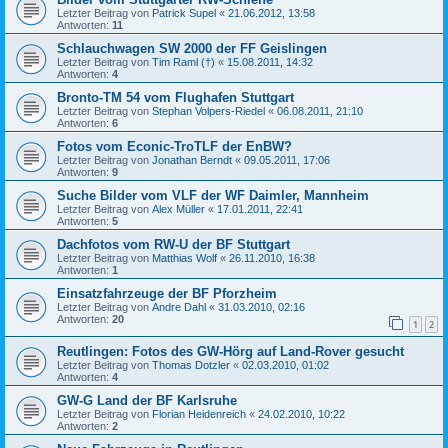
Letzter Beitrag von
Patrick Supel
«
21.06.2012, 13:58
Antworten:
11
Schlauchwagen SW 2000 der FF Geislingen
Letzter Beitrag von
Tim Raml (†)
«
15.08.2011, 14:32
Antworten:
4
Bronto-TM 54 vom Flughafen Stuttgart
Letzter Beitrag von
Stephan Volpers-Riedel
«
06.08.2011, 21:10
Antworten:
6
Fotos vom Econic-TroTLF der EnBW?
Letzter Beitrag von
Jonathan Berndt
«
09.05.2011, 17:06
Antworten:
9
Suche Bilder vom VLF der WF Daimler, Mannheim
Letzter Beitrag von
Alex Müller
«
17.01.2011, 22:41
Antworten:
5
Dachfotos vom RW-U der BF Stuttgart
Letzter Beitrag von
Matthias Wolf
«
26.11.2010, 16:38
Antworten:
1
Einsatzfahrzeuge der BF Pforzheim
Letzter Beitrag von
Andre Dahl
«
31.03.2010, 02:16
Antworten:
20
1
2
Reutlingen: Fotos des GW-Hörg auf Land-Rover gesucht
Letzter Beitrag von
Thomas Dotzler
«
02.03.2010, 01:02
Antworten:
4
GW-G Land der BF Karlsruhe
Letzter Beitrag von
Florian Heidenreich
«
24.02.2010, 10:22
Antworten:
2