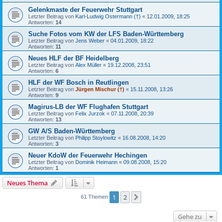
Gelenkmaste der Feuerwehr Stuttgart
Letzter Beitrag von
Karl-Ludwig Ostermann (†)
«
12.01.2009, 18:25
Antworten:
14
Suche Fotos vom KW der LFS Baden-Württemberg
Letzter Beitrag von
Jens Weber
«
04.01.2009, 18:22
Antworten:
11
Neues HLF der BF Heidelberg
Letzter Beitrag von
Alex Müller
«
19.12.2008, 23:51
Antworten:
6
HLF der WF Bosch in Reutlingen
Letzter Beitrag von
Jürgen Mischur (†)
«
15.11.2008, 13:26
Antworten:
9
Magirus-LB der WF Flughafen Stuttgart
Letzter Beitrag von
Felix Jurzok
«
07.11.2008, 20:39
Antworten:
13
GW A/S Baden-Württemberg
Letzter Beitrag von
Philipp Stoylowitz
«
16.08.2008, 14:20
Antworten:
3
Neuer KdoW der Feuerwehr Hechingen
Letzter Beitrag von
Dominik Heimann
«
09.08.2008, 15:20
Antworten:
1
Neues Thema
1
2
Nächste
61 Themen
Gehe zu