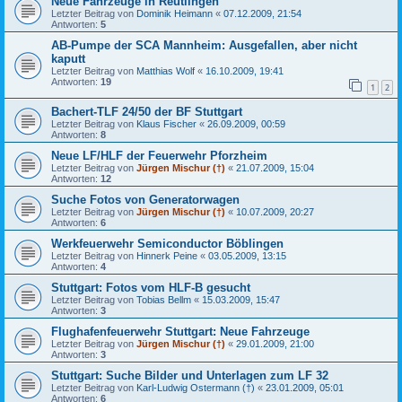
Neue Fahrzeuge in Reutlingen
Letzter Beitrag von
Dominik Heimann
«
07.12.2009, 21:54
Antworten:
5
AB-Pumpe der SCA Mannheim: Ausgefallen, aber nicht
kaputt
Letzter Beitrag von
Matthias Wolf
«
16.10.2009, 19:41
Antworten:
19
1
2
Bachert-TLF 24/50 der BF Stuttgart
Letzter Beitrag von
Klaus Fischer
«
26.09.2009, 00:59
Antworten:
8
Neue LF/HLF der Feuerwehr Pforzheim
Letzter Beitrag von
Jürgen Mischur (†)
«
21.07.2009, 15:04
Antworten:
12
Suche Fotos von Generatorwagen
Letzter Beitrag von
Jürgen Mischur (†)
«
10.07.2009, 20:27
Antworten:
6
Werkfeuerwehr Semiconductor Böblingen
Letzter Beitrag von
Hinnerk Peine
«
03.05.2009, 13:15
Antworten:
4
Stuttgart: Fotos vom HLF-B gesucht
Letzter Beitrag von
Tobias Bellm
«
15.03.2009, 15:47
Antworten:
3
Flughafenfeuerwehr Stuttgart: Neue Fahrzeuge
Letzter Beitrag von
Jürgen Mischur (†)
«
29.01.2009, 21:00
Antworten:
3
Stuttgart: Suche Bilder und Unterlagen zum LF 32
Letzter Beitrag von
Karl-Ludwig Ostermann (†)
«
23.01.2009, 05:01
Antworten:
6