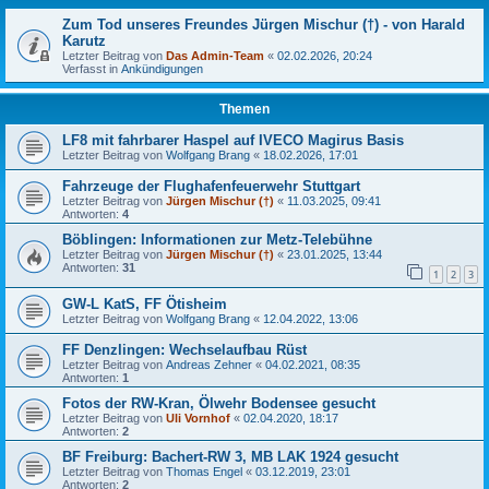
Zum Tod unseres Freundes Jürgen Mischur (†) - von Harald
Karutz
Letzter Beitrag von
Das Admin-Team
«
02.02.2026, 20:24
Verfasst in
Ankündigungen
Themen
LF8 mit fahrbarer Haspel auf IVECO Magirus Basis
Letzter Beitrag von
Wolfgang Brang
«
18.02.2026, 17:01
Fahrzeuge der Flughafenfeuerwehr Stuttgart
Letzter Beitrag von
Jürgen Mischur (†)
«
11.03.2025, 09:41
Antworten:
4
Böblingen: Informationen zur Metz-Telebühne
Letzter Beitrag von
Jürgen Mischur (†)
«
23.01.2025, 13:44
Antworten:
31
1
2
3
GW-L KatS, FF Ötisheim
Letzter Beitrag von
Wolfgang Brang
«
12.04.2022, 13:06
FF Denzlingen: Wechselaufbau Rüst
Letzter Beitrag von
Andreas Zehner
«
04.02.2021, 08:35
Antworten:
1
Fotos der RW-Kran, Ölwehr Bodensee gesucht
Letzter Beitrag von
Uli Vornhof
«
02.04.2020, 18:17
Antworten:
2
BF Freiburg: Bachert-RW 3, MB LAK 1924 gesucht
Letzter Beitrag von
Thomas Engel
«
03.12.2019, 23:01
Antworten:
2