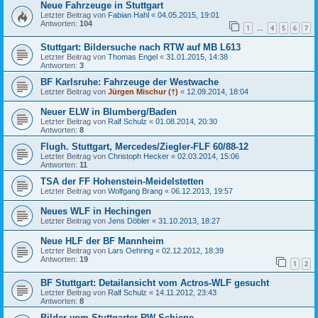
Neue Fahrzeuge in Stuttgart
Letzter Beitrag von
Fabian Hahl
«
04.05.2015, 19:01
Antworten:
104
1
4
5
6
7
…
Stuttgart: Bildersuche nach RTW auf MB L613
Letzter Beitrag von
Thomas Engel
«
31.01.2015, 14:38
Antworten:
3
BF Karlsruhe: Fahrzeuge der Westwache
Letzter Beitrag von
Jürgen Mischur (†)
«
12.09.2014, 18:04
Neuer ELW in Blumberg/Baden
Letzter Beitrag von
Ralf Schulz
«
01.08.2014, 20:30
Antworten:
8
Flugh. Stuttgart, Mercedes/Ziegler-FLF 60/88-12
Letzter Beitrag von
Christoph Hecker
«
02.03.2014, 15:06
Antworten:
11
TSA der FF Hohenstein-Meidelstetten
Letzter Beitrag von
Wolfgang Brang
«
06.12.2013, 19:57
Neues WLF in Hechingen
Letzter Beitrag von
Jens Döbler
«
31.10.2013, 18:27
Neue HLF der BF Mannheim
Letzter Beitrag von
Lars Oehring
«
02.12.2012, 18:39
Antworten:
19
1
2
BF Stuttgart: Detailansicht vom Actros-WLF gesucht
Letzter Beitrag von
Ralf Schulz
«
14.11.2012, 23:43
Antworten:
8
Bilder vom Stuttgarter RW-Schiene