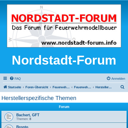
Nordstadt-Forum
FAQ
Anmelden
S
Startseite
Foren-Übersicht
Feuerwehren im Original
Feuerwehr-Fahrzeuge
Herstellerspezifische Themen
u
Herstellerspezifische Themen
c
Forum
h
e
Bachert, GFT
Themen:
8
Bronto