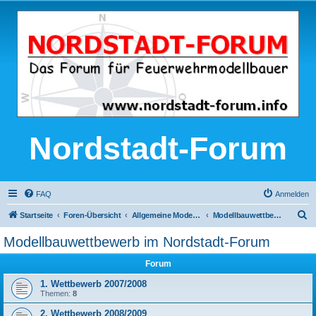
Nordstadt-Forum
FAQ
Anmelden
S
Startseite
Foren-Übersicht
Allgemeine Modellbau-Themen
Modellbauwettbewerb im Nordstadt-Forum
u
Modellbauwettbewerb im Nordstadt-Forum
c
Forum
h
e
1. Wettbewerb 2007/2008
Themen:
8
2. Wettbewerb 2008/2009