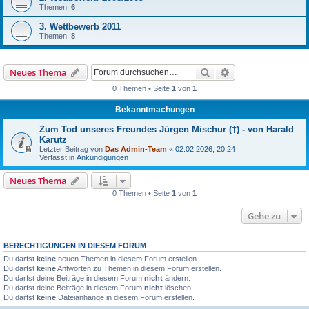
Themen:
6
3. Wettbewerb 2011
Themen:
8
Suche
Erweiterte Suche
Neues Thema
0 Themen • Seite
1
von
1
Bekanntmachungen
Zum Tod unseres Freundes Jürgen Mischur (†) - von Harald
Karutz
Letzter Beitrag von
Das Admin-Team
«
02.02.2026, 20:24
Verfasst in
Ankündigungen
Neues Thema
0 Themen • Seite
1
von
1
Gehe zu
BERECHTIGUNGEN IN DIESEM FORUM
Du darfst
keine
neuen Themen in diesem Forum erstellen.
Du darfst
keine
Antworten zu Themen in diesem Forum erstellen.
Du darfst deine Beiträge in diesem Forum
nicht
ändern.
Du darfst deine Beiträge in diesem Forum
nicht
löschen.
Du darfst
keine
Dateianhänge in diesem Forum erstellen.