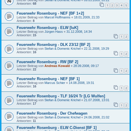
Antworten:
68
1
2
3
4
5
Feuerwehr Rosenburg - NEF [BF 1+2]
Letzter Beitrag von
Marcel Hoffmanns
«
18.01.2009, 21:33
Antworten:
8
Feuerwehr Rosenburg - ELW [IuK]
Letzter Beitrag von
Jürgen Hass
«
31.12.2008, 14:34
Antworten:
15
1
2
Feuerwehr Rosenburg - DLK 23/12 [BF 2]
Letzter Beitrag von
Stefan & Domenic Krichel
«
22.11.2008, 19:29
Antworten:
16
1
2
Feuerwehr Rosenburg - RW [BF 2]
Letzter Beitrag von
Andreas Kowald
«
28.09.2008, 09:17
Antworten:
22
1
2
Feuerwehr Rosenburg - NEF [BF 1]
Letzter Beitrag von
Marcus Schier
«
14.08.2008, 19:31
Antworten:
16
1
2
Feuerwehr Rosenburg - TLF 16/24 Tr [LG Wulfen]
Letzter Beitrag von
Stefan & Domenic Krichel
«
21.07.2008, 13:01
Antworten:
17
1
2
Feuerwehr Rosenburg - Der Chefwagen
Letzter Beitrag von
Stefan & Domenic Krichel
«
24.06.2008, 21:02
Antworten:
11
Feuerwehr Rosenburg - ELW C-Dienst [BF 1]