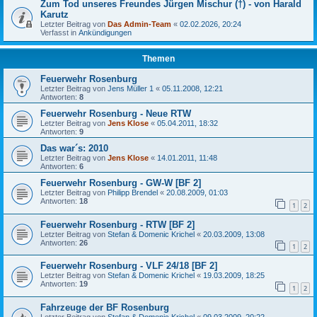
Zum Tod unseres Freundes Jürgen Mischur (†) - von Harald
Karutz
Letzter Beitrag von
Das Admin-Team
«
02.02.2026, 20:24
Verfasst in
Ankündigungen
Themen
Feuerwehr Rosenburg
Letzter Beitrag von
Jens Müller 1
«
05.11.2008, 12:21
Antworten:
8
Feuerwehr Rosenburg - Neue RTW
Letzter Beitrag von
Jens Klose
«
05.04.2011, 18:32
Antworten:
9
Das war´s: 2010
Letzter Beitrag von
Jens Klose
«
14.01.2011, 11:48
Antworten:
6
Feuerwehr Rosenburg - GW-W [BF 2]
Letzter Beitrag von
Philipp Brendel
«
20.08.2009, 01:03
Antworten:
18
1
2
Feuerwehr Rosenburg - RTW [BF 2]
Letzter Beitrag von
Stefan & Domenic Krichel
«
20.03.2009, 13:08
Antworten:
26
1
2
Feuerwehr Rosenburg - VLF 24/18 [BF 2]
Letzter Beitrag von
Stefan & Domenic Krichel
«
19.03.2009, 18:25
Antworten:
19
1
2
Fahrzeuge der BF Rosenburg
Letzter Beitrag von
Stefan & Domenic Krichel
«
09.03.2009, 20:22