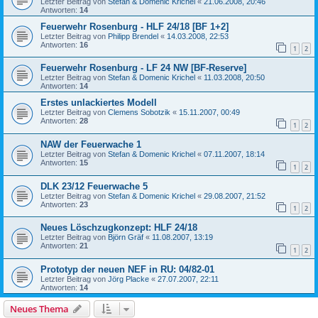
Letzter Beitrag von
Stefan & Domenic Krichel
«
21.06.2008, 20:46
Antworten:
14
Feuerwehr Rosenburg - HLF 24/18 [BF 1+2]
Letzter Beitrag von
Philipp Brendel
«
14.03.2008, 22:53
Antworten:
16
1
2
Feuerwehr Rosenburg - LF 24 NW [BF-Reserve]
Letzter Beitrag von
Stefan & Domenic Krichel
«
11.03.2008, 20:50
Antworten:
14
Erstes unlackiertes Modell
Letzter Beitrag von
Clemens Sobotzik
«
15.11.2007, 00:49
Antworten:
28
1
2
NAW der Feuerwache 1
Letzter Beitrag von
Stefan & Domenic Krichel
«
07.11.2007, 18:14
Antworten:
15
1
2
DLK 23/12 Feuerwache 5
Letzter Beitrag von
Stefan & Domenic Krichel
«
29.08.2007, 21:52
Antworten:
23
1
2
Neues Löschzugkonzept: HLF 24/18
Letzter Beitrag von
Björn Gräf
«
11.08.2007, 13:19
Antworten:
21
1
2
Prototyp der neuen NEF in RU: 04/82-01
Letzter Beitrag von
Jörg Placke
«
27.07.2007, 22:11
Antworten:
14
Neues Thema