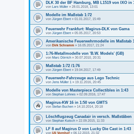
DLK 30 der BF Hamburg, MB L1519 von IXO in 
von
Lars Müller
»
28.01.2018, 13:01
Modelle im Maßstab 1:72
von
Jürgen Ebert
»
01.01.2017, 15:49
Feuerwehr Frankfurt: Magirus-DLK von Gama
von
Jürgen Ebert
»
05.05.2017, 20:53
Amerikanische Feuerwehrmodelle im Maßstab 
von
Dirk Schramm
»
16.05.2017, 21:24
1:76-Metallmodelle von 'B.W. Models' (GB)
von
Marc Dörrich
»
30.07.2010, 20:31
Maßstab 1:72 /1:76
von
Jürgen Ebert
»
19.04.2017, 17:49
Feuerwehr-Fahrzeuge aus Lego Technic
von
Jens Müller 1
»
19.11.2016, 20:45
Modelle von Masterpiece Collectibles in 1:43
von
Stephan Lohnes
»
02.09.2016, 17:47
Magirus-KW 16 in 1:50 von GMTS
von
Stefan Buchen
»
14.10.2014, 20:18
Löschflugzeug Canadair in versch. Maßstäben
von
Stephan Kutsch
»
22.09.2015, 11:33
LF 8 auf Magirus D von Lucky Die Cast in 1:43
von
Uli Vornhof
»
06.12.2015, 21:32