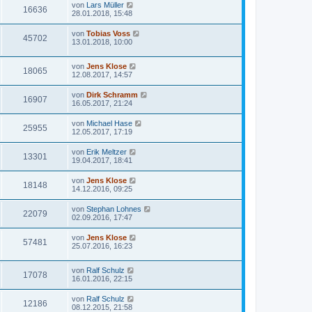
von
Lars Müller
16636
28.01.2018, 15:48
von
Tobias Voss
45702
13.01.2018, 10:00
von
Jens Klose
18065
12.08.2017, 14:57
von
Dirk Schramm
16907
16.05.2017, 21:24
von
Michael Hase
25955
12.05.2017, 17:19
von
Erik Meltzer
13301
19.04.2017, 18:41
von
Jens Klose
18148
14.12.2016, 09:25
von
Stephan Lohnes
22079
02.09.2016, 17:47
von
Jens Klose
57481
25.07.2016, 16:23
von
Ralf Schulz
17078
16.01.2016, 22:15
von
Ralf Schulz
12186
08.12.2015, 21:58