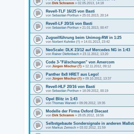
von
Dirk Schramm
»
02.05.2013, 14:18
Revell-TLF 16/25 von Basti
von
Sebastian Porthun
»
25.01.2013, 20:14
Revell-LF 20/16 von Basti
von
Sebastian Porthun
»
21.01.2013, 00:47
Zugseilführung beim Unimog-RW in 1:25
von
Norbert Kuhnke (†)
»
14.01.2013, 23:42
NeoScale: DLK 23/12 auf Mercedes NG in 1:43
von
Rainer Diefenbach
»
23.11.2012, 13:20
Code 3-"Fälschungen" von Amercom
von
Jürgen Mischur (†)
»
12.11.2012, 09:12
Panther 8x8 HRET aus Lego!
von
Jürgen Mischur (†)
»
09.10.2012, 13:37
Revell-HLF 20/16 von Basti
von
Sebastian Porthun
»
18.09.2012, 00:19
Opel Blitz in 1:43
von
Thomas Warwel
»
09.09.2012, 19:35
Modelle der Firma Oxford Diecast
von
Dirk Schramm
»
28.05.2012, 16:56
Selbstgebaute Sondersignale in anderen Maßs
von
Markus Zemsch
»
03.02.2012, 21:59