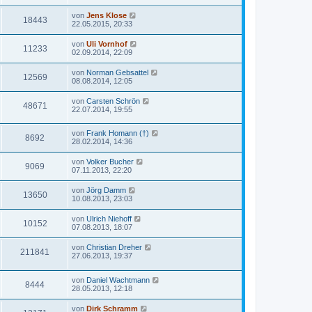
von
Jens Klose
18443
22.05.2015, 20:33
von
Uli Vornhof
11233
02.09.2014, 22:09
von
Norman Gebsattel
12569
08.08.2014, 12:05
von
Carsten Schrön
48671
22.07.2014, 19:55
von
Frank Homann (†)
8692
28.02.2014, 14:36
von
Volker Bucher
9069
07.11.2013, 22:20
von
Jörg Damm
13650
10.08.2013, 23:03
von
Ulrich Niehoff
10152
07.08.2013, 18:07
von
Christian Dreher
211841
27.06.2013, 19:37
von
Daniel Wachtmann
8444
28.05.2013, 12:18
von
Dirk Schramm