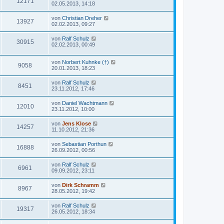
12171
02.05.2013, 14:18
von
Christian Dreher
13927
02.02.2013, 09:27
von
Ralf Schulz
30915
02.02.2013, 00:49
von
Norbert Kuhnke (†)
9058
20.01.2013, 18:23
von
Ralf Schulz
8451
23.11.2012, 17:46
von
Daniel Wachtmann
12010
23.11.2012, 10:00
von
Jens Klose
14257
11.10.2012, 21:36
von
Sebastian Porthun
16888
26.09.2012, 00:56
von
Ralf Schulz
6961
09.09.2012, 23:11
von
Dirk Schramm
8967
28.05.2012, 19:42
von
Ralf Schulz
19317
26.05.2012, 18:34