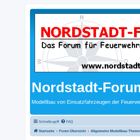
Nordstadt-Foru
Modellbau von Einsatzfahrzeugen der Feuerwe
Schnellzugriff
FAQ
Startseite
Foren-Übersicht
Allgemeine Modellbau-Theme