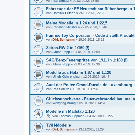
von
Ralf Schulz
»
20.03.2022, 15:50
Fahrzeuge der FF Neustadt am Rübenberge in 1
von
Dominik Fritsch
»
24.01.2020, 22:25
Meine Modelle in 1:24 und 1:22,5
von
Christian Meister
»
27.05.2020, 13:46
Funrise Toy Corporation - Code 3 stellt Produkt
von
Dirk Schramm
»
19.08.2011, 18:22
Zetros-RW 2 in 1:160 (!)
von
Alfons Popp
»
04.04.2019, 14:59
SAG/Benz-Feuerspritze von 1911 in 1:160 (!)
von
Alfons Popp
»
29.03.2019, 12:30
Modelle aus Holz in 1:87 und 1:120
von
Ulrich Kleinrensing
»
12.05.2019, 16:47
Audi der Police Grand-Ducale de Luxembourg i
von
Ralf Schulz
»
11.04.2010, 17:31
Glückwunschkarte - Feuerwehrmodellbau mal 
von
Wolfgang Brang
»
05.01.2020, 14:51
Modelle im Maßstab 1:120
von
Thomas Tippmar
»
04.02.2009, 21:27
TWH-Modelle
von
Dirk Schramm
»
13.11.2011, 11:29