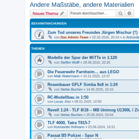
Andere Maßstäbe, andere Materialien
Suche
Erw
Neues Thema
BEKANNTMACHUNGEN
Zum Tod unseres Freundes Jürgen Mischur (†) -
von
Das Admin-Team
»
02.02.2026, 20:24
» in
Ankündi
THEMEN
Modelle der Spur der MiTTe in 1:120
von
Steffen Wolff
»
28.06.2010, 20:26
Die Feuerwehr Farnheim... aus LEGO
von
Maik Watermann
»
10.11.2025, 12:37
Rosenbauer GFLF Simba 8x8 in 1:24
von
Stefan Buchen
»
14.05.2025, 16:16
RC-Modellbau in 1:50
von
Lucas Jöst
»
09.01.2025, 10:50
Revell 1:24 - TLF 8/18 – MB Unimog U1300L / Zi
von
Stefan Buchen
»
25.06.2024, 20:04
TLF 4000, Tatra T815-7
von
Konstantin Hofmann
»
03.06.2024, 16:51
Passat B5 Polizei - Spur N