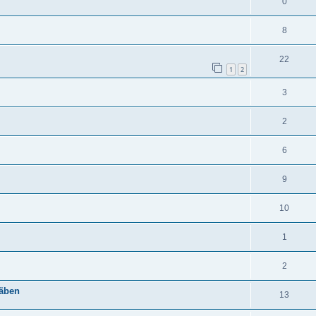
0
8
22
1
2
3
2
6
9
10
1
2
täben
13