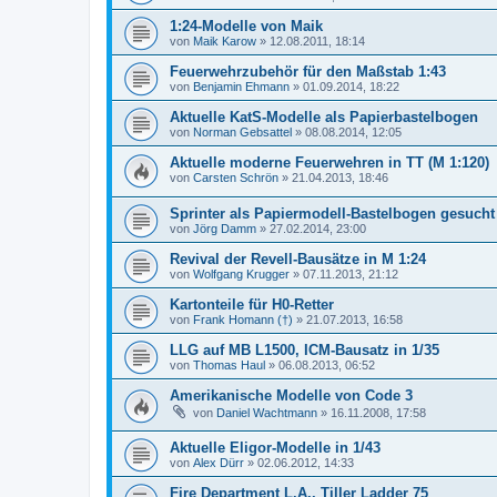
1:24-Modelle von Maik
von
Maik Karow
»
12.08.2011, 18:14
Feuerwehrzubehör für den Maßstab 1:43
von
Benjamin Ehmann
»
01.09.2014, 18:22
Aktuelle KatS-Modelle als Papierbastelbogen
von
Norman Gebsattel
»
08.08.2014, 12:05
Aktuelle moderne Feuerwehren in TT (M 1:120)
von
Carsten Schrön
»
21.04.2013, 18:46
Sprinter als Papiermodell-Bastelbogen gesucht
von
Jörg Damm
»
27.02.2014, 23:00
Revival der Revell-Bausätze in M 1:24
von
Wolfgang Krugger
»
07.11.2013, 21:12
Kartonteile für H0-Retter
von
Frank Homann (†)
»
21.07.2013, 16:58
LLG auf MB L1500, ICM-Bausatz in 1/35
von
Thomas Haul
»
06.08.2013, 06:52
Amerikanische Modelle von Code 3
von
Daniel Wachtmann
»
16.11.2008, 17:58
Aktuelle Eligor-Modelle in 1/43
von
Alex Dürr
»
02.06.2012, 14:33
Fire Department L.A., Tiller Ladder 75