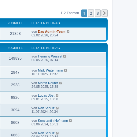
1
2
3
Nächste
112 Themen
ZUGRIFFE
LETZTER BEITRAG
von
Das Admin-Team
21358
02.02.2026, 20:24
ZUGRIFFE
LETZTER BEITRAG
von
Henning Wessel
149895
06.05.2026, 07:14
von
Maik Watermann
2947
10.11.2025, 12:37
von
Martin Reuter
2938
24.05.2025, 15:38
von
Lucas Jöst
9826
09.01.2025, 10:50
von
Ralf Schulz
3094
11.07.2024, 20:34
von
Konstantin Hofmann
8603
03.06.2024, 16:51
von
Ralf Schulz
6863
09.04.2022, 19:14