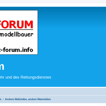
m
hr und des Rettungsdienstes
n
Andere Maßstäbe, andere Materialien