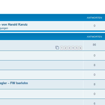
eiterte Suche
ANTWORTEN
 von Harald Karutz
0
gungen
ANTWORTEN
86
1
2
3
4
5
6
0
8
0
egler – FW Iserlohn
8
0
6