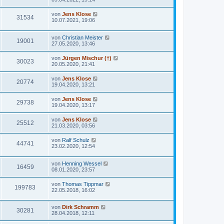
von
Jens Klose
31534
10.07.2021, 19:06
von
Christian Meister
19001
27.05.2020, 13:46
von
Jürgen Mischur (†)
30023
20.05.2020, 21:41
von
Jens Klose
20774
19.04.2020, 13:21
von
Jens Klose
29738
19.04.2020, 13:17
von
Jens Klose
25512
21.03.2020, 03:56
von
Ralf Schulz
44741
23.02.2020, 12:54
von
Henning Wessel
16459
08.01.2020, 23:57
von
Thomas Tippmar
199783
22.05.2018, 16:02
von
Dirk Schramm
30281
28.04.2018, 12:11