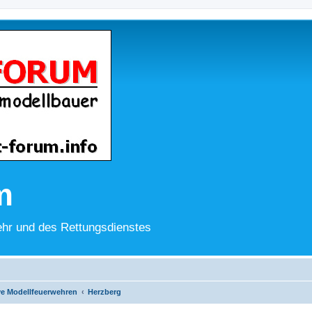
m
hr und des Rettungsdienstes
ve Modellfeuerwehren
Herzberg