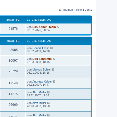
13 Themen • Seite
1
von
1
ZUGRIFFE
LETZTER BEITRAG
von
Das Admin-Team
21576
02.02.2026, 20:24
ZUGRIFFE
LETZTER BEITRAG
von
Dennis Gleim
43985
05.02.2009, 14:26
von
Dirk Schramm
30097
22.03.2008, 10:45
von
Marcus Schier
25729
05.01.2008, 18:18
von
Andreas Kaiser
17546
09.12.2007, 14:47
von
Alex Müller
11275
22.11.2007, 11:14
von
Alex Müller
26669
28.10.2007, 13:58
von
Alex Müller