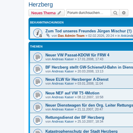
Herzberg
Suche
Erw
Neues Thema
BEKANNTMACHUNGEN
Zum Tod unseres Freundes Jürgen Mischur (†) -
von
Das Admin-Team
»
02.02.2026, 20:24
» in
Ankündi
THEMEN
Neuer VW Passat-KDOW für FRW 4
von
Andreas Kaiser
»
17.01.2008, 17:43
BF Herzberg stellt GW-Schiene/U-Bahn in Diens
von
Andreas Kaiser
»
20.03.2008, 13:13
Neue ELW für Herzberger A-Dienst
von
Andreas Kaiser
»
03.01.2008, 11:04
Neue NEF auf VW T5 4Motion
von
Andreas Kaiser
»
08.12.2007, 10:58
Neuer Dienstwagen für den Org. Leiter Rettung
von
Andreas Kaiser
»
21.11.2007, 20:47
Rettungsdienst der BF Herzberg
von
Andreas Kaiser
»
25.10.2007, 18:34
Katastrophenschutz der Stadt Herzberg