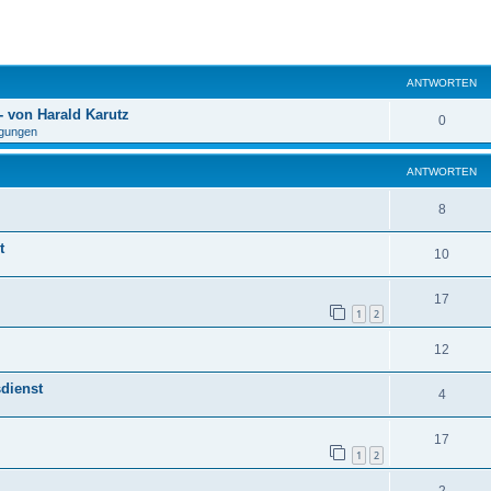
eiterte Suche
ANTWORTEN
 von Harald Karutz
0
gungen
ANTWORTEN
8
t
10
17
1
2
12
sdienst
4
17
1
2