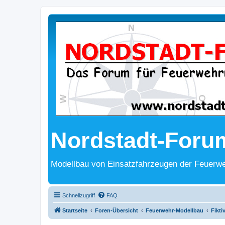
Nordstadt-Foru
Modellbau von Einsatzfahrzeugen der Feuerwe
Schnellzugriff
FAQ
Startseite
Foren-Übersicht
Feuerwehr-Modellbau
Fikti