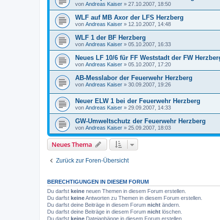
von
Andreas Kaiser
»
27.10.2007, 18:50
WLF auf MB Axor der LFS Herzberg
von
Andreas Kaiser
»
12.10.2007, 14:48
WLF 1 der BF Herzberg
von
Andreas Kaiser
»
05.10.2007, 16:33
Neues LF 10/6 für FF Weststadt der FW Herzber
von
Andreas Kaiser
»
05.10.2007, 17:20
AB-Messlabor der Feuerwehr Herzberg
von
Andreas Kaiser
»
30.09.2007, 19:26
Neuer ELW 1 bei der Feuerwehr Herzberg
von
Andreas Kaiser
»
29.09.2007, 14:33
GW-Umweltschutz der Feuerwehr Herzberg
von
Andreas Kaiser
»
25.09.2007, 18:03
Neues Thema
Zurück zur Foren-Übersicht
BERECHTIGUNGEN IN DIESEM FORUM
Du darfst
keine
neuen Themen in diesem Forum erstellen.
Du darfst
keine
Antworten zu Themen in diesem Forum erstellen.
Du darfst deine Beiträge in diesem Forum
nicht
ändern.
Du darfst deine Beiträge in diesem Forum
nicht
löschen.
Du darfst
keine
Dateianhänge in diesem Forum erstellen.