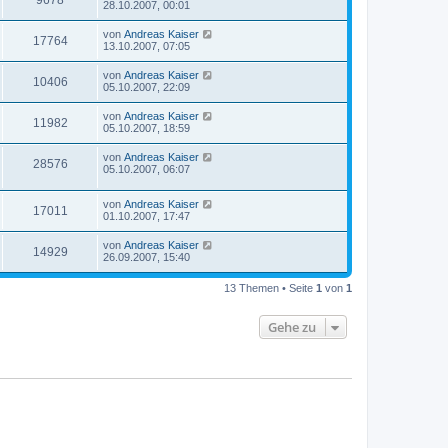
9678
28.10.2007, 00:01
von
Andreas Kaiser
17764
13.10.2007, 07:05
von
Andreas Kaiser
10406
05.10.2007, 22:09
von
Andreas Kaiser
11982
05.10.2007, 18:59
von
Andreas Kaiser
28576
05.10.2007, 06:07
von
Andreas Kaiser
17011
01.10.2007, 17:47
von
Andreas Kaiser
14929
26.09.2007, 15:40
13 Themen • Seite
1
von
1
Gehe zu