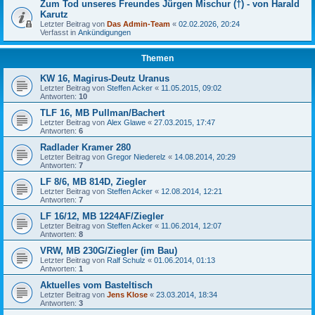
Zum Tod unseres Freundes Jürgen Mischur (†) - von Harald
Karutz
Letzter Beitrag von
Das Admin-Team
«
02.02.2026, 20:24
Verfasst in
Ankündigungen
Themen
KW 16, Magirus-Deutz Uranus
Letzter Beitrag von
Steffen Acker
«
11.05.2015, 09:02
Antworten:
10
TLF 16, MB Pullman/Bachert
Letzter Beitrag von
Alex Glawe
«
27.03.2015, 17:47
Antworten:
6
Radlader Kramer 280
Letzter Beitrag von
Gregor Niederelz
«
14.08.2014, 20:29
Antworten:
7
LF 8/6, MB 814D, Ziegler
Letzter Beitrag von
Steffen Acker
«
12.08.2014, 12:21
Antworten:
7
LF 16/12, MB 1224AF/Ziegler
Letzter Beitrag von
Steffen Acker
«
11.06.2014, 12:07
Antworten:
8
VRW, MB 230G/Ziegler (im Bau)
Letzter Beitrag von
Ralf Schulz
«
01.06.2014, 01:13
Antworten:
1
Aktuelles vom Basteltisch
Letzter Beitrag von
Jens Klose
«
23.03.2014, 18:34
Antworten:
3