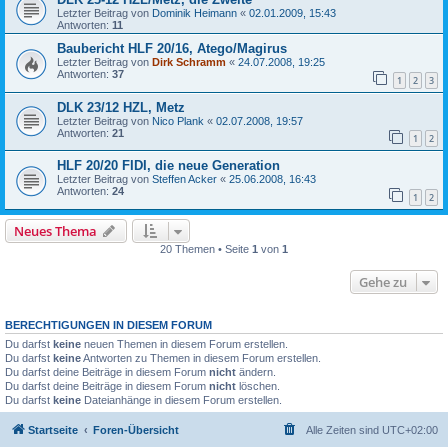
Letzter Beitrag von
Dominik Heimann
«
02.01.2009, 15:43
Antworten:
11
Baubericht HLF 20/16, Atego/Magirus
Letzter Beitrag von
Dirk Schramm
«
24.07.2008, 19:25
Antworten:
37
1
2
3
DLK 23/12 HZL, Metz
Letzter Beitrag von
Nico Plank
«
02.07.2008, 19:57
Antworten:
21
1
2
HLF 20/20 FIDI, die neue Generation
Letzter Beitrag von
Steffen Acker
«
25.06.2008, 16:43
Antworten:
24
1
2
Neues Thema
20 Themen • Seite
1
von
1
Gehe zu
BERECHTIGUNGEN IN DIESEM FORUM
Du darfst
keine
neuen Themen in diesem Forum erstellen.
Du darfst
keine
Antworten zu Themen in diesem Forum erstellen.
Du darfst deine Beiträge in diesem Forum
nicht
ändern.
Du darfst deine Beiträge in diesem Forum
nicht
löschen.
Du darfst
keine
Dateianhänge in diesem Forum erstellen.
Startseite
Foren-Übersicht
Alle Zeiten sind
UTC+02:00