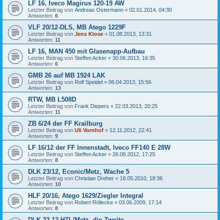
LF 16, Iveco Magirus 120-19 AW
Letzter Beitrag von
Andreas Ostermann
«
02.01.2014, 04:30
Antworten:
6
VLF 20/12-DLS, MB Atego 1229F
Letzter Beitrag von
Jens Klose
«
01.08.2013, 13:31
Antworten:
11
LF 16, MAN 450 mit Glasenapp-Aufbau
Letzter Beitrag von
Steffen Acker
«
30.06.2013, 16:35
Antworten:
6
GMB 26 auf MB 1924 LAK
Letzter Beitrag von
Rolf Speidel
«
06.04.2013, 15:56
Antworten:
13
RTW, MB L508D
Letzter Beitrag von
Frank Diepers
«
22.03.2013, 20:25
Antworten:
11
ZB 6/24 der FF Krailburg
Letzter Beitrag von
Uli Vornhof
«
12.11.2012, 22:41
Antworten:
9
LF 16/12 der FF Innenstadt, Iveco FF140 E 28W
Letzter Beitrag von
Steffen Acker
«
26.08.2012, 17:25
Antworten:
8
DLK 23/12, Econic/Metz, Wache 5
Letzter Beitrag von
Christian Dreher
«
18.05.2010, 18:36
Antworten:
10
HLF 20/16, Atego 1629/Ziegler Integral
Letzter Beitrag von
Robert Röllecke
«
03.06.2009, 17:14
Antworten:
8
DLK 23-12 HZL/Metz, die Zweite