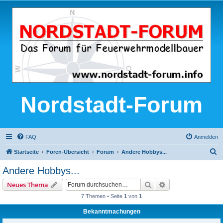
Nordstadt-Forum
FAQ
Anmelden
S
Startseite
Foren-Übersicht
Forum
Andere Hobbys...
u
Andere Hobbys...
c
Suche
Erweiterte Suche
Neues Thema
h
7 Themen • Seite
1
von
1
e
Bekanntmachungen