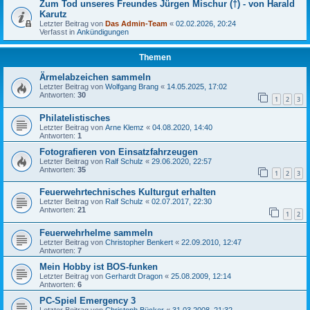
Zum Tod unseres Freundes Jürgen Mischur (†) - von Harald
Karutz
Letzter Beitrag von
Das Admin-Team
«
02.02.2026, 20:24
Verfasst in
Ankündigungen
Themen
Ärmelabzeichen sammeln
Letzter Beitrag von
Wolfgang Brang
«
14.05.2025, 17:02
Antworten:
30
1
2
3
Philatelistisches
Letzter Beitrag von
Arne Klemz
«
04.08.2020, 14:40
Antworten:
1
Fotografieren von Einsatzfahrzeugen
Letzter Beitrag von
Ralf Schulz
«
29.06.2020, 22:57
Antworten:
35
1
2
3
Feuerwehrtechnisches Kulturgut erhalten
Letzter Beitrag von
Ralf Schulz
«
02.07.2017, 22:30
Antworten:
21
1
2
Feuerwehrhelme sammeln
Letzter Beitrag von
Christopher Benkert
«
22.09.2010, 12:47
Antworten:
7
Mein Hobby ist BOS-funken
Letzter Beitrag von
Gerhardt Dragon
«
25.08.2009, 12:14
Antworten:
6
PC-Spiel Emergency 3
Letzter Beitrag von
Christoph Bücker
«
31.03.2008, 21:32