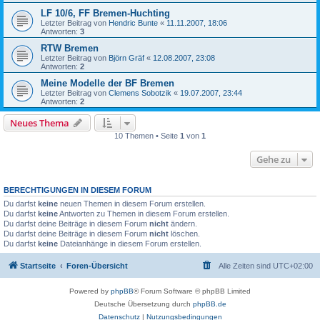
LF 10/6, FF Bremen-Huchting
Letzter Beitrag von
Hendric Bunte
«
11.11.2007, 18:06
Antworten:
3
RTW Bremen
Letzter Beitrag von
Björn Gräf
«
12.08.2007, 23:08
Antworten:
2
Meine Modelle der BF Bremen
Letzter Beitrag von
Clemens Sobotzik
«
19.07.2007, 23:44
Antworten:
2
Neues Thema
10 Themen • Seite
1
von
1
Gehe zu
BERECHTIGUNGEN IN DIESEM FORUM
Du darfst
keine
neuen Themen in diesem Forum erstellen.
Du darfst
keine
Antworten zu Themen in diesem Forum erstellen.
Du darfst deine Beiträge in diesem Forum
nicht
ändern.
Du darfst deine Beiträge in diesem Forum
nicht
löschen.
Du darfst
keine
Dateianhänge in diesem Forum erstellen.
Startseite
Foren-Übersicht
Alle Zeiten sind
UTC+02:00
Powered by
phpBB
® Forum Software © phpBB Limited
Deutsche Übersetzung durch
phpBB.de
Datenschutz
|
Nutzungsbedingungen