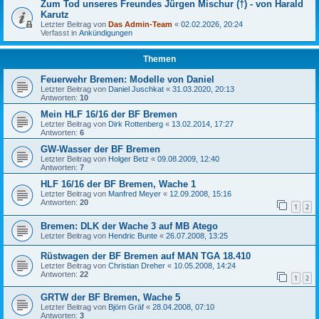
Zum Tod unseres Freundes Jürgen Mischur (†) - von Harald
Karutz
Letzter Beitrag von
Das Admin-Team
«
02.02.2026, 20:24
Verfasst in
Ankündigungen
Themen
Feuerwehr Bremen: Modelle von Daniel
Letzter Beitrag von
Daniel Juschkat
«
31.03.2020, 20:13
Antworten:
10
Mein HLF 16/16 der BF Bremen
Letzter Beitrag von
Dirk Rottenberg
«
13.02.2014, 17:27
Antworten:
6
GW-Wasser der BF Bremen
Letzter Beitrag von
Holger Betz
«
09.08.2009, 12:40
Antworten:
7
HLF 16/16 der BF Bremen, Wache 1
Letzter Beitrag von
Manfred Meyer
«
12.09.2008, 15:16
Antworten:
20
1
2
Bremen: DLK der Wache 3 auf MB Atego
Letzter Beitrag von
Hendric Bunte
«
26.07.2008, 13:25
Rüstwagen der BF Bremen auf MAN TGA 18.410
Letzter Beitrag von
Christian Dreher
«
10.05.2008, 14:24
Antworten:
22
1
2
GRTW der BF Bremen, Wache 5
Letzter Beitrag von
Björn Gräf
«
28.04.2008, 07:10
Antworten:
3