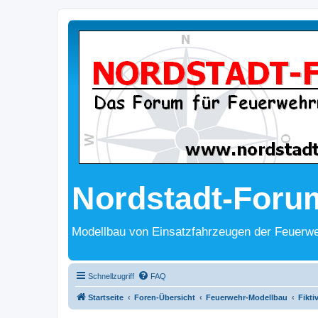
Nordstadt-Foru
Modellbau von Einsatzfahrzeugen der Feuerwe
Schnellzugriff
FAQ
Startseite
Foren-Übersicht
Feuerwehr-Modellbau
Fikti