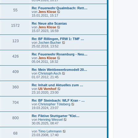
g
i
e
u
t
r
e
Re: Feuerwehr Qualmbach: Rett…
r
55
B
s
N
von
Jens Klose
a
e
t
e
15.01.2011, 15:17
g
i
e
u
t
r
e
Re: Neue alte Scanias
r
1572
B
s
N
von
Jens Klose
a
e
t
e
15.07.2023, 16:59
g
i
e
u
t
r
e
Re: BF Rillingen, FRW 1: TMF …
r
123
B
s
N
von
Jochen Bucher
a
e
t
e
25.02.2018, 13:52
g
i
e
u
t
r
e
Re: Feuerwehr Rosenburg - Neu…
r
426
B
s
N
von
Jens Klose
a
e
t
e
05.04.2011, 18:32
g
i
e
u
t
r
e
Re: Mein Wettbewerbsmodell 20…
r
409
B
s
N
von
Christoph Asch
a
e
t
e
01.07.2012, 21:45
g
i
e
u
t
r
e
Re: Inhalt und Aktuelles zum …
r
360
B
s
N
von
Uli Vornhof
a
e
t
e
23.10.2020, 23:00
g
i
e
u
t
r
e
Re: BF Steinbach: WLF Kran - …
r
704
B
s
N
von
Christopher Töteberg
a
e
t
e
19.03.2024, 23:07
g
i
e
u
t
r
e
Re: Fiktive Stuttgarter "Klei…
r
800
B
s
N
von
Henning Wessel
a
e
t
e
30.05.2025, 08:47
g
i
e
u
t
r
e
N
von
Timo Lehrmann
r
68
B
s
e
23.03.2008, 17:40
a
e
t