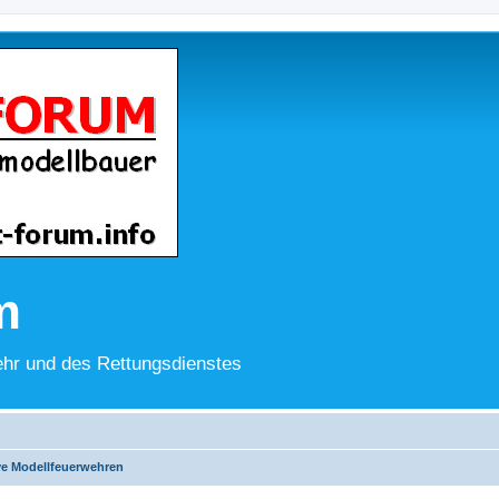
m
hr und des Rettungsdienstes
ve Modellfeuerwehren