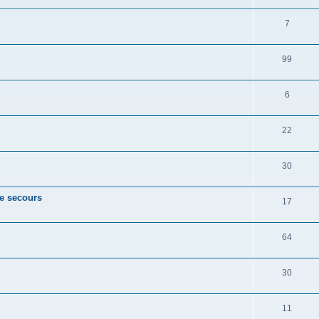
7
99
6
22
30
de secours
17
64
30
11