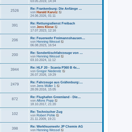
e
03.05.2019, 14:34
g
i
e
u
t
r
e
Re: Frankenburg: Die Anfänge …
r
2526
B
s
N
von
Harald Karutz
a
e
t
e
24.06.2026, 01:11
g
i
e
u
t
r
e
Re: Rettungsdienst Freibach
r
391
B
s
N
von
Jens Klose
a
e
t
e
17.07.2023, 12:16
g
i
e
u
t
r
e
Re: Feuerwehr Freimannshausen…
r
206
B
s
N
von
Henning Wessel
a
e
t
e
06.08.2023, 16:54
g
i
e
u
t
r
e
Re: Sonderlöschfahrzeuge von …
r
200
B
s
N
von
Henning Wessel
a
e
t
e
03.10.2024, 11:12
g
i
e
u
t
r
e
Re: HLF 20 - Scania P360 B 4x…
r
3944
B
s
N
von
Gregor Niederelz
a
e
t
e
26.07.2026, 19:29
g
i
e
u
t
r
e
Re: Fahrzeuge aus Gräfenburg:…
r
2479
B
s
N
von
Jens Müller 1
a
e
t
e
28.09.2016, 15:05
g
i
e
u
t
r
e
Re: Flughafen Greenland - Die…
r
872
B
s
N
von
Alfons Popp
a
e
t
e
18.10.2017, 21:20
g
i
e
u
t
r
e
Re: Technischer Zug
r
102
B
s
N
von
Robert Pohle
a
e
t
e
21.11.2009, 19:21
g
i
e
u
t
r
e
Re: Werkfeuerwehr JP Chemie AG
r
398
B
s
N
von
Henning Wessel
a
e