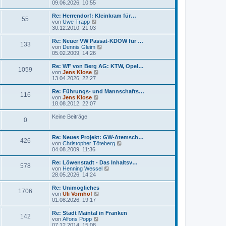
t
e
09.06.2026, 10:55
g
i
e
u
t
r
e
Re: Herrendorf: Kleinkram für…
r
55
B
s
N
von
Uwe Trapp
a
e
t
e
30.12.2010, 21:03
g
i
e
u
t
r
e
Re: Neuer VW Passat-KDOW für …
r
133
B
s
N
von
Dennis Gleim
a
e
t
e
05.02.2009, 14:26
g
i
e
u
t
r
e
Re: WF von Berg AG: KTW, Opel…
r
1059
B
s
N
von
Jens Klose
a
e
t
e
13.04.2026, 22:27
g
i
e
u
t
r
e
Re: Führungs- und Mannschafts…
r
116
B
s
N
von
Jens Klose
a
e
t
e
18.08.2012, 22:07
g
i
e
u
t
r
e
Keine Beiträge
r
0
B
s
a
e
t
g
i
e
Re: Neues Projekt: GW-Atemsch…
t
r
426
N
von
Christopher Töteberg
r
B
e
04.08.2009, 11:36
a
e
u
g
i
e
Re: Löwenstadt - Das Inhaltsv…
t
578
s
N
von
Henning Wessel
r
t
e
28.05.2026, 14:24
a
e
u
g
r
e
Re: Unimögliches
1706
B
s
N
von
Uli Vornhof
e
t
e
01.08.2026, 19:17
i
e
u
t
r
e
Re: Stadt Maintal in Franken
r
142
B
s
N
von
Alfons Popp
a
e
t
e
07.12.2014, 15:08