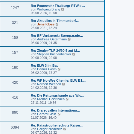
u
g
i
e
e
Re: Feuerwehr Thalburg: RTW d…
t
r
1247
s
N
von
Wolfgang Brang
r
B
t
e
06.08.2026, 10:58
a
e
e
u
g
i
r
e
Re: Aktuelles in Timmendorf...
t
B
321
s
N
von
Jens Klose
r
e
t
e
26.08.2021, 18:24
a
i
e
u
g
t
r
e
Re: BF Verdaneck: Sternparade…
r
158
B
s
N
von
Andreas Ostermann
a
e
t
e
05.06.2009, 21:35
g
i
e
u
t
r
e
Re: Ziegler-TLF 24/60-5 auf M…
r
157
B
s
N
von
Stephan Kuchenbecker
a
e
t
e
09.08.2009, 22:08
g
i
e
u
t
r
e
Re: ELW 3 im Bau
r
190
B
s
N
von
Dennis Gleim
a
e
t
e
08.02.2009, 17:27
g
i
e
u
t
r
e
Re: WF No-Wee Chemie: ELW B1,…
r
420
B
s
N
von
Norbert Weenen
a
e
t
e
24.02.2026, 12:36
g
i
e
u
t
r
e
Re: Die Rettungshunde aus Wic…
r
416
B
s
N
von
Michael Grießbach
a
e
t
e
27.11.2011, 19:36
g
i
e
u
t
r
e
Re: Draregvallen Internationa…
r
890
B
s
N
von
Gerard Gielis
a
e
t
e
11.07.2026, 16:40
g
i
e
u
t
r
e
Re: Katastrophenschutz Kaiser…
r
6394
B
s
N
von
Gregor Niederelz
a
e
t
e
08.07.2026, 19:32
g