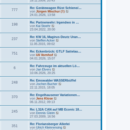
18.11.2009, 20:43
g
i
e
u
t
r
e
Re: Gerätewagen Rüst Schiene/…
r
777
B
s
N
von
Jürgen Mischur (†)
a
e
t
e
24.01.2026, 13:58
g
i
e
u
t
r
e
Re: Partnerwehr: Irgendwo in …
r
198
B
s
N
von
Kai Stoehr
a
e
t
e
23.04.2022, 20:00
g
i
e
u
t
r
e
Re: KW 16, Magirus-Deutz Uran…
r
237
B
s
N
von
Steffen Acker
a
e
t
e
11.05.2015, 09:02
g
i
e
u
t
r
e
Re: Eckenbrück: GTLF Sattelau…
r
751
B
s
N
von
Uli Vornhof
a
e
t
e
04.01.2026, 15:07
g
i
e
u
t
r
e
Re: Fahrzeuge im aktuellen Lö…
r
6
B
s
N
von
Jan Elvers
a
e
t
e
10.06.2026, 20:25
g
i
e
u
t
r
e
Re: Emswalder WASSERbüffel
r
248
B
s
N
von
Jochen Bucher
a
e
t
e
22.11.2015, 18:05
g
i
e
u
t
r
e
Re: Engelhausener Variationen…
r
370
B
s
N
von
Jens Klose
a
e
t
e
06.11.2012, 09:13
g
i
e
u
t
r
e
Re: L32A CAN auf MB Econic 18…
r
245
B
s
N
von
Dennis Gleim
a
e
t
e
27.03.2009, 16:56
g
i
e
u
t
r
e
Re: Floriansberger Allerlei
r
351
B
s
N
von
Ulrich Kleinrensing
a
e
t