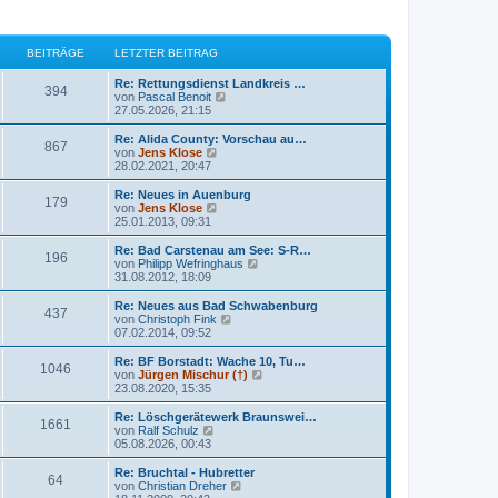
BEITRÄGE
LETZTER BEITRAG
Re: Rettungsdienst Landkreis …
394
N
von
Pascal Benoit
e
27.05.2026, 21:15
u
e
Re: Alida County: Vorschau au…
867
s
N
von
Jens Klose
t
e
28.02.2021, 20:47
e
u
r
e
Re: Neues in Auenburg
179
B
s
N
von
Jens Klose
e
t
e
25.01.2013, 09:31
i
e
u
t
r
e
Re: Bad Carstenau am See: S-R…
r
196
B
s
N
von
Philipp Wefringhaus
a
e
t
e
31.08.2012, 18:09
g
i
e
u
t
r
e
Re: Neues aus Bad Schwabenburg
r
437
B
s
N
von
Christoph Fink
a
e
t
e
07.02.2014, 09:52
g
i
e
u
t
r
e
Re: BF Borstadt: Wache 10, Tu…
r
1046
B
s
N
von
Jürgen Mischur (†)
a
e
t
e
23.08.2020, 15:35
g
i
e
u
t
r
e
Re: Löschgerätewerk Braunswei…
r
1661
B
s
N
von
Ralf Schulz
a
e
t
e
05.08.2026, 00:43
g
i
e
u
t
r
e
Re: Bruchtal - Hubretter
r
64
B
s
N
von
Christian Dreher
a
e
t
e