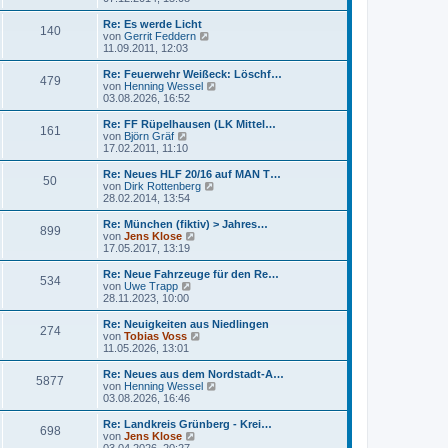
g
i
e
u
t
r
e
Re: Es werde Licht
r
140
B
s
N
von
Gerrit Feddern
a
e
t
e
11.09.2011, 12:03
g
i
e
u
t
r
e
Re: Feuerwehr Weißeck: Löschf…
r
479
B
s
N
von
Henning Wessel
a
e
t
e
03.08.2026, 16:52
g
i
e
u
t
r
e
Re: FF Rüpelhausen (LK Mittel…
r
161
B
s
N
von
Björn Gräf
a
e
t
e
17.02.2011, 11:10
g
i
e
u
t
r
e
Re: Neues HLF 20/16 auf MAN T…
r
50
B
s
N
von
Dirk Rottenberg
a
e
t
e
28.02.2014, 13:54
g
i
e
u
t
r
e
Re: München (fiktiv) > Jahres…
r
899
B
s
N
von
Jens Klose
a
e
t
e
17.05.2017, 13:19
g
i
e
u
t
r
e
Re: Neue Fahrzeuge für den Re…
r
534
B
s
N
von
Uwe Trapp
a
e
t
e
28.11.2023, 10:00
g
i
e
u
t
r
e
Re: Neuigkeiten aus Niedlingen
r
274
B
s
N
von
Tobias Voss
a
e
t
e
11.05.2026, 13:01
g
i
e
u
t
r
e
Re: Neues aus dem Nordstadt-A…
r
5877
B
s
N
von
Henning Wessel
a
e
t
e
03.08.2026, 16:46
g
i
e
u
t
r
e
Re: Landkreis Grünberg - Krei…
r
698
B
s
N
von
Jens Klose
a
e
t
e
03.04.2026, 20:27