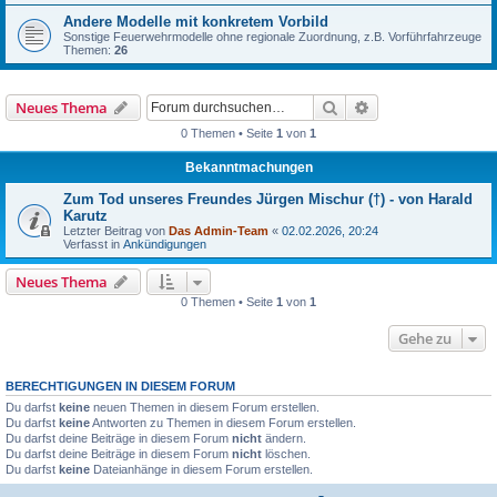
Andere Modelle mit konkretem Vorbild
Sonstige Feuerwehrmodelle ohne regionale Zuordnung, z.B. Vorführfahrzeuge
Themen:
26
Suche
Erweiterte Suche
Neues Thema
0 Themen • Seite
1
von
1
Bekanntmachungen
Zum Tod unseres Freundes Jürgen Mischur (†) - von Harald
Karutz
Letzter Beitrag von
Das Admin-Team
«
02.02.2026, 20:24
Verfasst in
Ankündigungen
Neues Thema
0 Themen • Seite
1
von
1
Gehe zu
BERECHTIGUNGEN IN DIESEM FORUM
Du darfst
keine
neuen Themen in diesem Forum erstellen.
Du darfst
keine
Antworten zu Themen in diesem Forum erstellen.
Du darfst deine Beiträge in diesem Forum
nicht
ändern.
Du darfst deine Beiträge in diesem Forum
nicht
löschen.
Du darfst
keine
Dateianhänge in diesem Forum erstellen.