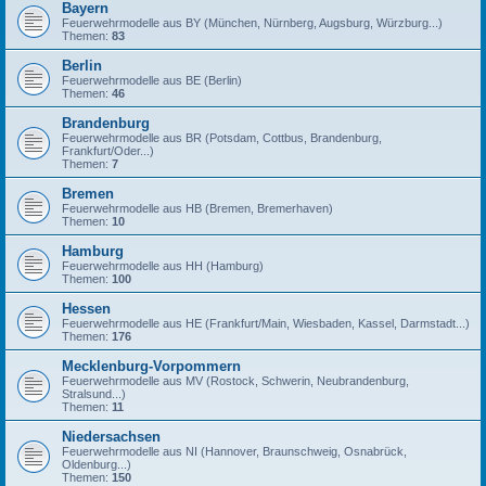
Bayern
Feuerwehrmodelle aus BY (München, Nürnberg, Augsburg, Würzburg...)
Themen:
83
Berlin
Feuerwehrmodelle aus BE (Berlin)
Themen:
46
Brandenburg
Feuerwehrmodelle aus BR (Potsdam, Cottbus, Brandenburg,
Frankfurt/Oder...)
Themen:
7
Bremen
Feuerwehrmodelle aus HB (Bremen, Bremerhaven)
Themen:
10
Hamburg
Feuerwehrmodelle aus HH (Hamburg)
Themen:
100
Hessen
Feuerwehrmodelle aus HE (Frankfurt/Main, Wiesbaden, Kassel, Darmstadt...)
Themen:
176
Mecklenburg-Vorpommern
Feuerwehrmodelle aus MV (Rostock, Schwerin, Neubrandenburg,
Stralsund...)
Themen:
11
Niedersachsen
Feuerwehrmodelle aus NI (Hannover, Braunschweig, Osnabrück,
Oldenburg...)
Themen:
150