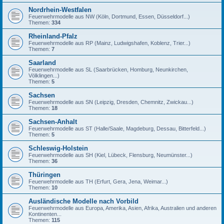
Nordrhein-Westfalen
Feuerwehrmodelle aus NW (Köln, Dortmund, Essen, Düsseldorf...)
Themen:
334
Rheinland-Pfalz
Feuerwehrmodelle aus RP (Mainz, Ludwigshafen, Koblenz, Trier...)
Themen:
7
Saarland
Feuerwehrmodelle aus SL (Saarbrücken, Homburg, Neunkirchen,
Völklingen...)
Themen:
5
Sachsen
Feuerwehrmodelle aus SN (Leipzig, Dresden, Chemnitz, Zwickau...)
Themen:
18
Sachsen-Anhalt
Feuerwehrmodelle aus ST (Halle/Saale, Magdeburg, Dessau, Bitterfeld...)
Themen:
5
Schleswig-Holstein
Feuerwehrmodelle aus SH (Kiel, Lübeck, Flensburg, Neumünster...)
Themen:
36
Thüringen
Feuerwehrmodelle aus TH (Erfurt, Gera, Jena, Weimar...)
Themen:
10
Ausländische Modelle nach Vorbild
Feuerwehrmodelle aus Europa, Amerika, Asien, Afrika, Australien und anderen
Kontinenten...
Themen:
115