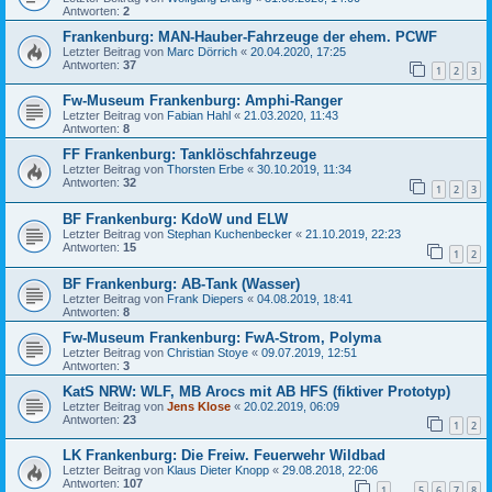
Antworten:
2
Frankenburg: MAN-Hauber-Fahrzeuge der ehem. PCWF
Letzter Beitrag von
Marc Dörrich
«
20.04.2020, 17:25
Antworten:
37
1
2
3
Fw-Museum Frankenburg: Amphi-Ranger
Letzter Beitrag von
Fabian Hahl
«
21.03.2020, 11:43
Antworten:
8
FF Frankenburg: Tanklöschfahrzeuge
Letzter Beitrag von
Thorsten Erbe
«
30.10.2019, 11:34
Antworten:
32
1
2
3
BF Frankenburg: KdoW und ELW
Letzter Beitrag von
Stephan Kuchenbecker
«
21.10.2019, 22:23
Antworten:
15
1
2
BF Frankenburg: AB-Tank (Wasser)
Letzter Beitrag von
Frank Diepers
«
04.08.2019, 18:41
Antworten:
8
Fw-Museum Frankenburg: FwA-Strom, Polyma
Letzter Beitrag von
Christian Stoye
«
09.07.2019, 12:51
Antworten:
3
KatS NRW: WLF, MB Arocs mit AB HFS (fiktiver Prototyp)
Letzter Beitrag von
Jens Klose
«
20.02.2019, 06:09
Antworten:
23
1
2
LK Frankenburg: Die Freiw. Feuerwehr Wildbad
Letzter Beitrag von
Klaus Dieter Knopp
«
29.08.2018, 22:06
Antworten:
107
1
5
6
7
8
…