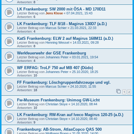
Antworten:
8
LK Frankenburg: SW 2000 mit ÖSA - MD 170D11
Letzter Beitrag von
Jens Klose
«
07.04.2021, 15:43
Antworten:
6
LK Frankenburg: TLF 8/18 - Magirus 130D7 (a.D.)
Letzter Beitrag von
Marcus Schier
«
21.03.2021, 22:33
Antworten:
4
KatS Frankenburg: ELW 2 auf Magirus 168M11 (a.D.)
Letzter Beitrag von
Henning Wessel
«
14.03.2021, 09:28
Antworten:
8
Werkfeuerwehr der GSE Frankenburg
Letzter Beitrag von
Johannes Peter
«
03.01.2021, 19:54
Antworten:
4
WF ERFAG: TroLF 750 auf MB 407 (Düdo)
Letzter Beitrag von
Johannes Peter
«
25.10.2020, 18:25
Antworten:
10
FF Frankenburg: Löschgruppenfahrzeuge und vgl.
Letzter Beitrag von
Marcus Schier
«
24.10.2020, 11:55
Antworten:
18
1
2
Fw-Museum Frankenburg: Unimog GW-Licht
Letzter Beitrag von
Christian Stoye
«
14.10.2020, 08:44
Antworten:
10
LK Frankenburg: RW-Kran auf Iveco Magirus 120-25 (a.D.)
Letzter Beitrag von
Christian Stoye
«
14.10.2020, 08:40
Antworten:
9
Frankenburg: AB-Strom, AtlasCopco QAS 500
Letzter Beitrag von
Wolfgang Brang
«
31.05.2020, 14:00