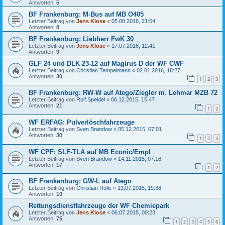
Antworten:
5
BF Frankenburg: M-Bus auf MB O405
Letzter Beitrag von
Jens Klose
«
05.08.2016, 21:54
Antworten:
8
BF Frankenburg: Liebherr FwK 30
Letzter Beitrag von
Jens Klose
«
17.07.2016, 12:41
Antworten:
9
GLF 24 und DLK 23-12 auf Magirus D der WF CWF
Letzter Beitrag von
Christian Tempelmann
«
02.01.2016, 18:27
Antworten:
30
1
2
3
BF Frankenburg: RW-W auf Atego/Ziegler m. Lehmar MZB 72
Letzter Beitrag von
Rolf Speidel
«
06.12.2015, 15:47
Antworten:
21
1
2
WF ERFAG: Pulverlöschfahrzeuge
Letzter Beitrag von
Sven Brandow
«
05.12.2015, 07:01
Antworten:
30
1
2
3
WF CPF: SLF-TLA auf MB Econic/Empl
Letzter Beitrag von
Sven Brandow
«
14.11.2015, 07:16
Antworten:
17
1
2
BF Frankenburg: GW-L auf Atego
Letzter Beitrag von
Christian Rolle
«
13.07.2015, 19:38
Antworten:
10
Rettungsdienstfahrzeuge der WF Chemiepark
Letzter Beitrag von
Jens Klose
«
06.07.2015, 00:23
Antworten:
75
1
2
3
4
5
6