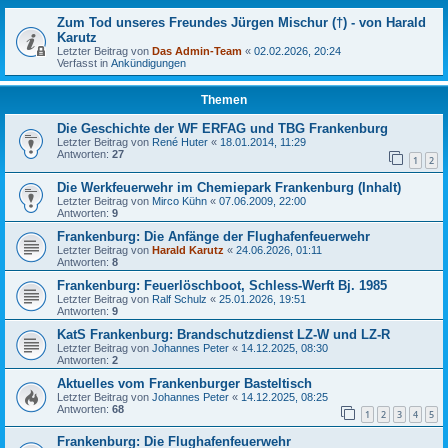
Zum Tod unseres Freundes Jürgen Mischur (†) - von Harald
Karutz
Letzter Beitrag von
Das Admin-Team
«
02.02.2026, 20:24
Verfasst in
Ankündigungen
Themen
Die Geschichte der WF ERFAG und TBG Frankenburg
Letzter Beitrag von
René Huter
«
18.01.2014, 11:29
Antworten:
27
1
2
Die Werkfeuerwehr im Chemiepark Frankenburg (Inhalt)
Letzter Beitrag von
Mirco Kühn
«
07.06.2009, 22:00
Antworten:
9
Frankenburg: Die Anfänge der Flughafenfeuerwehr
Letzter Beitrag von
Harald Karutz
«
24.06.2026, 01:11
Antworten:
8
Frankenburg: Feuerlöschboot, Schless-Werft Bj. 1985
Letzter Beitrag von
Ralf Schulz
«
25.01.2026, 19:51
Antworten:
9
KatS Frankenburg: Brandschutzdienst LZ-W und LZ-R
Letzter Beitrag von
Johannes Peter
«
14.12.2025, 08:30
Antworten:
2
Aktuelles vom Frankenburger Basteltisch
Letzter Beitrag von
Johannes Peter
«
14.12.2025, 08:25
Antworten:
68
1
2
3
4
5
Frankenburg: Die Flughafenfeuerwehr