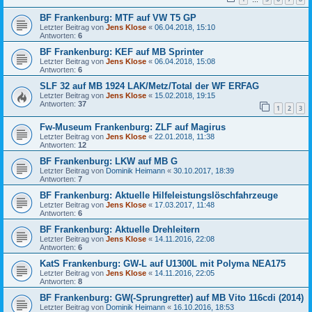
BF Frankenburg: MTF auf VW T5 GP
Letzter Beitrag von
Jens Klose
«
06.04.2018, 15:10
Antworten:
6
BF Frankenburg: KEF auf MB Sprinter
Letzter Beitrag von
Jens Klose
«
06.04.2018, 15:08
Antworten:
6
SLF 32 auf MB 1924 LAK/Metz/Total der WF ERFAG
Letzter Beitrag von
Jens Klose
«
15.02.2018, 19:15
Antworten:
37
1
2
3
Fw-Museum Frankenburg: ZLF auf Magirus
Letzter Beitrag von
Jens Klose
«
22.01.2018, 11:38
Antworten:
12
BF Frankenburg: LKW auf MB G
Letzter Beitrag von
Dominik Heimann
«
30.10.2017, 18:39
Antworten:
7
BF Frankenburg: Aktuelle Hilfeleistungslöschfahrzeuge
Letzter Beitrag von
Jens Klose
«
17.03.2017, 11:48
Antworten:
6
BF Frankenburg: Aktuelle Drehleitern
Letzter Beitrag von
Jens Klose
«
14.11.2016, 22:08
Antworten:
6
KatS Frankenburg: GW-L auf U1300L mit Polyma NEA175
Letzter Beitrag von
Jens Klose
«
14.11.2016, 22:05
Antworten:
8
BF Frankenburg: GW(-Sprungretter) auf MB Vito 116cdi (2014)
Letzter Beitrag von
Dominik Heimann
«
16.10.2016, 18:53