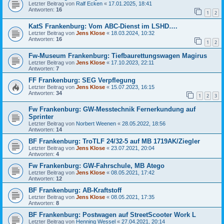
Letzter Beitrag von
Ralf Ecken
«
17.01.2025, 18:41
Antworten:
16
1
2
KatS Frankenburg: Vom ABC-Dienst im LSHD….
Letzter Beitrag von
Jens Klose
«
18.03.2024, 10:32
Antworten:
16
1
2
Fw-Museum Frankenburg: Tiefbaurettungswagen Magirus
Letzter Beitrag von
Jens Klose
«
17.10.2023, 22:11
Antworten:
7
FF Frankenburg: SEG Verpflegung
Letzter Beitrag von
Jens Klose
«
15.07.2023, 16:15
Antworten:
34
1
2
3
Fw Frankenburg: GW-Messtechnik Fernerkundung auf
Sprinter
Letzter Beitrag von
Norbert Weenen
«
28.05.2022, 18:56
Antworten:
14
BF Frankenburg: TroTLF 24/32-5 auf MB 1719AK/Ziegler
Letzter Beitrag von
Jens Klose
«
23.07.2021, 20:04
Antworten:
4
Fw Frankenburg: GW-Fahrschule, MB Atego
Letzter Beitrag von
Jens Klose
«
08.05.2021, 17:42
Antworten:
12
BF Frankenburg: AB-Kraftstoff
Letzter Beitrag von
Jens Klose
«
08.05.2021, 17:35
Antworten:
8
BF Frankenburg: Postwagen auf StreetScooter Work L
Letzter Beitrag von
Henning Wessel
«
27.04.2021, 20:14