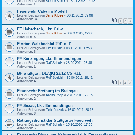
Letzter Beitrag von
Steffen Acker
«
18.01.2013, 14:13
Antworten:
1
Feuerwehr Calw im Modell
Letzter Beitrag von
Jens Klose
«
06.11.2012, 09:08
Antworten:
34
1
2
3
FF Haiterbach, Lkr. Calw
Letzter Beitrag von
Jens Klose
«
30.03.2012, 22:00
Antworten:
3
Florian Walzbachtal 2/41 a. D.
Letzter Beitrag von
Tim Brüstle
«
08.11.2011, 17:53
Antworten:
6
FF Kenzingen, Lkr. Emmendingen
Letzter Beitrag von
Ralf Schulz
«
28.09.2011, 23:38
Antworten:
1
BF Stuttgart: DLA(K) 23/12 CS HZL
Letzter Beitrag von
Rolf Speidel
«
23.06.2011, 18:42
Antworten:
40
1
2
3
Feuerwehr Freiburg im Breisgau
Letzter Beitrag von
Alfons Popp
«
23.02.2011, 22:15
Antworten:
2
FF Sexau, Lkr. Emmendingen
Letzter Beitrag von
Felix Jurzok
«
16.02.2011, 20:18
Antworten:
3
Rettungsdienst der Stuttgarter Feuerwehr
Letzter Beitrag von
Ralf Schulz
«
25.10.2010, 17:33
Antworten:
6