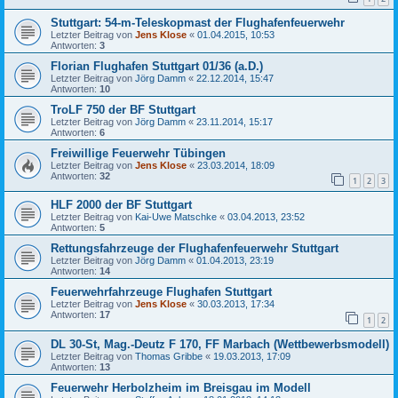
Stuttgart: 54-m-Teleskopmast der Flughafenfeuerwehr
Letzter Beitrag von
Jens Klose
«
01.04.2015, 10:53
Antworten:
3
Florian Flughafen Stuttgart 01/36 (a.D.)
Letzter Beitrag von
Jörg Damm
«
22.12.2014, 15:47
Antworten:
10
TroLF 750 der BF Stuttgart
Letzter Beitrag von
Jörg Damm
«
23.11.2014, 15:17
Antworten:
6
Freiwillige Feuerwehr Tübingen
Letzter Beitrag von
Jens Klose
«
23.03.2014, 18:09
Antworten:
32
1
2
3
HLF 2000 der BF Stuttgart
Letzter Beitrag von
Kai-Uwe Matschke
«
03.04.2013, 23:52
Antworten:
5
Rettungsfahrzeuge der Flughafenfeuerwehr Stuttgart
Letzter Beitrag von
Jörg Damm
«
01.04.2013, 23:19
Antworten:
14
Feuerwehrfahrzeuge Flughafen Stuttgart
Letzter Beitrag von
Jens Klose
«
30.03.2013, 17:34
Antworten:
17
1
2
DL 30-St, Mag.-Deutz F 170, FF Marbach (Wettbewerbsmodell)
Letzter Beitrag von
Thomas Gribbe
«
19.03.2013, 17:09
Antworten:
13
Feuerwehr Herbolzheim im Breisgau im Modell