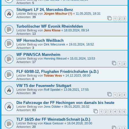
Antworten:
5
Stuttgart: LF 24, Mercedes-Benz
Letzter Beitrag von
Jürgen Mischur (†)
«
11.05.2025, 18:31
Antworten:
39
1
2
3
Turbolöscher WF Evonik Rheinfelden
Letzter Beitrag von
Jens Klose
«
18.03.2024, 09:14
Antworten:
13
WF Hornschuch Weißbach
Letzter Beitrag von
Dirk Wieczorek
«
19.01.2024, 18:52
Antworten:
3
WF PWA/SCA Mannheim
Letzter Beitrag von
Henning Wessel
«
15.01.2024, 13:53
Antworten:
17
1
2
FLF 60/88-12, Flughafen Friedrichshafen (a.D.)
Letzter Beitrag von
Tobias Voss
«
14.12.2023, 08:00
Antworten:
8
VW T5 der Feuerwehr Stuttgart
Letzter Beitrag von
Rolf Speidel
«
13.09.2021, 17:55
Antworten:
36
1
2
3
Die Fahrzeuge der FF Hechingen von damals bis heute
Letzter Beitrag von
Jens Döbler
«
06.01.2020, 20:32
Antworten:
83
1
2
3
4
5
6
TLF 16/25 der FF Weinstadt-Schnait (a.D.)
Letzter Beitrag von
Klaus Geisser
«
16.04.2018, 20:00
Antworten:
20
1
2