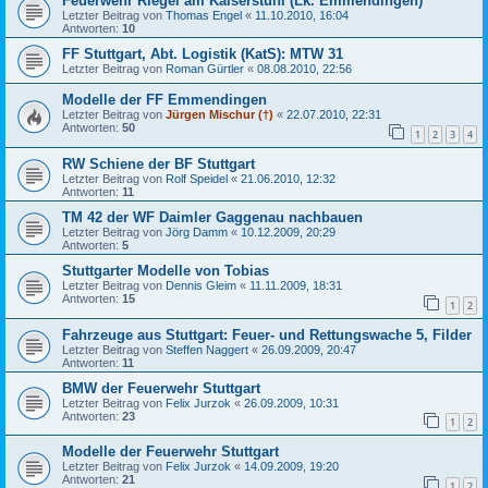
Feuerwehr Riegel am Kaiserstuhl (Lk. Emmendingen)
Letzter Beitrag von
Thomas Engel
«
11.10.2010, 16:04
Antworten:
10
FF Stuttgart, Abt. Logistik (KatS): MTW 31
Letzter Beitrag von
Roman Gürtler
«
08.08.2010, 22:56
Modelle der FF Emmendingen
Letzter Beitrag von
Jürgen Mischur (†)
«
22.07.2010, 22:31
Antworten:
50
1
2
3
4
RW Schiene der BF Stuttgart
Letzter Beitrag von
Rolf Speidel
«
21.06.2010, 12:32
Antworten:
11
TM 42 der WF Daimler Gaggenau nachbauen
Letzter Beitrag von
Jörg Damm
«
10.12.2009, 20:29
Antworten:
5
Stuttgarter Modelle von Tobias
Letzter Beitrag von
Dennis Gleim
«
11.11.2009, 18:31
Antworten:
15
1
2
Fahrzeuge aus Stuttgart: Feuer- und Rettungswache 5, Filder
Letzter Beitrag von
Steffen Naggert
«
26.09.2009, 20:47
Antworten:
11
BMW der Feuerwehr Stuttgart
Letzter Beitrag von
Felix Jurzok
«
26.09.2009, 10:31
Antworten:
23
1
2
Modelle der Feuerwehr Stuttgart
Letzter Beitrag von
Felix Jurzok
«
14.09.2009, 19:20
Antworten:
21
1
2