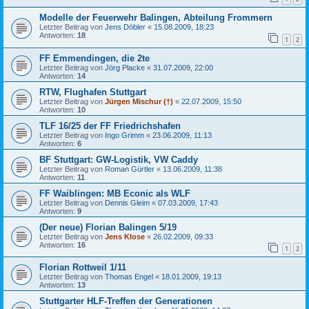
Modelle der Feuerwehr Balingen, Abteilung Frommern
Letzter Beitrag von
Jens Döbler
«
15.08.2009, 18:23
Antworten:
18
1
2
FF Emmendingen, die 2te
Letzter Beitrag von
Jörg Placke
«
31.07.2009, 22:00
Antworten:
14
RTW, Flughafen Stuttgart
Letzter Beitrag von
Jürgen Mischur (†)
«
22.07.2009, 15:50
Antworten:
10
TLF 16/25 der FF Friedrichshafen
Letzter Beitrag von
Ingo Grimm
«
23.06.2009, 11:13
Antworten:
6
BF Stuttgart: GW-Logistik, VW Caddy
Letzter Beitrag von
Roman Gürtler
«
13.06.2009, 11:38
Antworten:
11
FF Waiblingen: MB Econic als WLF
Letzter Beitrag von
Dennis Gleim
«
07.03.2009, 17:43
Antworten:
9
(Der neue) Florian Balingen 5/19
Letzter Beitrag von
Jens Klose
«
26.02.2009, 09:33
Antworten:
16
1
2
Florian Rottweil 1/11
Letzter Beitrag von
Thomas Engel
«
18.01.2009, 19:13
Antworten:
13
Stuttgarter HLF-Treffen der Generationen