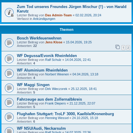
Zum Tod unseres Freundes Jürgen Mischur (†) - von Harald
Karutz
Letzter Beitrag von
Das Admin-Team
«
02.02.2026, 20:24
Verfasst in
Ankündigungen
Themen
Bosch Werkfeuerwehren
Letzter Beitrag von
Jens Klose
«
15.04.2026, 19:25
Antworten:
22
1
2
WF Degussa/Evonik Rheinfelden
Letzter Beitrag von
Ralf Schulz
«
14.04.2026, 22:41
Antworten:
4
WF Aluminium Rheinfelden
Letzter Beitrag von
Norbert Weenen
«
04.04.2026, 13:18
Antworten:
4
WF Maggi Singen
Letzter Beitrag von
Dirk Wieczorek
«
25.12.2025, 18:41
Antworten:
5
Fahrzeuge aus dem Zollernalbkreis
Letzter Beitrag von
Frank Diepers
«
21.12.2025, 22:07
Antworten:
5
Flughafen Stuttgart: TroLF 3000, Kaelble/Kronenburg
Letzter Beitrag von
Henning Wessel
«
24.10.2025, 15:18
Antworten:
6
WF NSU/Audi, Neckarsulm
Letzter Beitrag von
Ralf Schulz
«
14.07.2025, 22:36