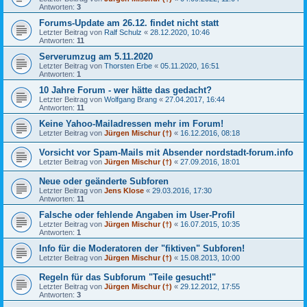
Antworten:
3
Forums-Update am 26.12. findet nicht statt
Letzter Beitrag von
Ralf Schulz
«
28.12.2020, 10:46
Antworten:
11
Serverumzug am 5.11.2020
Letzter Beitrag von
Thorsten Erbe
«
05.11.2020, 16:51
Antworten:
1
10 Jahre Forum - wer hätte das gedacht?
Letzter Beitrag von
Wolfgang Brang
«
27.04.2017, 16:44
Antworten:
11
Keine Yahoo-Mailadressen mehr im Forum!
Letzter Beitrag von
Jürgen Mischur (†)
«
16.12.2016, 08:18
Vorsicht vor Spam-Mails mit Absender nordstadt-forum.info
Letzter Beitrag von
Jürgen Mischur (†)
«
27.09.2016, 18:01
Neue oder geänderte Subforen
Letzter Beitrag von
Jens Klose
«
29.03.2016, 17:30
Antworten:
11
Falsche oder fehlende Angaben im User-Profil
Letzter Beitrag von
Jürgen Mischur (†)
«
16.07.2015, 10:35
Antworten:
1
Info für die Moderatoren der "fiktiven" Subforen!
Letzter Beitrag von
Jürgen Mischur (†)
«
15.08.2013, 10:00
Regeln für das Subforum "Teile gesucht!"
Letzter Beitrag von
Jürgen Mischur (†)
«
29.12.2012, 17:55
Antworten:
3