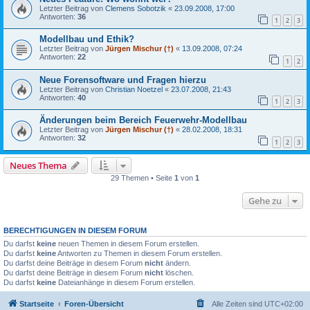
Letzter Beitrag von
Clemens Sobotzik
«
23.09.2008, 17:00
Antworten:
36
1
2
3
Modellbau und Ethik?
Letzter Beitrag von
Jürgen Mischur (†)
«
13.09.2008, 07:24
Antworten:
22
1
2
Neue Forensoftware und Fragen hierzu
Letzter Beitrag von
Christian Noetzel
«
23.07.2008, 21:43
Antworten:
40
1
2
3
Änderungen beim Bereich Feuerwehr-Modellbau
Letzter Beitrag von
Jürgen Mischur (†)
«
28.02.2008, 18:31
Antworten:
32
1
2
3
Neues Thema
29 Themen • Seite
1
von
1
Gehe zu
BERECHTIGUNGEN IN DIESEM FORUM
Du darfst
keine
neuen Themen in diesem Forum erstellen.
Du darfst
keine
Antworten zu Themen in diesem Forum erstellen.
Du darfst deine Beiträge in diesem Forum
nicht
ändern.
Du darfst deine Beiträge in diesem Forum
nicht
löschen.
Du darfst
keine
Dateianhänge in diesem Forum erstellen.
Startseite
Foren-Übersicht
Alle Zeiten sind
UTC+02:00