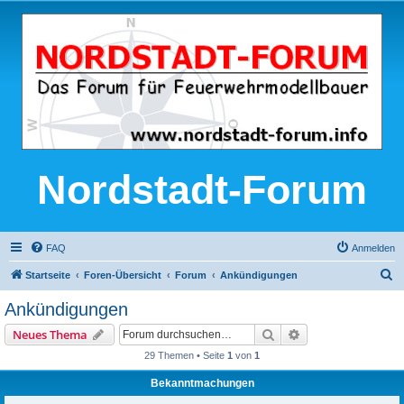
Nordstadt-Forum
FAQ
Anmelden
S
Startseite
Foren-Übersicht
Forum
Ankündigungen
u
Ankündigungen
c
Suche
Erweiterte Suche
Neues Thema
h
29 Themen • Seite
1
von
1
e
Bekanntmachungen