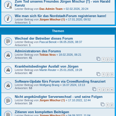
Zum Tod unseres Freundes Jürgen Mischur (†) - von Harald
Karutz
Letzter Beitrag von
Das Admin-Team
«
02.02.2026, 20:24
Wie man sich für das Nordstadt-Forum registrieren kann!
Letzter Beitrag von
Jürgen Mischur (†)
«
17.01.2020, 09:52
Antworten:
1
Themen
Wechsel der Betreiber dieses Forum
Letzter Beitrag von
Pascal Benoit
«
06.05.2026, 08:37
Antworten:
1
Administratoren des Forums
Letzter Beitrag von
Tobias Voss
«
18.02.2026, 06:21
Antworten:
41
1
2
3
Krankheitsbedingter Ausfall von Jürgen
Letzter Beitrag von
Martin Reuter
«
25.01.2026, 19:28
Antworten:
40
1
2
3
Software-Update fürs Forum via Crowdfunding finanziert
Letzter Beitrag von
Wolfgang Brang
«
16.07.2024, 13:13
Antworten:
53
1
2
3
4
Nicht angekündigter Serverwechsel - und seine Folgen
Letzter Beitrag von
Jürgen Mischur (†)
«
17.10.2022, 12:44
Antworten:
16
1
2
Zitieren von kompletten Beiträgen
Letzter Beitrag von
Jürgen Mischur (†)
«
04.09.2022, 11:04