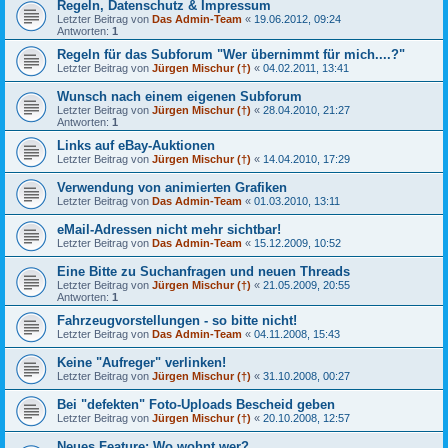
Regeln, Datenschutz & Impressum
Letzter Beitrag von
Das Admin-Team
«
19.06.2012, 09:24
Antworten:
1
Regeln für das Subforum "Wer übernimmt für mich....?"
Letzter Beitrag von
Jürgen Mischur (†)
«
04.02.2011, 13:41
Wunsch nach einem eigenen Subforum
Letzter Beitrag von
Jürgen Mischur (†)
«
28.04.2010, 21:27
Antworten:
1
Links auf eBay-Auktionen
Letzter Beitrag von
Jürgen Mischur (†)
«
14.04.2010, 17:29
Verwendung von animierten Grafiken
Letzter Beitrag von
Das Admin-Team
«
01.03.2010, 13:11
eMail-Adressen nicht mehr sichtbar!
Letzter Beitrag von
Das Admin-Team
«
15.12.2009, 10:52
Eine Bitte zu Suchanfragen und neuen Threads
Letzter Beitrag von
Jürgen Mischur (†)
«
21.05.2009, 20:55
Antworten:
1
Fahrzeugvorstellungen - so bitte nicht!
Letzter Beitrag von
Das Admin-Team
«
04.11.2008, 15:43
Keine "Aufreger" verlinken!
Letzter Beitrag von
Jürgen Mischur (†)
«
31.10.2008, 00:27
Bei "defekten" Foto-Uploads Bescheid geben
Letzter Beitrag von
Jürgen Mischur (†)
«
20.10.2008, 12:57
Neues Feature: Wo wohnt wer?