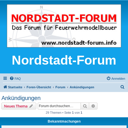
Nordstadt-Forum
FAQ
Anmelden
S
Startseite
Foren-Übersicht
Forum
Ankündigungen
u
Ankündigungen
c
Suche
Erweiterte Suche
Neues Thema
h
29 Themen • Seite
1
von
1
e
Bekanntmachungen