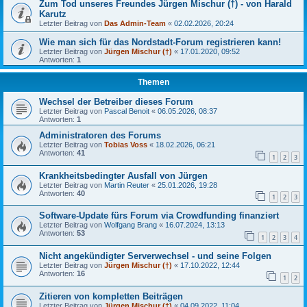
Zum Tod unseres Freundes Jürgen Mischur (†) - von Harald
Karutz
Letzter Beitrag von
Das Admin-Team
«
02.02.2026, 20:24
Wie man sich für das Nordstadt-Forum registrieren kann!
Letzter Beitrag von
Jürgen Mischur (†)
«
17.01.2020, 09:52
Antworten:
1
Themen
Wechsel der Betreiber dieses Forum
Letzter Beitrag von
Pascal Benoit
«
06.05.2026, 08:37
Antworten:
1
Administratoren des Forums
Letzter Beitrag von
Tobias Voss
«
18.02.2026, 06:21
Antworten:
41
1
2
3
Krankheitsbedingter Ausfall von Jürgen
Letzter Beitrag von
Martin Reuter
«
25.01.2026, 19:28
Antworten:
40
1
2
3
Software-Update fürs Forum via Crowdfunding finanziert
Letzter Beitrag von
Wolfgang Brang
«
16.07.2024, 13:13
Antworten:
53
1
2
3
4
Nicht angekündigter Serverwechsel - und seine Folgen
Letzter Beitrag von
Jürgen Mischur (†)
«
17.10.2022, 12:44
Antworten:
16
1
2
Zitieren von kompletten Beiträgen
Letzter Beitrag von
Jürgen Mischur (†)
«
04.09.2022, 11:04