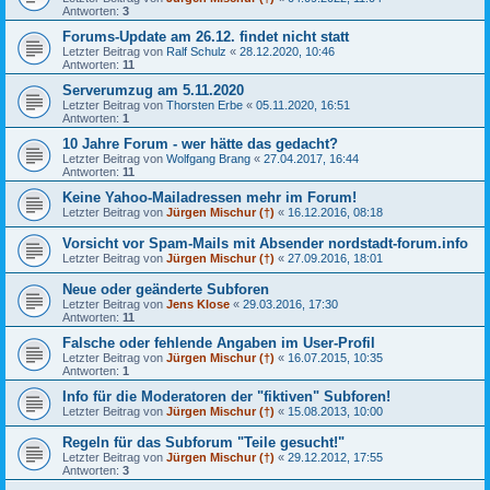
Antworten:
3
Forums-Update am 26.12. findet nicht statt
Letzter Beitrag von
Ralf Schulz
«
28.12.2020, 10:46
Antworten:
11
Serverumzug am 5.11.2020
Letzter Beitrag von
Thorsten Erbe
«
05.11.2020, 16:51
Antworten:
1
10 Jahre Forum - wer hätte das gedacht?
Letzter Beitrag von
Wolfgang Brang
«
27.04.2017, 16:44
Antworten:
11
Keine Yahoo-Mailadressen mehr im Forum!
Letzter Beitrag von
Jürgen Mischur (†)
«
16.12.2016, 08:18
Vorsicht vor Spam-Mails mit Absender nordstadt-forum.info
Letzter Beitrag von
Jürgen Mischur (†)
«
27.09.2016, 18:01
Neue oder geänderte Subforen
Letzter Beitrag von
Jens Klose
«
29.03.2016, 17:30
Antworten:
11
Falsche oder fehlende Angaben im User-Profil
Letzter Beitrag von
Jürgen Mischur (†)
«
16.07.2015, 10:35
Antworten:
1
Info für die Moderatoren der "fiktiven" Subforen!
Letzter Beitrag von
Jürgen Mischur (†)
«
15.08.2013, 10:00
Regeln für das Subforum "Teile gesucht!"
Letzter Beitrag von
Jürgen Mischur (†)
«
29.12.2012, 17:55
Antworten:
3