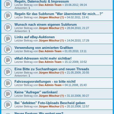
Regeln, Datenschutz & Impressum
Letzter Beitrag von
Das Admin-Team
«
19.06.2012, 09:24
Antworten:
1
Regeln für das Subforum "Wer übernimmt für mich....?"
Letzter Beitrag von
Jürgen Mischur (†)
«
04.02.2011, 13:41
Wunsch nach einem eigenen Subforum
Letzter Beitrag von
Jürgen Mischur (†)
«
28.04.2010, 21:27
Antworten:
1
Links auf eBay-Auktionen
Letzter Beitrag von
Jürgen Mischur (†)
«
14.04.2010, 17:29
Verwendung von animierten Grafiken
Letzter Beitrag von
Das Admin-Team
«
01.03.2010, 13:11
eMail-Adressen nicht mehr sichtbar!
Letzter Beitrag von
Das Admin-Team
«
15.12.2009, 10:52
Eine Bitte zu Suchanfragen und neuen Threads
Letzter Beitrag von
Jürgen Mischur (†)
«
21.05.2009, 20:55
Antworten:
1
Fahrzeugvorstellungen - so bitte nicht!
Letzter Beitrag von
Das Admin-Team
«
04.11.2008, 15:43
Keine "Aufreger" verlinken!
Letzter Beitrag von
Jürgen Mischur (†)
«
31.10.2008, 00:27
Bei "defekten" Foto-Uploads Bescheid geben
Letzter Beitrag von
Jürgen Mischur (†)
«
20.10.2008, 12:57
Neues Feature: Wo wohnt wer?