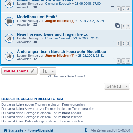
Letzter Beitrag von
Clemens Sobotzik
«
23.09.2008, 17:00
Antworten:
36
1
2
3
Modellbau und Ethik?
Letzter Beitrag von
Jürgen Mischur (†)
«
13.09.2008, 07:24
Antworten:
22
1
2
Neue Forensoftware und Fragen hierzu
Letzter Beitrag von
Christian Noetzel
«
23.07.2008, 21:43
Antworten:
40
1
2
3
Änderungen beim Bereich Feuerwehr-Modellbau
Letzter Beitrag von
Jürgen Mischur (†)
«
28.02.2008, 18:31
Antworten:
32
1
2
3
Neues Thema
29 Themen • Seite
1
von
1
Gehe zu
BERECHTIGUNGEN IN DIESEM FORUM
Du darfst
keine
neuen Themen in diesem Forum erstellen.
Du darfst
keine
Antworten zu Themen in diesem Forum erstellen.
Du darfst deine Beiträge in diesem Forum
nicht
ändern.
Du darfst deine Beiträge in diesem Forum
nicht
löschen.
Du darfst
keine
Dateianhänge in diesem Forum erstellen.
Startseite
Foren-Übersicht
Alle Zeiten sind
UTC+02:00