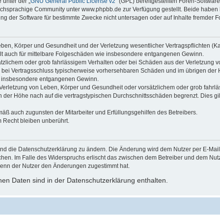
 unter der „
GNU General Public License v2
“ (GPL) bereitgestellten Foren-Softwa
chsprachige Community unter www.phpbb.de zur Verfügung gestellt. Beide haben ke
g der Software für bestimmte Zwecke nicht untersagen oder auf Inhalte fremder F
ben, Körper und Gesundheit und der Verletzung wesentlicher Vertragspflichten (Kard
gilt auch für mittelbare Folgeschäden wie insbesondere entgangenen Gewinn.
ätzlichem oder grob fahrlässigem Verhalten oder bei Schäden aus der Verletzung 
 die bei Vertragsschluss typischerweise vorhersehbaren Schäden und im übrigen de
wie insbesondere entgangenen Gewinn.
erletzung von Leben, Körper und Gesundheit oder vorsätzlichem oder grob fahrläs
der Höhe nach auf die vertragstypischen Durchschnittsschäden begrenzt. Dies gi
mäß auch zugunsten der Mitarbeiter und Erfüllungsgehilfen des Betreibers.
 Recht bleiben unberührt.
und die Datenschutzerklärung zu ändern. Die Änderung wird dem Nutzer per E-Mail m
chen. Im Falle des Widerspruchs erlischt das zwischen dem Betreiber und dem Nutze
wenn der Nutzer den Änderungen zugestimmt hat.
en Daten sind in der Datenschutzerklärung enthalten.