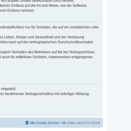
re von phpBB Limited (www.phpbb.com) handelt;
inen Einfluss auf die Art und Weise, wie die Software
oren Einfluss nehmen.
inalpflichten) nur für Schäden, die auf ein vorsätzliches oder
von Leben, Körper und Gesundheit und der Verletzung
r Höhe nach auf die vertragstypischen Durchschnittsschäden
sigem Verhalten des Betreibers auf die bei Vertragsschluss
lt auch für mittelbare Schäden, insbesondere entgangenen
itgeteilt.
r bestehende Vertragsverhältnis mit sofortiger Wirkung.
Alle Cookies löschen
Alle Zeiten sind
UTC+02:00