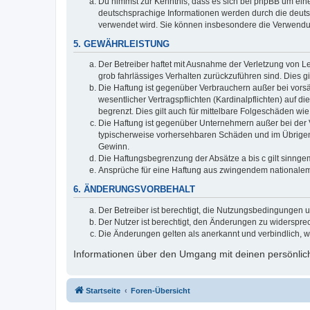
Du nimmst zur Kenntnis, dass es sich bei phpBB um eine
deutschsprachige Informationen werden durch die deuts
verwendet wird. Sie können insbesondere die Verwendun
5. GEWÄHRLEISTUNG
Der Betreiber haftet mit Ausnahme der Verletzung von Le
grob fahrlässiges Verhalten zurückzuführen sind. Dies 
Die Haftung ist gegenüber Verbrauchern außer bei vors
wesentlicher Vertragspflichten (Kardinalpflichten) auf
begrenzt. Dies gilt auch für mittelbare Folgeschäden 
Die Haftung ist gegenüber Unternehmern außer bei der V
typischerweise vorhersehbaren Schäden und im Übrigen 
Gewinn.
Die Haftungsbegrenzung der Absätze a bis c gilt sinnge
Ansprüche für eine Haftung aus zwingendem nationalem
6. ÄNDERUNGSVORBEHALT
Der Betreiber ist berechtigt, die Nutzungsbedingungen 
Der Nutzer ist berechtigt, den Änderungen zu widerspre
Die Änderungen gelten als anerkannt und verbindlich, 
Informationen über den Umgang mit deinen persönlich
Startseite
Foren-Übersicht