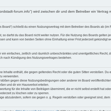
nordstadt-forum.info“) wird zwischen dir und dem Betreiber ein Vertra
s Board“) schließt du einen Nutzungsvertrag mit dem Betreiber des Boards ab (im 
 so darfst du das Board nicht weiter nutzen. Für die Nutzung des Boards gelten jew
sen und kann von beiden Seiten ohne Einhaltung einer Frist jederzeit gekündigt w
ber ein einfaches, zeitlich und räumlich unbeschränktes und unentgeltliches Recht
auch nach Kündigung des Nutzungsvertrages bestehen.
ine Inhalte enthält, die gegen geltendes Recht oder die guten Sitten verstoßen. Du 
 zu verwenden.
erstößen gegen diese Nutzungsbedingungen oder anderer im Board veröffentlichte
ßen und dir ein Hausverbot erteilen.
ortung für die Inhalte von Beiträgen übernimmt, die er nicht selbst erstellt hat od
jederzeit zu löschen oder zu sperren.
räge abzuändern, sofern sie gegen o. g. Regeln verstoßen oder geeignet sind, dem