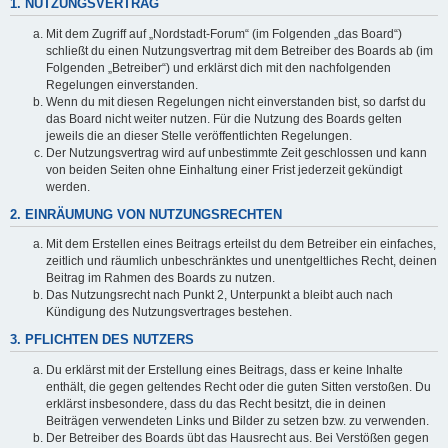
1. NUTZUNGSVERTRAG
Mit dem Zugriff auf „Nordstadt-Forum“ (im Folgenden „das Board“)
schließt du einen Nutzungsvertrag mit dem Betreiber des Boards ab (im
Folgenden „Betreiber“) und erklärst dich mit den nachfolgenden
Regelungen einverstanden.
Wenn du mit diesen Regelungen nicht einverstanden bist, so darfst du
das Board nicht weiter nutzen. Für die Nutzung des Boards gelten
jeweils die an dieser Stelle veröffentlichten Regelungen.
Der Nutzungsvertrag wird auf unbestimmte Zeit geschlossen und kann
von beiden Seiten ohne Einhaltung einer Frist jederzeit gekündigt
werden.
2. EINRÄUMUNG VON NUTZUNGSRECHTEN
Mit dem Erstellen eines Beitrags erteilst du dem Betreiber ein einfaches,
zeitlich und räumlich unbeschränktes und unentgeltliches Recht, deinen
Beitrag im Rahmen des Boards zu nutzen.
Das Nutzungsrecht nach Punkt 2, Unterpunkt a bleibt auch nach
Kündigung des Nutzungsvertrages bestehen.
3. PFLICHTEN DES NUTZERS
Du erklärst mit der Erstellung eines Beitrags, dass er keine Inhalte
enthält, die gegen geltendes Recht oder die guten Sitten verstoßen. Du
erklärst insbesondere, dass du das Recht besitzt, die in deinen
Beiträgen verwendeten Links und Bilder zu setzen bzw. zu verwenden.
Der Betreiber des Boards übt das Hausrecht aus. Bei Verstößen gegen