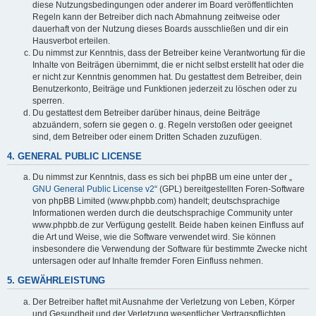
diese Nutzungsbedingungen oder anderer im Board veröffentlichten
Regeln kann der Betreiber dich nach Abmahnung zeitweise oder
dauerhaft von der Nutzung dieses Boards ausschließen und dir ein
Hausverbot erteilen.
Du nimmst zur Kenntnis, dass der Betreiber keine Verantwortung für die
Inhalte von Beiträgen übernimmt, die er nicht selbst erstellt hat oder die
er nicht zur Kenntnis genommen hat. Du gestattest dem Betreiber, dein
Benutzerkonto, Beiträge und Funktionen jederzeit zu löschen oder zu
sperren.
Du gestattest dem Betreiber darüber hinaus, deine Beiträge
abzuändern, sofern sie gegen o. g. Regeln verstoßen oder geeignet
sind, dem Betreiber oder einem Dritten Schaden zuzufügen.
4. GENERAL PUBLIC LICENSE
Du nimmst zur Kenntnis, dass es sich bei phpBB um eine unter der „
GNU General Public License v2
“ (GPL) bereitgestellten Foren-Software
von phpBB Limited (www.phpbb.com) handelt; deutschsprachige
Informationen werden durch die deutschsprachige Community unter
www.phpbb.de zur Verfügung gestellt. Beide haben keinen Einfluss auf
die Art und Weise, wie die Software verwendet wird. Sie können
insbesondere die Verwendung der Software für bestimmte Zwecke nicht
untersagen oder auf Inhalte fremder Foren Einfluss nehmen.
5. GEWÄHRLEISTUNG
Der Betreiber haftet mit Ausnahme der Verletzung von Leben, Körper
und Gesundheit und der Verletzung wesentlicher Vertragspflichten