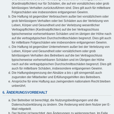
(Kardinalpflichten) nur für Schäden, die auf ein vorsätzliches oder grob
fahrlässiges Verhalten zurückzuführen sind. Dies gilt auch für mittelbare
Folgeschäden wie insbesondere entgangenen Gewinn.
Die Haftung ist gegenüber Verbrauchern außer bei vorsätzlichem oder
grob fahrlässigem Verhalten oder bei Schäden aus der Verletzung von
Leben, Körper und Gesundheit und der Verletzung wesentlicher
Vertragspflichten (Kardinalpflichten) auf die bei Vertragsschluss
typischerweise vorhersehbaren Schäden und im übrigen der Höhe nach
auf die vertragstypischen Durchschnittsschäden begrenzt. Dies gilt auch
für mittelbare Folgeschäden wie insbesondere entgangenen Gewinn.
Die Haftung ist gegenüber Unternehmern außer bei der Verletzung von
Leben, Körper und Gesundheit oder vorsätzlichem oder grob
fahrlässigem Verhalten des Betreibers auf die bei Vertragsschluss
typischerweise vorhersehbaren Schäden und im Übrigen der Höhe
nach auf die vertragstypischen Durchschnittsschäden begrenzt. Dies gilt
auch für mittelbare Schäden, insbesondere entgangenen Gewinn.
Die Haftungsbegrenzung der Absätze a bis c gilt sinngemäß auch
zugunsten der Mitarbeiter und Erfüllungsgehilfen des Betreibers.
Ansprüche für eine Haftung aus zwingendem nationalem Recht bleiben
unberührt.
6. ÄNDERUNGSVORBEHALT
Der Betreiber ist berechtigt, die Nutzungsbedingungen und die
Datenschutzerklärung zu ändern. Die Änderung wird dem Nutzer per E-
Mail mitgeteilt.
Der Nutzer ist berechtigt, den Änderungen zu widersprechen. Im Falle