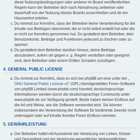
diese Nutzungsbedingungen oder anderer im Board veröffentlichten
Regeln kann der Betreiber dich nach Abmahnung zeitweise oder
dauerhaft von der Nutzung dieses Boards ausschließen und dir ein
Hausverbot erteilen.
Du nimmst zur Kenntnis, dass der Betreiber keine Verantwortung für die
Inhalte von Beiträgen übernimmt, die er nicht selbst erstellt hat oder die
er nicht zur Kenntnis genommen hat. Du gestattest dem Betreiber, dein
Benutzerkonto, Beiträge und Funktionen jederzeit zu löschen oder zu
sperren.
Du gestattest dem Betreiber darüber hinaus, deine Beiträge
abzuändern, sofern sie gegen o. g. Regeln verstoßen oder geeignet
sind, dem Betreiber oder einem Dritten Schaden zuzufügen.
4. GENERAL PUBLIC LICENSE
Du nimmst zur Kenntnis, dass es sich bei phpBB um eine unter der „
GNU General Public License v2
“ (GPL) bereitgestellten Foren-Software
von phpBB Limited (www.phpbb.com) handelt; deutschsprachige
Informationen werden durch die deutschsprachige Community unter
www.phpbb.de zur Verfügung gestellt. Beide haben keinen Einfluss auf
die Art und Weise, wie die Software verwendet wird. Sie können
insbesondere die Verwendung der Software für bestimmte Zwecke nicht
untersagen oder auf Inhalte fremder Foren Einfluss nehmen.
5. GEWÄHRLEISTUNG
Der Betreiber haftet mit Ausnahme der Verletzung von Leben, Körper
und Gesundheit und der Verletzung wesentlicher Vertragspflichten