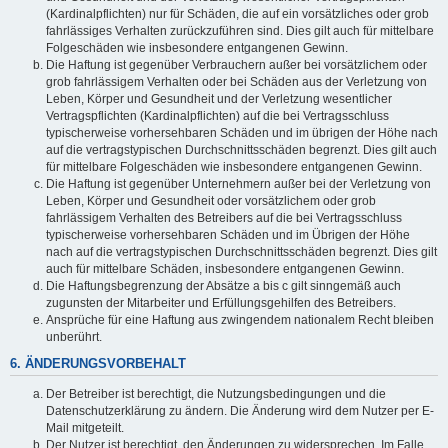
(Kardinalpflichten) nur für Schäden, die auf ein vorsätzliches oder grob
fahrlässiges Verhalten zurückzuführen sind. Dies gilt auch für mittelbare
Folgeschäden wie insbesondere entgangenen Gewinn.
Die Haftung ist gegenüber Verbrauchern außer bei vorsätzlichem oder
grob fahrlässigem Verhalten oder bei Schäden aus der Verletzung von
Leben, Körper und Gesundheit und der Verletzung wesentlicher
Vertragspflichten (Kardinalpflichten) auf die bei Vertragsschluss
typischerweise vorhersehbaren Schäden und im übrigen der Höhe nach
auf die vertragstypischen Durchschnittsschäden begrenzt. Dies gilt auch
für mittelbare Folgeschäden wie insbesondere entgangenen Gewinn.
Die Haftung ist gegenüber Unternehmern außer bei der Verletzung von
Leben, Körper und Gesundheit oder vorsätzlichem oder grob
fahrlässigem Verhalten des Betreibers auf die bei Vertragsschluss
typischerweise vorhersehbaren Schäden und im Übrigen der Höhe
nach auf die vertragstypischen Durchschnittsschäden begrenzt. Dies gilt
auch für mittelbare Schäden, insbesondere entgangenen Gewinn.
Die Haftungsbegrenzung der Absätze a bis c gilt sinngemäß auch
zugunsten der Mitarbeiter und Erfüllungsgehilfen des Betreibers.
Ansprüche für eine Haftung aus zwingendem nationalem Recht bleiben
unberührt.
6. ÄNDERUNGSVORBEHALT
Der Betreiber ist berechtigt, die Nutzungsbedingungen und die
Datenschutzerklärung zu ändern. Die Änderung wird dem Nutzer per E-
Mail mitgeteilt.
Der Nutzer ist berechtigt, den Änderungen zu widersprechen. Im Falle