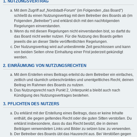
1. NUTZUNGSVERTRAG
Mit dem Zugriff auf „Nordstadt-Forum“ (im Folgenden „das Board“)
schließt du einen Nutzungsvertrag mit dem Betreiber des Boards ab (im
Folgenden „Betreiber“) und erklärst dich mit den nachfolgenden
Regelungen einverstanden.
Wenn du mit diesen Regelungen nicht einverstanden bist, so darfst du
das Board nicht weiter nutzen. Für die Nutzung des Boards gelten
jeweils die an dieser Stelle veröffentlichten Regelungen.
Der Nutzungsvertrag wird auf unbestimmte Zeit geschlossen und kann
von beiden Seiten ohne Einhaltung einer Frist jederzeit gekündigt
werden.
2. EINRÄUMUNG VON NUTZUNGSRECHTEN
Mit dem Erstellen eines Beitrags erteilst du dem Betreiber ein einfaches,
zeitlich und räumlich unbeschränktes und unentgeltliches Recht, deinen
Beitrag im Rahmen des Boards zu nutzen.
Das Nutzungsrecht nach Punkt 2, Unterpunkt a bleibt auch nach
Kündigung des Nutzungsvertrages bestehen.
3. PFLICHTEN DES NUTZERS
Du erklärst mit der Erstellung eines Beitrags, dass er keine Inhalte
enthält, die gegen geltendes Recht oder die guten Sitten verstoßen. Du
erklärst insbesondere, dass du das Recht besitzt, die in deinen
Beiträgen verwendeten Links und Bilder zu setzen bzw. zu verwenden.
Der Betreiber des Boards übt das Hausrecht aus. Bei Verstößen gegen