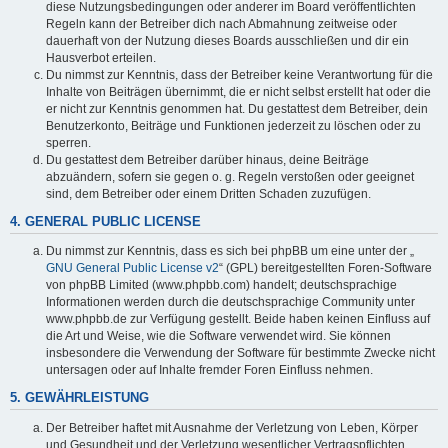
diese Nutzungsbedingungen oder anderer im Board veröffentlichten
Regeln kann der Betreiber dich nach Abmahnung zeitweise oder
dauerhaft von der Nutzung dieses Boards ausschließen und dir ein
Hausverbot erteilen.
Du nimmst zur Kenntnis, dass der Betreiber keine Verantwortung für die
Inhalte von Beiträgen übernimmt, die er nicht selbst erstellt hat oder die
er nicht zur Kenntnis genommen hat. Du gestattest dem Betreiber, dein
Benutzerkonto, Beiträge und Funktionen jederzeit zu löschen oder zu
sperren.
Du gestattest dem Betreiber darüber hinaus, deine Beiträge
abzuändern, sofern sie gegen o. g. Regeln verstoßen oder geeignet
sind, dem Betreiber oder einem Dritten Schaden zuzufügen.
4. GENERAL PUBLIC LICENSE
Du nimmst zur Kenntnis, dass es sich bei phpBB um eine unter der „
GNU General Public License v2
“ (GPL) bereitgestellten Foren-Software
von phpBB Limited (www.phpbb.com) handelt; deutschsprachige
Informationen werden durch die deutschsprachige Community unter
www.phpbb.de zur Verfügung gestellt. Beide haben keinen Einfluss auf
die Art und Weise, wie die Software verwendet wird. Sie können
insbesondere die Verwendung der Software für bestimmte Zwecke nicht
untersagen oder auf Inhalte fremder Foren Einfluss nehmen.
5. GEWÄHRLEISTUNG
Der Betreiber haftet mit Ausnahme der Verletzung von Leben, Körper
und Gesundheit und der Verletzung wesentlicher Vertragspflichten