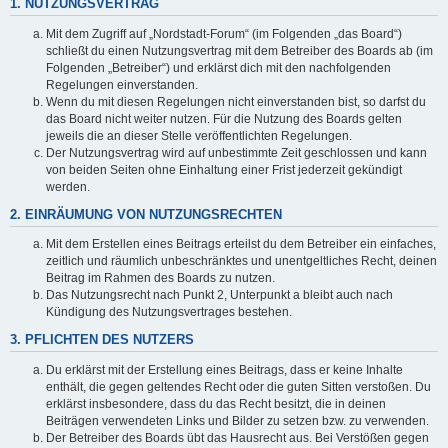
1. NUTZUNGSVERTRAG
Mit dem Zugriff auf „Nordstadt-Forum“ (im Folgenden „das Board“)
schließt du einen Nutzungsvertrag mit dem Betreiber des Boards ab (im
Folgenden „Betreiber“) und erklärst dich mit den nachfolgenden
Regelungen einverstanden.
Wenn du mit diesen Regelungen nicht einverstanden bist, so darfst du
das Board nicht weiter nutzen. Für die Nutzung des Boards gelten
jeweils die an dieser Stelle veröffentlichten Regelungen.
Der Nutzungsvertrag wird auf unbestimmte Zeit geschlossen und kann
von beiden Seiten ohne Einhaltung einer Frist jederzeit gekündigt
werden.
2. EINRÄUMUNG VON NUTZUNGSRECHTEN
Mit dem Erstellen eines Beitrags erteilst du dem Betreiber ein einfaches,
zeitlich und räumlich unbeschränktes und unentgeltliches Recht, deinen
Beitrag im Rahmen des Boards zu nutzen.
Das Nutzungsrecht nach Punkt 2, Unterpunkt a bleibt auch nach
Kündigung des Nutzungsvertrages bestehen.
3. PFLICHTEN DES NUTZERS
Du erklärst mit der Erstellung eines Beitrags, dass er keine Inhalte
enthält, die gegen geltendes Recht oder die guten Sitten verstoßen. Du
erklärst insbesondere, dass du das Recht besitzt, die in deinen
Beiträgen verwendeten Links und Bilder zu setzen bzw. zu verwenden.
Der Betreiber des Boards übt das Hausrecht aus. Bei Verstößen gegen