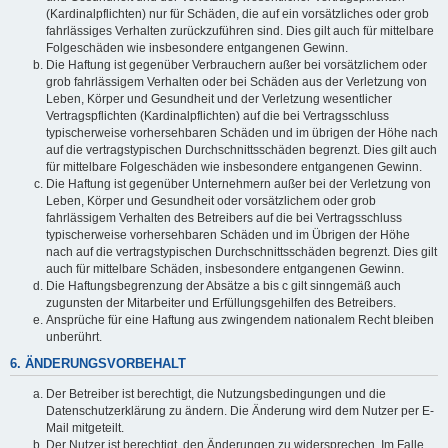
(Kardinalpflichten) nur für Schäden, die auf ein vorsätzliches oder grob
fahrlässiges Verhalten zurückzuführen sind. Dies gilt auch für mittelbare
Folgeschäden wie insbesondere entgangenen Gewinn.
Die Haftung ist gegenüber Verbrauchern außer bei vorsätzlichem oder
grob fahrlässigem Verhalten oder bei Schäden aus der Verletzung von
Leben, Körper und Gesundheit und der Verletzung wesentlicher
Vertragspflichten (Kardinalpflichten) auf die bei Vertragsschluss
typischerweise vorhersehbaren Schäden und im übrigen der Höhe nach
auf die vertragstypischen Durchschnittsschäden begrenzt. Dies gilt auch
für mittelbare Folgeschäden wie insbesondere entgangenen Gewinn.
Die Haftung ist gegenüber Unternehmern außer bei der Verletzung von
Leben, Körper und Gesundheit oder vorsätzlichem oder grob
fahrlässigem Verhalten des Betreibers auf die bei Vertragsschluss
typischerweise vorhersehbaren Schäden und im Übrigen der Höhe
nach auf die vertragstypischen Durchschnittsschäden begrenzt. Dies gilt
auch für mittelbare Schäden, insbesondere entgangenen Gewinn.
Die Haftungsbegrenzung der Absätze a bis c gilt sinngemäß auch
zugunsten der Mitarbeiter und Erfüllungsgehilfen des Betreibers.
Ansprüche für eine Haftung aus zwingendem nationalem Recht bleiben
unberührt.
6. ÄNDERUNGSVORBEHALT
Der Betreiber ist berechtigt, die Nutzungsbedingungen und die
Datenschutzerklärung zu ändern. Die Änderung wird dem Nutzer per E-
Mail mitgeteilt.
Der Nutzer ist berechtigt, den Änderungen zu widersprechen. Im Falle